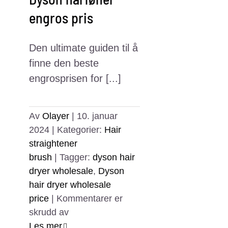
engros pris
Den ultimate guiden til å
finne den beste
engrosprisen for [...]
Av
Olayer
|
10. januar
2024
|
Kategorier:
Hair
straightener
brush
|
Tagger:
dyson hair
dryer wholesale
,
Dyson
hair dryer wholesale
price
|
Kommentarer er
for
skrudd av
Dyson
Les mer