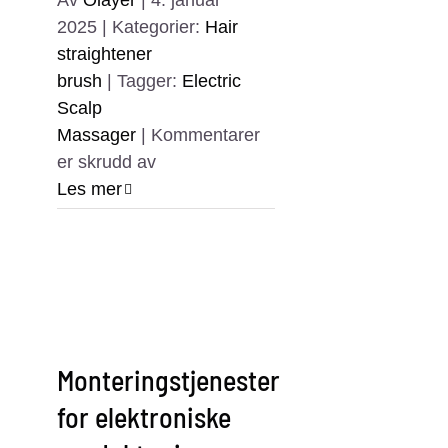
Av
Olayer
|
4. januar
2025
|
Kategorier:
Hair
straightener
brush
|
Tagger:
Electric
Scalp
Massager
|
Kommentarer
for
er skrudd av
Best
Les mer
Electric
Scalp
Massager
for
Hair
Growth
Monteringstjenester
for elektroniske