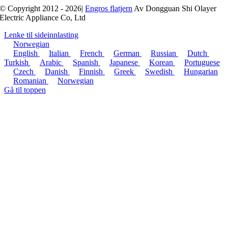
© Copyright 2012 - 2026|
Engros flatjern
Av Dongguan Shi Olayer
Electric Appliance Co, Ltd
Lenke til sideinnlasting
Norwegian
English
Italian
French
German
Russian
Dutch
Turkish
Arabic
Spanish
Japanese
Korean
Portuguese
Czech
Danish
Finnish
Greek
Swedish
Hungarian
Romanian
Norwegian
Gå til toppen