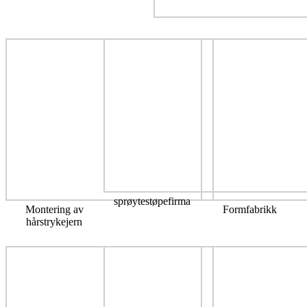
sprøytestøpefirma
Montering av
Formfabrikk
hårstrykejern