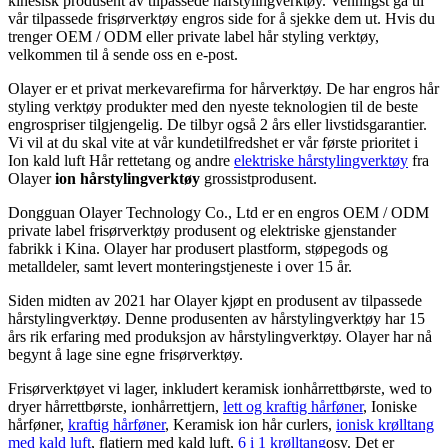
kinesisk produsent av tilpassede hårstylingverktøy. Vennligst gå til
vår tilpassede frisørverktøy engros side for å sjekke dem ut. Hvis du
trenger OEM / ODM eller private label hår styling verktøy,
velkommen til å sende oss en e-post.
Olayer er et privat merkevarefirma for hårverktøy. De har engros hår
styling verktøy produkter med den nyeste teknologien til de beste
engrospriser tilgjengelig. De tilbyr også 2 års eller livstidsgarantier.
Vi vil at du skal vite at vår kundetilfredshet er vår første prioritet i
Ion kald luft Hår rettetang og andre
elektriske hårstylingverktøy
fra
Olayer
ion hårstylingverktøy
grossistprodusent.
Dongguan Olayer Technology Co., Ltd er en engros OEM / ODM
private label frisørverktøy produsent og elektriske gjenstander
fabrikk i Kina. Olayer har produsert plastform, støpegods og
metalldeler, samt levert monteringstjeneste i over 15 år.
Siden midten av 2021 har Olayer kjøpt en produsent av tilpassede
hårstylingverktøy. Denne produsenten av hårstylingverktøy har 15
års rik erfaring med produksjon av hårstylingverktøy. Olayer har nå
begynt å lage sine egne frisørverktøy.
Frisørverktøyet vi lager, inkludert keramisk ionhårrettbørste, wed to
dryer hårrettbørste, ionhårrettjern,
lett og kraftig hårføner
, Ioniske
hårføner,
kraftig hårføner
, Keramisk ion hår curlers,
ionisk krølltang
med kald luft
, flatjern med kald luft,
6 i 1 krølltang
osv. Det er