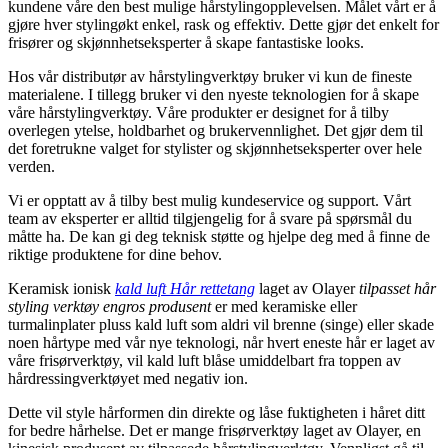
kundene våre den best mulige hårstylingopplevelsen. Målet vårt er å
gjøre hver stylingøkt enkel, rask og effektiv. Dette gjør det enkelt for
frisører og skjønnhetseksperter å skape fantastiske looks.
Hos vår distributør av hårstylingverktøy bruker vi kun de fineste
materialene. I tillegg bruker vi den nyeste teknologien for å skape
våre hårstylingverktøy. Våre produkter er designet for å tilby
overlegen ytelse, holdbarhet og brukervennlighet. Det gjør dem til
det foretrukne valget for stylister og skjønnhetseksperter over hele
verden.
Vi er opptatt av å tilby best mulig kundeservice og support. Vårt
team av eksperter er alltid tilgjengelig for å svare på spørsmål du
måtte ha. De kan gi deg teknisk støtte og hjelpe deg med å finne de
riktige produktene for dine behov.
Keramisk ionisk
kald luft Hår rettetang
laget av Olayer
tilpasset hår
styling verktøy engros produsent
er med keramiske eller
turmalinplater pluss kald luft som aldri vil brenne (singe) eller skade
noen hårtype med vår nye teknologi, når hvert eneste hår er laget av
våre frisørverktøy, vil kald luft blåse umiddelbart fra toppen av
hårdressingverktøyet med negativ ion.
Dette vil style hårformen din direkte og låse fuktigheten i håret ditt
for bedre hårhelse. Det er mange frisørverktøy laget av Olayer, en