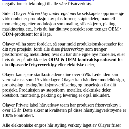
negativ ionisk teknologi til alle våre frisørverktøy.
Siden Olayer
Hårverktøy under eget merke
selskapets opprinnelige
virksomhet er produksjon av plastformer, støpte deler, manuell
montering og etterproduksjon som maling, silkeskjerm, plating,
maskinering etc., hvis du har ditt nye prosjekt som trenger OEM /
ODM-produsent for å lage.
Olayer vil ha store fordeler, så spar mold produksjonskostnader for
ditt nye prosjekt, fordi alle disse
frisørverktøy
som trenger
plastformer og metalldeler, hvis du har dine egne nye modeller, eller
hvis du er på utkikk etter
ODM & OEM kontraktsprodusent
for
din
tilpassede frisyreverktøy
eller elektriske deler,
Olayer kan spare startkostnadene dine over 65%. Ledetiden kan
være så rask som 15 virkedager. Olayer kan håndtere modelldesign,
prototyping, testing/funksjonsverifisering og inspeksjon for ditt
prosjekt. Produksjon av støpeform, metaller, elektriske deler,
kretskort, montering, pakking og levering er også inkludert.
Olayer Private label hårverktøy team har produsert frisørverktøy i
over 15 år. Dette sikrer at kvaliteten på disse hårstylingverktøyene er
100% kontrollert.
Alle elektroniske engros hår styling verktøy laget av Olayer frisør