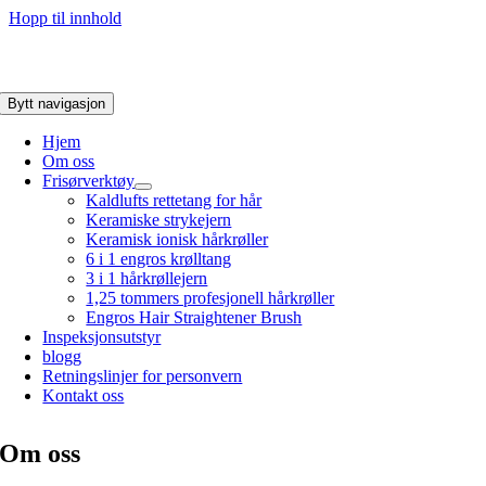
Hopp til innhold
Bytt navigasjon
Hjem
Om oss
Frisørverktøy
Kaldlufts rettetang for hår
Keramiske strykejern
Keramisk ionisk hårkrøller
6 i 1 engros krølltang
3 i 1 hårkrøllejern
1,25 tommers profesjonell hårkrøller
Engros Hair Straightener Brush
Inspeksjonsutstyr
blogg
Retningslinjer for personvern
Kontakt oss
Om oss