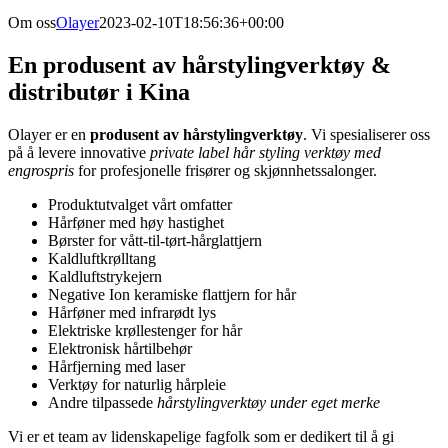
Om oss
Olayer
2023-02-10T18:56:36+00:00
En produsent av hårstylingverktøy
&
distributør i Kina
Olayer er en
produsent av hårstylingverktøy
. Vi spesialiserer oss
på å levere innovative
private label hår styling verktøy med
engrospris
for profesjonelle frisører og skjønnhetssalonger.
Produktutvalget vårt omfatter
Hårføner med høy hastighet
Børster for vått-til-tørt-hårglattjern
Kaldluftkrølltang
Kaldluftstrykejern
Negative Ion keramiske flattjern for hår
Hårføner med infrarødt lys
Elektriske krøllestenger for hår
Elektronisk hårtilbehør
Hårfjerning med laser
Verktøy for naturlig hårpleie
Andre tilpassede
hårstylingverktøy under eget merke
Vi er et team av lidenskapelige fagfolk som er dedikert til å gi