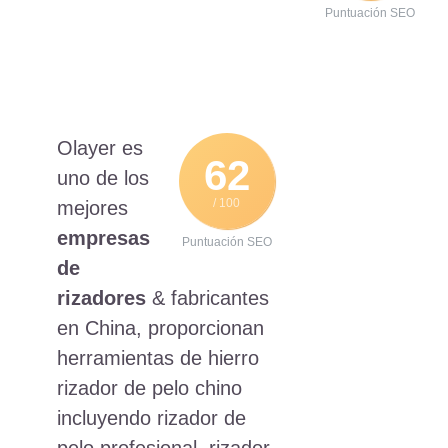
Contacte con no
Puntuación SEO
Olayer es
62
uno de los
/ 100
mejores
empresas
Puntuación SEO
de
rizadores
& fabricantes
en China, proporcionan
herramientas de hierro
rizador de pelo chino
incluyendo rizador de
pelo profesional, rizador