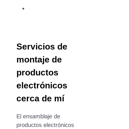
Electric
Scalp
Massager
for
Hair
Servicios de
Growth
montaje de
productos
electrónicos
cerca de mí
El ensamblaje de
productos electrónicos