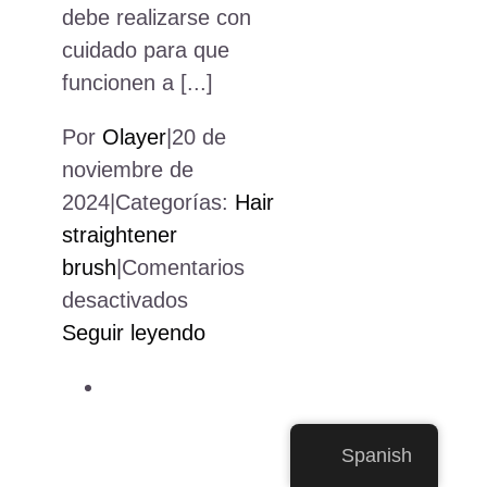
debe realizarse con
cuidado para que
funcionen a [...]
Por
Olayer
|
20 de
noviembre de
2024
|
Categorías:
Hair
straightener
brush
|
Comentarios
en
desactivados
Elctronic
Seguir leyendo
Products
Assembly
Services
Spanish
Near