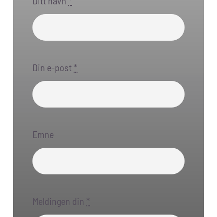
Ditt navn
*
Din e-post
*
Emne
Meldingen din
*