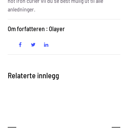
hot iron curler vil du se best mulig ut til alle
anledninger.
Om forfatteren : Olayer
Relaterte innlegg