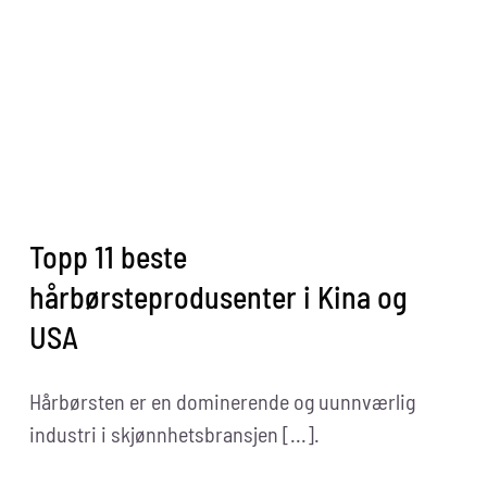
Dryer
Brushes
In
The
World
Topp 11 beste
hårbørsteprodusenter i Kina og
USA
Hårbørsten er en dominerende og uunnværlig
industri i skjønnhetsbransjen [...].