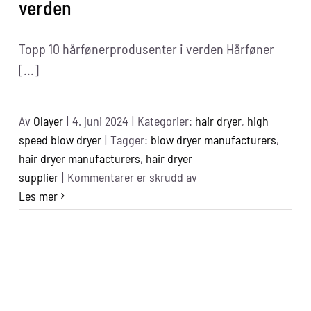
verden
Topp 10 hårfønerprodusenter i verden Hårføner
[...]
Av
Olayer
|
4. juni 2024
|
Kategorier:
hair dryer
,
high
speed blow dryer
|
Tagger:
blow dryer manufacturers
,
hair dryer manufacturers
,
hair dryer
for
supplier
|
Kommentarer er skrudd av
Top
Les mer
10
Hair
Dryer
Manufacturers
in
the