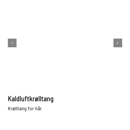
Kaldluftkrølltang
K
Krølltang for hår
Gl