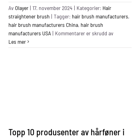
Av
Olayer
|
17. november 2024
|
Kategorier:
Hair
straightener brush
|
Tagger:
hair brush manufacturers
,
hair brush manufacturers China
,
hair brush
for
manufacturers USA
|
Kommentarer er skrudd av
Top
Les mer
11
Best
Hair
Brush
Manufactur
in
the
China
&
USA
Topp 10 produsenter av hårføner i