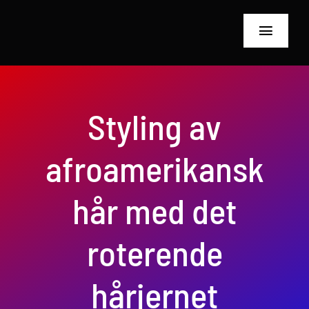
Hopp
til
Bytt
innhold
navigas
Hjem
Styling av
Om oss
afroamerikansk
Frisørverktøy
Inspeksjonsutsty
hår med det
blogg
roterende
Retningslinjer fo
hårjernet