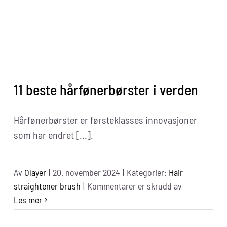
Me
11 beste hårfønerbørster i verden
Hårfønerbørster er førsteklasses innovasjoner
som har endret [...].
Av
Olayer
|
20. november 2024
|
Kategorier:
Hair
for
straightener brush
|
Kommentarer er skrudd av
11
Les mer
Best
Hair