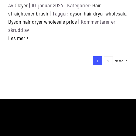
Av
Olayer
|
10. januar 2024
|
Kategorier:
Hair
straightener brush
|
Tagger:
dyson hair dryer wholesale
,
Dyson hair dryer wholesale price
|
Kommentarer er
for
skrudd av
Dyson
Les mer
hair
dryer
1
2
Neste
wholesale
price