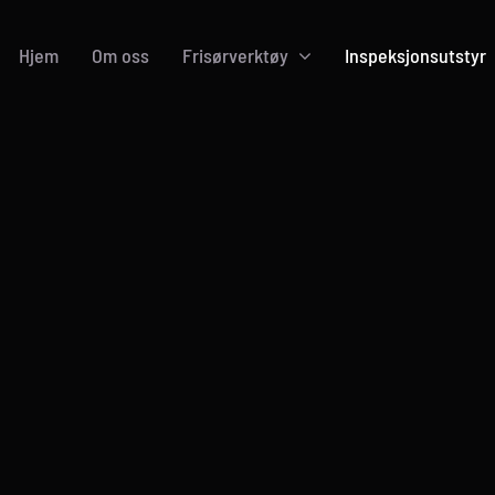
Hjem
Om oss
Frisørverktøy
Inspeksjonsutstyr