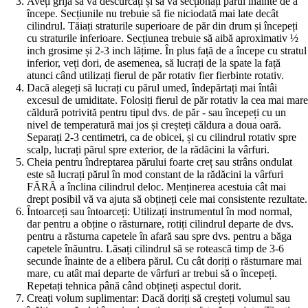
Aveți grijă să vă descurcați și să vă secționați părul înainte de a
începe. Secțiunile nu trebuie să fie niciodată mai late decât
cilindrul. Tăiați straturile superioare de păr din drum și începeți
cu straturile inferioare. Secțiunea trebuie să aibă aproximativ ½
inch grosime și 2-3 inch lățime. În plus față de a începe cu stratul
inferior, veți dori, de asemenea, să lucrați de la spate la față
atunci când utilizați fierul de păr rotativ fier fierbinte rotativ.
Dacă alegeți să lucrați cu părul umed, îndepărtați mai întâi
excesul de umiditate. Folosiți fierul de păr rotativ la cea mai mar
căldură potrivită pentru tipul dvs. de păr - sau începeți cu un
nivel de temperatură mai jos și creșteți căldura a doua oară.
Separați 2-3 centimetri, ca de obicei, și cu cilindrul rotativ spre
scalp, lucrați părul spre exterior, de la rădăcini la vârfuri.
Cheia pentru îndreptarea părului foarte creț sau strâns ondulat
este să lucrați părul în mod constant de la rădăcini la vârfuri
FĂRĂ a înclina cilindrul deloc. Menținerea acestuia cât mai
drept posibil vă va ajuta să obțineți cele mai consistente rezultate.
Întoarceți sau întoarceți: Utilizați instrumentul în mod normal,
dar pentru a obține o răsturnare, rotiți cilindrul departe de dvs.
pentru a răsturna capetele în afară sau spre dvs. pentru a băga
capetele înăuntru. Lăsați cilindrul să se rotească timp de 3-6
secunde înainte de a elibera părul. Cu cât doriți o răsturnare mai
mare, cu atât mai departe de vârfuri ar trebui să o începeți.
Repetați tehnica până când obțineți aspectul dorit.
Creați volum suplimentar: Dacă doriți să creșteți volumul sau