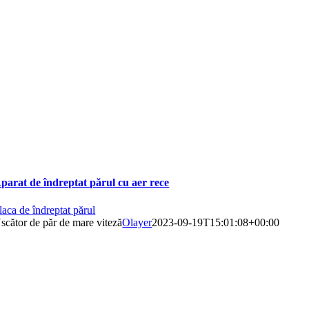
parat de îndreptat părul cu aer rece
laca de îndreptat părul
scător de păr de mare viteză
Olayer
2023-09-19T15:01:08+00:00