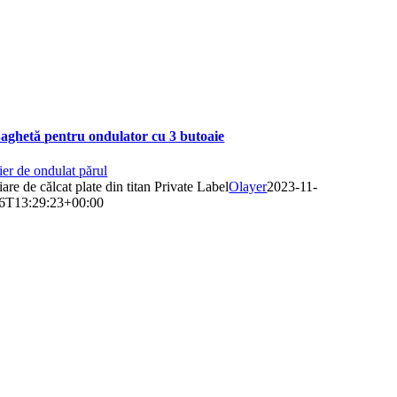
aghetă pentru ondulator cu 3 butoaie
ier de ondulat părul
iare de călcat plate din titan Private Label
Olayer
2023-11-
6T13:29:23+00:00