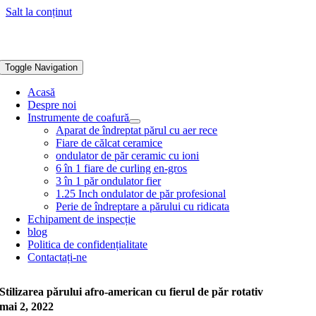
Salt la conținut
Toggle Navigation
Acasă
Despre noi
Instrumente de coafură
Aparat de îndreptat părul cu aer rece
Fiare de călcat ceramice
ondulator de păr ceramic cu ioni
6 în 1 fiare de curling en-gros
3 în 1 păr ondulator fier
1.25 Inch ondulator de păr profesional
Perie de îndreptare a părului cu ridicata
Echipament de inspecție
blog
Politica de confidențialitate
Contactați-ne
Stilizarea părului afro-american cu fierul de păr rotativ
mai 2, 2022