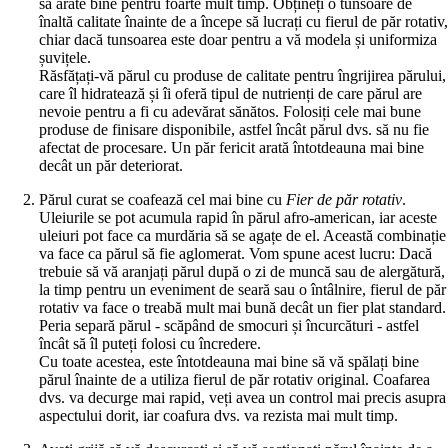
să arate bine pentru foarte mult timp. Obțineți o tunsoare de
înaltă calitate înainte de a începe să lucrați cu fierul de păr rotativ
chiar dacă tunsoarea este doar pentru a vă modela și uniformiza
șuvițele.
Răsfățați-vă părul cu produse de calitate pentru îngrijirea părului,
care îl hidratează și îi oferă tipul de nutrienți de care părul are
nevoie pentru a fi cu adevărat sănătos. Folosiți cele mai bune
produse de finisare disponibile, astfel încât părul dvs. să nu fie
afectat de procesare. Un păr fericit arată întotdeauna mai bine
decât un păr deteriorat.
Părul curat se coafează cel mai bine cu
Fier de păr rotativ
.
Uleiurile se pot acumula rapid în părul afro-american, iar aceste
uleiuri pot face ca murdăria să se agațe de el. Această combinație
va face ca părul să fie aglomerat. Vom spune acest lucru: Dacă
trebuie să vă aranjați părul după o zi de muncă sau de alergătură,
la timp pentru un eveniment de seară sau o întâlnire, fierul de păr
rotativ va face o treabă mult mai bună decât un fier plat standard.
Peria separă părul - scăpând de smocuri și încurcături - astfel
încât să îl puteți folosi cu încredere.
Cu toate acestea, este întotdeauna mai bine să vă spălați bine
părul înainte de a utiliza fierul de păr rotativ original. Coafarea
dvs. va decurge mai rapid, veți avea un control mai precis asupra
aspectului dorit, iar coafura dvs. va rezista mai mult timp.