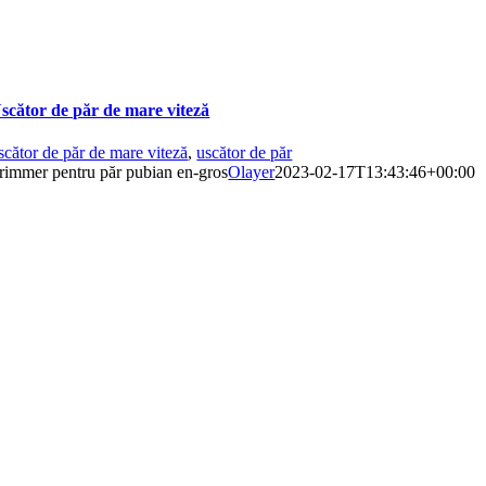
scător de păr de mare viteză
scător de păr de mare viteză
,
uscător de păr
rimmer pentru păr pubian en-gros
Olayer
2023-02-17T13:43:46+00:00