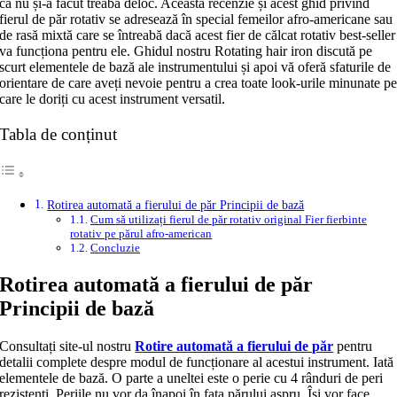
că nu și-a făcut treaba deloc. Această recenzie și acest ghid privind
fierul de păr rotativ se adresează în special femeilor afro-americane sau
de rasă mixtă care se întreabă dacă acest fier de călcat rotativ best-seller
va funcționa pentru ele. Ghidul nostru Rotating hair iron discută pe
scurt elementele de bază ale instrumentului și apoi vă oferă sfaturile de
orientare de care aveți nevoie pentru a crea toate look-urile minunate p
care le doriți cu acest instrument versatil.
Tabla de conținut
Rotirea automată a fierului de păr Principii de bază
Cum să utilizați fierul de păr rotativ original Fier fierbinte
rotativ pe părul afro-american
Concluzie
Rotirea automată a fierului de păr
Principii de bază
Consultați site-ul nostru
Rotire automată a fierului de păr
pentru
detalii complete despre modul de funcționare al acestui instrument. Iată
elementele de bază. O parte a uneltei este o perie cu 4 rânduri de peri
rezistenți. Periile nu vor da înapoi în fața părului aspru. Își vor face