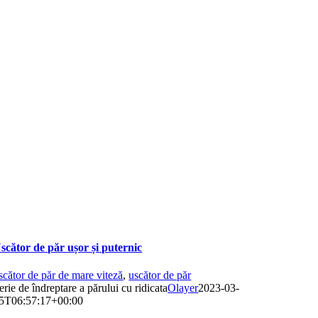
scător de păr ușor și puternic
scător de păr de mare viteză
,
uscător de păr
erie de îndreptare a părului cu ridicata
Olayer
2023-03-
5T06:57:17+00:00