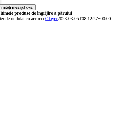
rimiteți mesajul dvs.
ltimele produse de îngrijire a părului
ier de ondulat cu aer rece
Olayer
2023-03-05T08:12:57+00:00