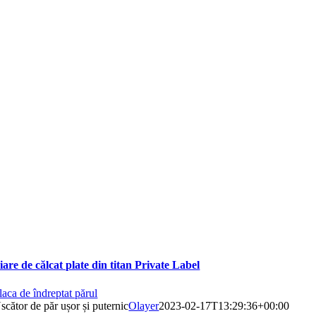
iare de călcat plate din titan Private Label
laca de îndreptat părul
scător de păr ușor și puternic
Olayer
2023-02-17T13:29:36+00:00