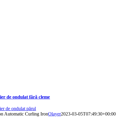
ier de ondulat fără cleme
ier de ondulat părul
on Automatic Curling Iron
Olayer
2023-03-05T07:49:30+00:00