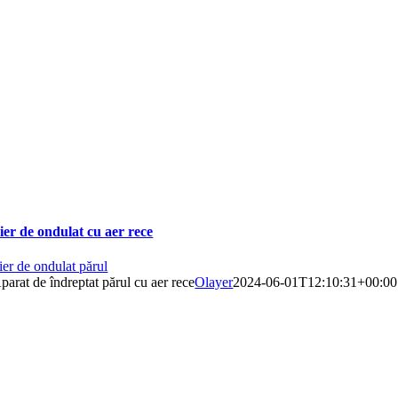
ier de ondulat cu aer rece
ier de ondulat părul
parat de îndreptat părul cu aer rece
Olayer
2024-06-01T12:10:31+00:00