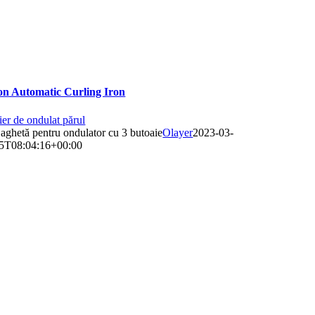
on Automatic Curling Iron
ier de ondulat părul
aghetă pentru ondulator cu 3 butoaie
Olayer
2023-03-
5T08:04:16+00:00