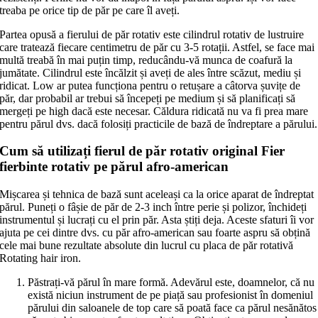
treaba pe orice tip de păr pe care îl aveți.
Partea opusă a fierului de păr rotativ este cilindrul rotativ de lustruire
care tratează fiecare centimetru de păr cu 3-5 rotații. Astfel, se face mai
multă treabă în mai puțin timp, reducându-vă munca de coafură la
jumătate. Cilindrul este încălzit și aveți de ales între scăzut, mediu și
ridicat. Low ar putea funcționa pentru o retușare a câtorva șuvițe de
păr, dar probabil ar trebui să începeți pe medium și să planificați să
mergeți pe high dacă este necesar. Căldura ridicată nu va fi prea mare
pentru părul dvs. dacă folosiți practicile de bază de îndreptare a părului.
Cum să utilizați fierul de păr rotativ original Fier
fierbinte rotativ pe părul afro-american
Mișcarea și tehnica de bază sunt aceleași ca la orice aparat de îndreptat
părul. Puneți o fâșie de păr de 2-3 inch între perie și polizor, închideți
instrumentul și lucrați cu el prin păr. Asta știți deja. Aceste sfaturi îi vor
ajuta pe cei dintre dvs. cu păr afro-american sau foarte aspru să obțină
cele mai bune rezultate absolute din lucrul cu placa de păr rotativă
Rotating hair iron.
Păstrați-vă părul în mare formă. Adevărul este, doamnelor, că nu
există niciun instrument de pe piață sau profesionist în domeniul
părului din saloanele de top care să poată face ca părul nesănătos