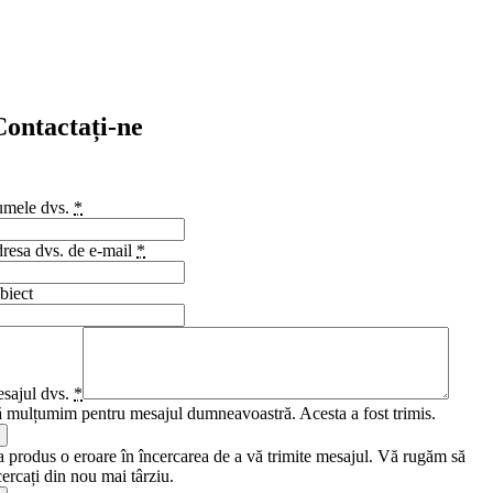
Contactați-ne
Obțineți instrumente de styling pentru păr la preț en-gros.
mele dvs.
*
resa dvs. de e-mail
*
biect
sajul dvs.
*
 mulțumim pentru mesajul dumneavoastră. Acesta a fost trimis.
a produs o eroare în încercarea de a vă trimite mesajul. Vă rugăm să
cercați din nou mai târziu.