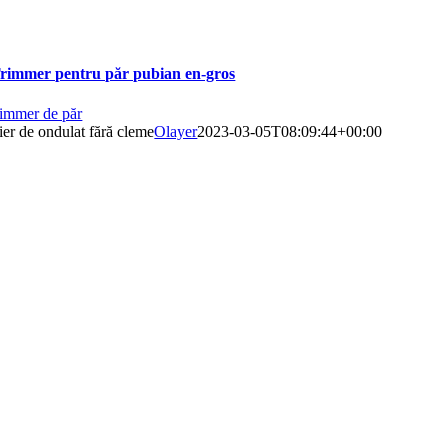
rimmer pentru păr pubian en-gros
rimmer de păr
ier de ondulat fără cleme
Olayer
2023-03-05T08:09:44+00:00