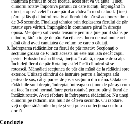
înălțimea părului în orice locație, acest sfat vă va ajuta. Țineți
cilindrul rotativ împotriva părului cu care lucrați, împingând în
direcția opusă celei în care părul ar cădea în mod natural. Țineți
părul și lăsați cilindrul rotativ al fierului de păr să acționeze timp
de 3-6 secunde. Finalizați tehnica prin deplasarea fierului de păr
rotativ spre vârfuri, împingând în continuare părul în direcția
opusă. Mențineți suficientă tensiune pentru a ține părul strâns pe
cilindru, fără a trage de păr. Faceți acest lucru de mai multe ori
până când aveți cantitatea de volum pe care o căutați.
Îndreptarea rădăcinilor cu fierul de păr rotativ: Secționați o
secțiune groasă de ½ inch aceasta nu este mai lată decât capul
periei. Folosind mâna liberă, țineți-o în afară, departe de scalp.
Închideți fierul de păr Rotating astfel încât cilindrul să se
rotească. Mângâiați secțiunea de păr din mână de la rădăcini spre
exterior. Utilizați cilindrul de lustruire pentru a îndrepta atât
partea de sus, cât și partea de jos a secțiunii din mână. Odată ce
rădăcinile sunt drepte, îndreptați întreaga secțiune de păr așa cum
ați face în mod normal, între peria rotativă pentru păr și fierul de
încălzit rotativ. Aveți răbdare în îndreptarea rădăcinilor. Nu țineți
cilindrul pe rădăcini mai mult de câteva secunde. Cu răbdare,
veți obține rădăcinile drepte și veți putea confecționa coafura
dorită.
Concluzie