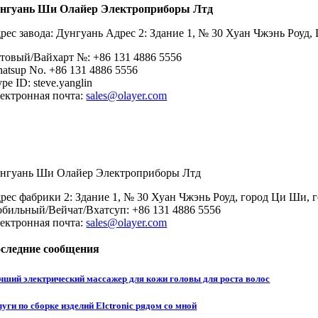
нгуань Ши Олайер Электроприборы Лтд
рес завода: Дунгуань Адрес 2: Здание 1, № 30 Хуан Чжэнь Роуд
товый/Вайхарт №: +86 131 4886 5556
atsup No. +86 131 4886 5556
ype ID: steve.yanglin
ектронная почта:
sales@olayer.com
нгуань Ши Олайер Электроприборы Лтд
рес фабрики 2: Здание 1, № 30 Хуан Чжэнь Роуд, город Ци Ши, 
бильный/Вейчат/Вхатсуп: +86 131 4886 5556
ектронная почта:
sales@olayer.com
следние сообщения
чший электрический массажер для кожи головы для роста волос
уги по сборке изделий Elctronic рядом со мной