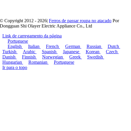
© Copyright 2012 - 2026|
Ferros de passar roupa no atacado
Por
Dongguan Shi Olayer Electric Appliance Co., Ltd
Link de carregamento da página
Portuguese
English
Italian
French
German
Russian
Dutch
Turkish
Arabic
Spanish
Japanese
Korean
Czech
Danish
Finnish
Norwegian
Greek
Swedish
Hungarian
Romanian
Portuguese
Ir para o topo