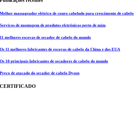
Publicações recentes
Melhor massageador elétrico de couro cabeludo para crescimento de cabelo
Serviços de montagem de produtos eletrônicos perto de mim
11 melhores escovas de secador de cabelo do mundo
Os 11 melhores fabricantes de escovas de cabelo da China e dos EUA
Os 10 principais fabricantes de secadores de cabelo do mundo
Preço de atacado do secador de cabelo Dyson
CERTIFICADO