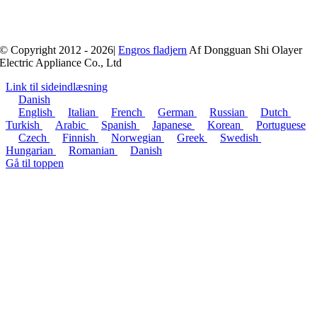
© Copyright 2012 - 2026|
Engros fladjern
Af Dongguan Shi Olayer
Electric Appliance Co., Ltd
Link til sideindlæsning
Danish
English
Italian
French
German
Russian
Dutch
Turkish
Arabic
Spanish
Japanese
Korean
Portuguese
Czech
Finnish
Norwegian
Greek
Swedish
Hungarian
Romanian
Danish
Gå til toppen