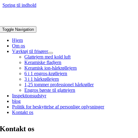
Spring til indhold
Toggle Navigation
Hjem
Om os
Værktøj til frisører
Glattejern med kold luft
Keramiske fladjern
Keramisk ion-hårkrøllejern
6 i 1 engros-krøllejern
3 i 1 hårkrøllejern
1,25 tommer professionel hårkrøller
Engros børste til glattejern
Inspektionsudstyr
blog
Politik for beskyttelse af personlige oplysninger
Kontakt os
Kontakt os