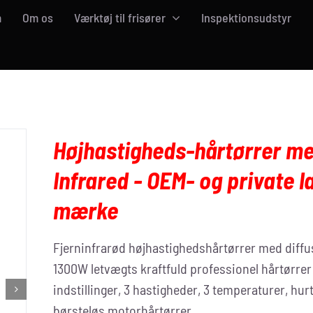
m
Om os
Værktøj til frisører
Inspektionsudstyr
Højhastigheds-hårtørrer m
Infrared - OEM- og private l
mærke
Fjerninfrarød højhastighedshårtørrer med diffus
1300W letvægts kraftfuld professionel hårtørre
indstillinger, 3 hastigheder, 3 temperaturer, hur
børsteløs motorhårtørrer.