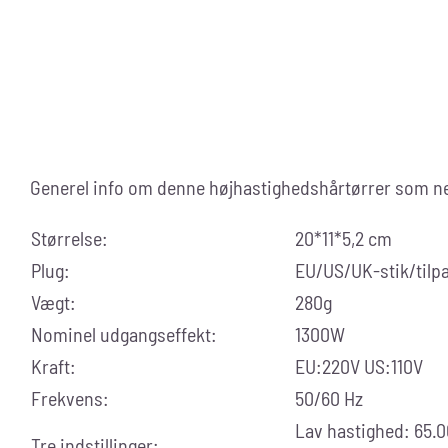
Generel info om denne højhastighedshårtørrer som n
Størrelse:
20*11*5,2 cm
Plug:
EU/US/UK-stik/tilpa
Vægt:
280g
Nominel udgangseffekt:
1300W
Kraft:
EU:220V US:110V
Frekvens:
50/60 Hz
Lav hastighed: 65.
Tre indstillinger: