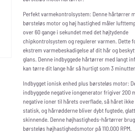
Perfekt varmekontrolsystem: Denne hårtørrer 
børsteløs motor og høj hastighed måler lufttem
over 60 gange i sekundet med det højtydende
chipkontrolsystem og regulerer varmen. Dette f
ekstrem varmebeskadigelse af dit hår og beskytt
glans. Denne indbyggede hårtørrer med langt inf
kan tørre dit lange hår så hurtigt som 3 minutter
Indbygget ionisk enhed plus børsteløs motor: D
indbyggede negative iongenerator frigiver 200 m
negative ioner til hårets overflade, så håret ikke
statisk, og hårrødderne bliver dybt fugtede, glat
skinnende. Denne højhastigheds-hårtørrer brug
børsteløs højhastighedsmotor på 110.000 RPM.