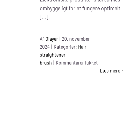
omhyggeligt for at fungere optimalt
[...].
Af
Olayer
|
20. november
2024
|
Kategorier:
Hair
straightener
til
brush
|
Kommentarer lukket
Elctronic
Læs mere
Products
Assembly
Services
Near
Me