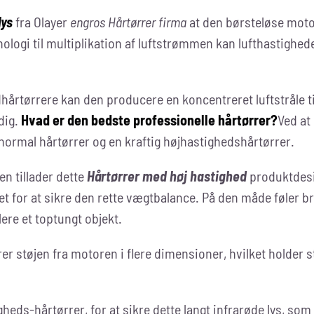
lys
fra Olayer
engros
Hårtørrer firma
at den børsteløse moto
knologi til multiplikation af luftstrømmen kan lufthastighe
årtørrere kan den producere en koncentreret luftstråle ti
 dig.
Hvad er den bedste professionelle hårtørrer?
Ved at
normal hårtørrer og en kraftig højhastighedshårtørrer.
en tillader dette
Hårtørrer med høj hastighed
produktdesi
et for at sikre den rette vægtbalance. På den måde føler b
ere et toptungt objekt.
 støjen fra motoren i flere dimensioner, hvilket holder s
gheds-hårtørrer, for at sikre dette langt infrarøde lys, s