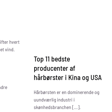
Dryer
Brushes
In
The
World
ifter hvert
et vind.
Top 11 bedste
producenter af
hårbørster i Kina og USA
ndre
Hårbørsten er en dominerende og
uundværlig industri i
skønhedsbranchen [...].