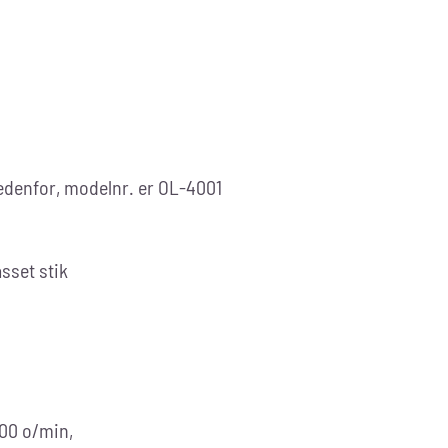
edenfor, modelnr. er OL-4001
sset stik
000 o/min,