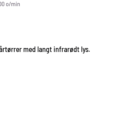
000 o/min
d
tørrer med langt infrarødt lys.