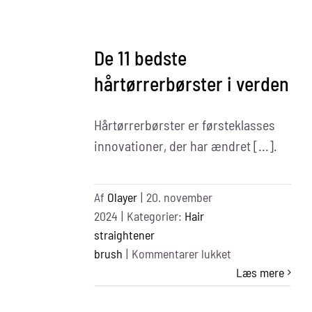
De 11 bedste
hårtørrerbørster i verden
Hårtørrerbørster er førsteklasses
innovationer, der har ændret [...].
Af
Olayer
|
20. november
2024
|
Kategorier:
Hair
straightener
til
brush
|
Kommentarer lukket
11
Læs mere
Best
Hair