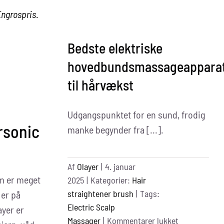
Engrospris
.
Bedste elektriske
hovedbundsmassageappara
til hårvækst
Udgangspunktet for en sund, frodig
rsonic
manke begynder fra [...].
Af
Olayer
|
4. januar
 er meget
2025
|
Kategorier:
Hair
straightener brush
|
Tags:
 er på
Electric Scalp
ayer er
til
Massager
|
Kommentarer lukket