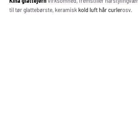
Kina glattejern
virksomhed, fremstiller hårstylingværk
til tør glattebørste, keramisk
kold luft hår curler
osv.