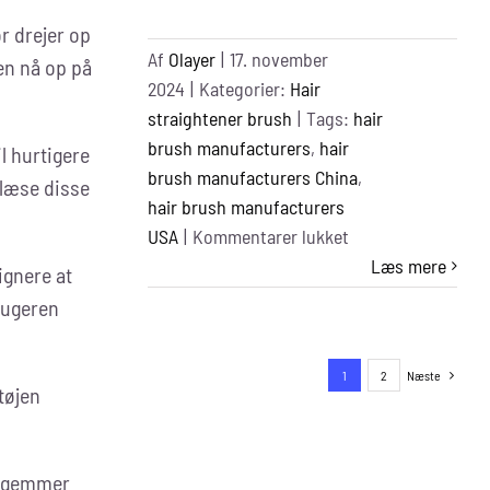
r drejer op
Af
Olayer
|
17. november
den nå op på
2024
|
Kategorier:
Hair
straightener brush
|
Tags:
hair
brush manufacturers
,
hair
l hurtigere
brush manufacturers China
,
 læse disse
hair brush manufacturers
til
USA
|
Kommentarer lukket
Top
Læs mere
gnere at
11
rugeren
Best
Hair
1
2
Næste
Brush
tøjen
Manufacturers
in
the
om gemmer