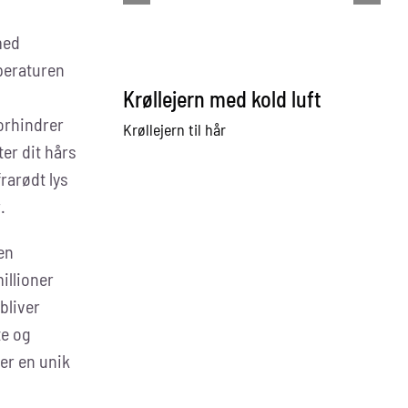
med
peraturen
Krøllejern med kold luft
G
orhindrer
Krøllejern til hår
Gl
er dit hårs
rarødt lys
.
en
illioner
 bliver
te og
er en unik