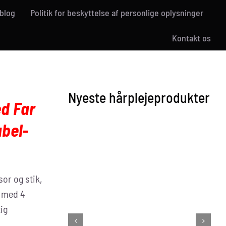
blog
Politik for beskyttelse af personlige oplysninger
Kontakt os
Nyeste hårplejeprodukter
ed
Far
abel-
or og stik,
r med 4
tig