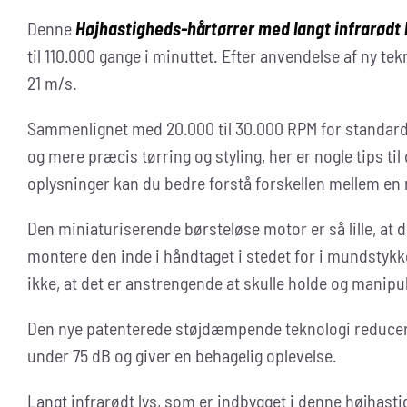
Denne
Højhastigheds-hårtørrer med langt infrarødt 
til 110.000 gange i minuttet. Efter anvendelse af ny te
21 m/s.
Sammenlignet med 20.000 til 30.000 RPM for standardh
og mere præcis tørring og styling, her er nogle tips til
oplysninger kan du bedre forstå forskellen mellem en 
Den miniaturiserende børsteløse motor er så lille, at d
montere den inde i håndtaget i stedet for i mundstykk
ikke, at det er anstrengende at skulle holde og manipul
Den nye patenterede støjdæmpende teknologi reducerer
under 75 dB og giver en behagelig oplevelse.
Langt infrarødt lys, som er indbygget i denne højhasti