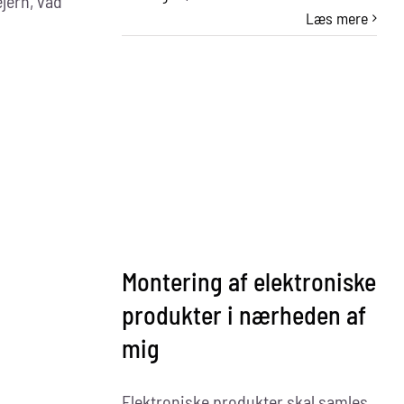
jern, våd
Best
Læs mere
Electric
Scalp
Massager
for
Hair
Growth
Montering af elektroniske
produkter i nærheden af
mig
Elektroniske produkter skal samles