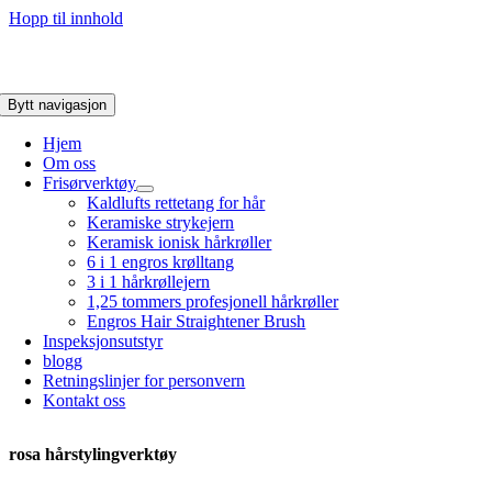
Hopp til innhold
Bytt navigasjon
Hjem
Om oss
Frisørverktøy
Kaldlufts rettetang for hår
Keramiske strykejern
Keramisk ionisk hårkrøller
6 i 1 engros krølltang
3 i 1 hårkrøllejern
1,25 tommers profesjonell hårkrøller
Engros Hair Straightener Brush
Inspeksjonsutstyr
blogg
Retningslinjer for personvern
Kontakt oss
rosa hårstylingverktøy