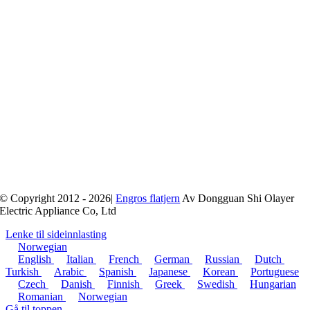
© Copyright 2012 - 2026|
Engros flatjern
Av Dongguan Shi Olayer
Electric Appliance Co, Ltd
Lenke til sideinnlasting
Norwegian
English
Italian
French
German
Russian
Dutch
Turkish
Arabic
Spanish
Japanese
Korean
Portuguese
Czech
Danish
Finnish
Greek
Swedish
Hungarian
Romanian
Norwegian
Gå til toppen