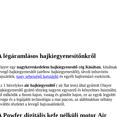
A légáramlásos hajkiegyenesítőnkről
layer egy
nagykereskedelem
hajkiegyenesítő cég Kínában
, kínálna
evegő hajkiegyenesítőt (airflow hajkiegyenesítőt), távoli infravörös
ajszárítót,
nagy sebességű hajszárító
és egyéb hajformázó eszközök.
z 1 hüvelykes
air hajkiegyenlítő
( air flat iron) által gyártott Olayer
ajkiegyenesítő gyártó tényleg nagyon egyszerű és kényelmes használni
ól működik a finom hajon, vastag és göndör hajon, ez az egyik legjobb
esign és a legújabb technológia a mai piacon, az alábbiakban néhány
ovábbi részletet a levegő hajvasalónkról.
A Powfer digitális kefe nélküli motor Air