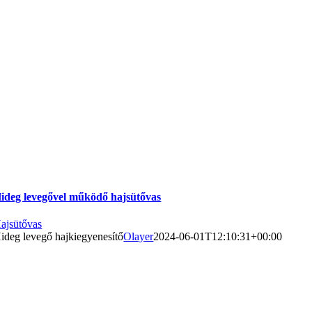
ideg levegővel működő hajsütővas
ajsütővas
ideg levegő hajkiegyenesítő
Olayer
2024-06-01T12:10:31+00:00