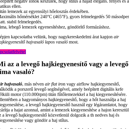
eépített negatív ionok készülék, hogy stílus a hajad elegáns. fényes és 
tatikus ellen.
itán lemezek az egyensúlyi hőelosztás érdekében.
aximális hőmérséklet 240°C (465°F), gyors felmelegedés 50 másodpe
latt. stabil felmelegedés.
ima, lebegő lemezek egyenesítéshez, göndörítő formázáshoz.
épjen kapcsolatba velünk, hogy nagykereskedelmi árat kapjon
air
ajkiegyenesítő hajvasaló lapos vasaló
most.
pcsolatfelvétel
Mi az a levegő hajkiegyenesítő vagy a levegő
sima vasaló?
ir hajvasaló
, más néven
air flat iro
n vagy airflow hajkiegyenesítő,
űködik a porszerű levegő segítségével, amely beépített digitális kefe
élküli motor (110.000rpm) titán fűtőlemezekkel a haj kiegyenesítésére.
llentétben a hagyományos hajkiegyenesítő, hogy a hőt használja a haj
iegyenesítése, a levegő hajkiegyenesítő használ egy légáramlatot, hogy
zárítja a hajat azonnal, amint a lemezek kiegyenesítése a hajon keresztül
z a levegő hajkiegyenesítő közvetlenül dolgozik a th nedves haj és
iegyenesítése vagy göndör a haj stílus.