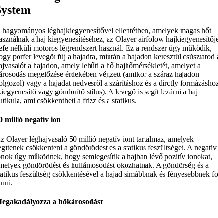
System
 hagyományos léghajkiegyenesítővel ellentétben, amelyek magas hőt
asználnak a haj kiegyenesítéséhez, az Olayer airfolow hajkiegyenesítőj
efe nélküli motoros légrendszert használ. Ez a rendszer úgy működik,
ogy porfer levegőt fúj a hajadra, miután a hajadon keresztül csúsztatod 
ajvasalót a hajadon, amely lehűti a hő hajhőmérsékletét, amelyet a
árosodás megelőzése érdekében végzett (amikor a száraz hajadon
olgozol) vagy a hajadat nedvesről a szárításhoz és a dirctly formázásho
kiegyenesítő vagy göndörítő stílus). A levegő is segít lezárni a haj
utikula, ami csökkentheti a frizz és a statikus.
0 millió negatív ion
z Olayer léghajvasaló 50 millió negatív iont tartalmaz, amelyek
egítenek csökkenteni a göndörödést és a statikus feszültséget. A negatív
onok úgy működnek, hogy semlegesítik a hajban lévő pozitív ionokat,
melyek göndörödést és hullámosodást okozhatnak. A göndörség és a
tatikus feszültség csökkentésével a hajad simábbnak és fényesebbnek f
űnni.
egakadályozza a hőkárosodást