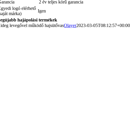
Garancia
2 év teljes körű garancia
gyedi logó elérhető
Igen
saját márka)
egújabb hajápolási termékek
ideg levegővel működő hajsütővas
Olayer
2023-03-05T08:12:57+00:0