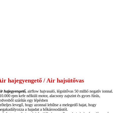
Air hajegyengető / Air hajsütővas
ir hajegyengető,
airflow hajvasaló, légsütővas 50 millió negatív ionnal
10.000 rpm kefe nélküli motor, alacsony zajszint és gyors fúrás,
edvesből szárítás egy lépésben
rőteljes levegő, hogy azonnal lehűtse a melegedő hajat, hogy
egakadályozza a hajadat a hőkárosodástól.