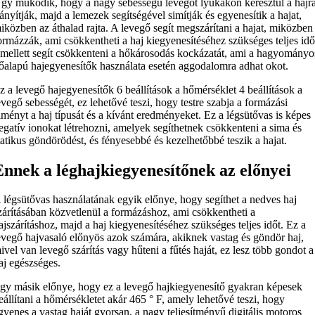
gy működik, hogy a nagy sebességű levegőt lyukakon keresztül a hajr
rányítják, majd a lemezek segítségével simítják és egyenesítik a hajat,
iközben az áthalad rajta. A levegő segít megszárítani a hajat, miközben
ormázzák, ami csökkentheti a haj kiegyenesítéséhez szükséges teljes idő
mellett segít csökkenteni a hőkárosodás kockázatát, ami a hagyományo
őalapú hajegyenesítők használata esetén aggodalomra adhat okot.
z a levegő hajegyenesítők 6 beállítások a hőmérséklet 4 beállítások a
evegő sebességét, ez lehetővé teszi, hogy testre szabja a formázási
lményt a haj típusát és a kívánt eredményeket. Ez a légsütővas is képes
egatív ionokat létrehozni, amelyek segíthetnek csökkenteni a sima és
tatikus göndörödést, és fényesebbé és kezelhetőbbé teszik a hajat.
Ennek a léghajkiegyenesítőnek az előnyei
 légsütővas használatának egyik előnye, hogy segíthet a nedves haj
zárításában közvetlenül a formázáshoz, ami csökkentheti a
ajszárításhoz, majd a haj kiegyenesítéséhez szükséges teljes időt. Ez a
evegő hajvasaló előnyös azok számára, akiknek vastag és göndör haj,
ivel van levegő szárítás vagy hűteni a fűtés haját, ez lesz több gondot a
aj egészséges.
gy másik előnye, hogy ez a levegő hajkiegyenesítő gyakran képesek
eállítani a hőmérsékletet akár 465 ° F, amely lehetővé teszi, hogy
gyenes a vastag haját gyorsan, a nagy teljesítményű digitális motoros