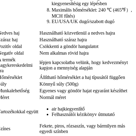
kiegyenesítésig egy lépésben
Maximális hőmérséklet: 240 ℃ (465℉）,
MCH fűtés)
EU/USA/UK dugó/szabott dugó
Nedves haj
Használható közvetlenül a nedves hajra
záraz haj
Használható száraz hajra
ozitív oldal
Csökkenti a göndör hangulatot
egatív oldal
Nem alkalmas rövid hajra
A termék
lépjen kapcsolatba velünk, hogy kedvezményt
nagykereskedelmi
kapjon a mennyiség alapján
ra
Hőmérséklet
Állítható hőmérséklet a haj típusától függően
Súly
Könnyű súly (500g)
Munkalehetőség
Egyenes vagy göndör hajat egyaránt készíthet
Méret
Normál méret
air hajkiegyenlítő
Tartozékokkal együtt
Felhasználói kézikönyv útmutató
Fekete, piros, rózsaszín, vagy bármilyen más
Színes
egyedi színben