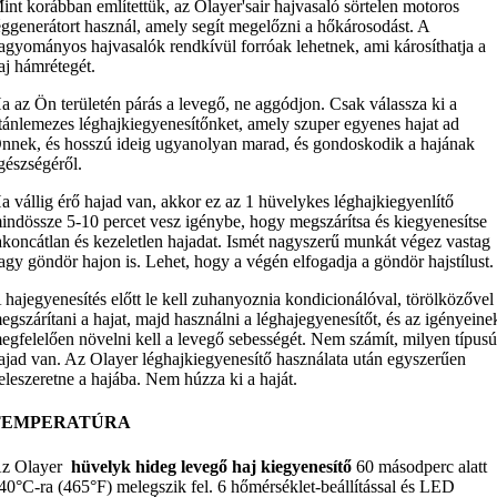
int korábban említettük, az Olayer'sair hajvasaló sörtelen motoros
éggenerátort használ, amely segít megelőzni a hőkárosodást. A
agyományos hajvasalók rendkívül forróak lehetnek, ami károsíthatja a
aj hámrétegét.
a az Ön területén párás a levegő, ne aggódjon. Csak válassza ki a
itánlemezes léghajkiegyenesítőnket, amely szuper egyenes hajat ad
nnek, és hosszú ideig ugyanolyan marad, és gondoskodik a hajának
gészségéről.
a vállig érő hajad van, akkor ez az 1 hüvelykes léghajkiegyenlítő
indössze 5-10 percet vesz igénybe, hogy megszárítsa és kiegyenesítse
akoncátlan és kezeletlen hajadat. Ismét nagyszerű munkát végez vastag
agy göndör hajon is. Lehet, hogy a végén elfogadja a göndör hajstílust.
 hajegyenesítés előtt le kell zuhanyoznia kondicionálóval, törölközővel
egszárítani a hajat, majd használni a léghajegyenesítőt, és az igényeine
egfelelően növelni kell a levegő sebességét. Nem számít, milyen típus
ajad van. Az Olayer léghajkiegyenesítő használata után egyszerűen
eleszeretne a hajába. Nem húzza ki a haját.
TEMPERATÚRA
z Olayer
hüvelyk hideg levegő haj kiegyenesítő
60 másodperc alatt
40°C-ra (465°F) melegszik fel. 6 hőmérséklet-beállítással és LED