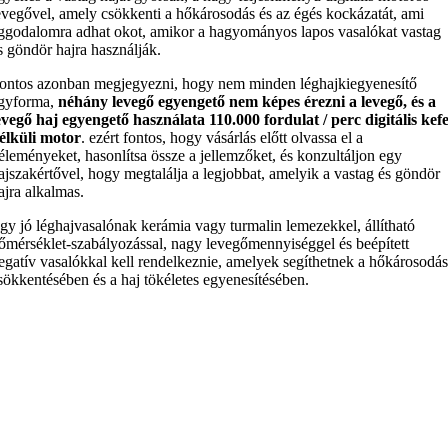
evegővel, amely csökkenti a hőkárosodás és az égés kockázatát, ami
ggodalomra adhat okot, amikor a hagyományos lapos vasalókat vastag
s göndör hajra használják.
ontos azonban megjegyezni, hogy nem minden léghajkiegyenesítő
gyforma,
néhány levegő egyengető nem képes érezni a levegő, és a
evegő haj egyengető használata 110.000 fordulat / perc digitális kef
élküli motor
. ezért fontos, hogy vásárlás előtt olvassa el a
éleményeket, hasonlítsa össze a jellemzőket, és konzultáljon egy
ajszakértővel, hogy megtalálja a legjobbat, amelyik a vastag és göndör
ajra alkalmas.
gy jó léghajvasalónak kerámia vagy turmalin lemezekkel, állítható
őmérséklet-szabályozással, nagy levegőmennyiséggel és beépített
egatív vasalókkal kell rendelkeznie, amelyek segíthetnek a hőkárosodá
sökkentésében és a haj tökéletes egyenesítésében.