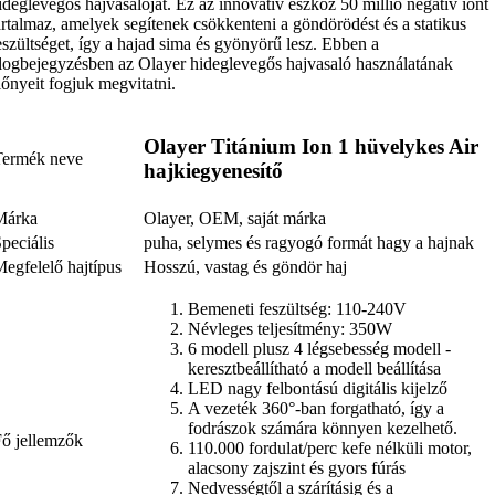
ideglevegős hajvasalóját. Ez az innovatív eszköz 50 millió negatív iont
artalmaz, amelyek segítenek csökkenteni a göndörödést és a statikus
eszültséget, így a hajad sima és gyönyörű lesz. Ebben a
logbejegyzésben az Olayer hideglevegős hajvasaló használatának
lőnyeit fogjuk megvitatni.
Olayer Titánium Ion 1 hüvelykes Air
Termék neve
hajkiegyenesítő
Márka
Olayer, OEM, saját márka
peciális
puha, selymes és ragyogó formát hagy a hajnak
egfelelő hajtípus
Hosszú, vastag és göndör haj
Bemeneti feszültség: 110-240V
Névleges teljesítmény: 350W
6 modell plusz 4 légsebesség modell -
keresztbeállítható a modell beállítása
LED nagy felbontású digitális kijelző
A vezeték 360°-ban forgatható, így a
fodrászok számára könnyen kezelhető.
Fő jellemzők
110.000 fordulat/perc kefe nélküli motor,
alacsony zajszint és gyors fúrás
Nedvességtől a szárításig és a