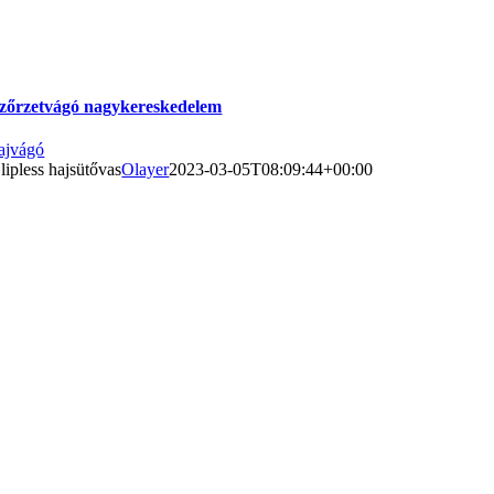
zőrzetvágó nagykereskedelem
ajvágó
lipless hajsütővas
Olayer
2023-03-05T08:09:44+00:00