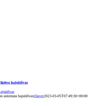
lipless hajsütővas
ajsütővas
on automata hajsütővas
Olayer
2023-03-05T07:49:30+00:00