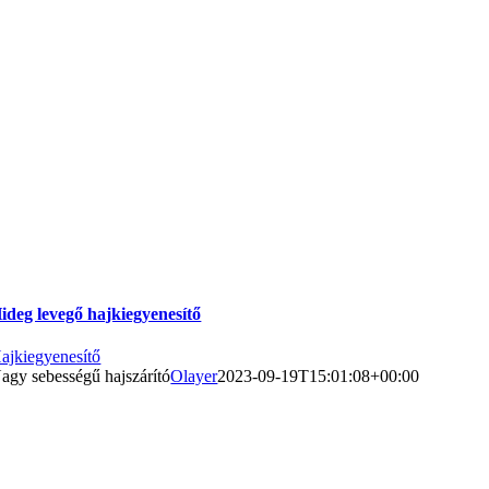
ideg levegő hajkiegyenesítő
ajkiegyenesítő
agy sebességű hajszárító
Olayer
2023-09-19T15:01:08+00:00