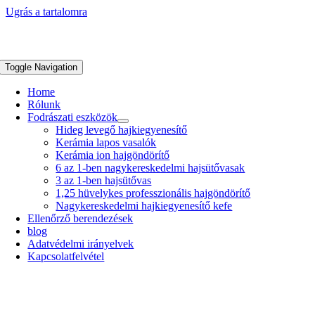
Ugrás a tartalomra
Toggle Navigation
Home
Rólunk
Fodrászati eszközök
Hideg levegő hajkiegyenesítő
Kerámia lapos vasalók
Kerámia ion hajgöndörítő
6 az 1-ben nagykereskedelmi hajsütővasak
3 az 1-ben hajsütővas
1,25 hüvelykes professzionális hajgöndörítő
Nagykereskedelmi hajkiegyenesítő kefe
Ellenőrző berendezések
blog
Adatvédelmi irányelvek
Kapcsolatfelvétel