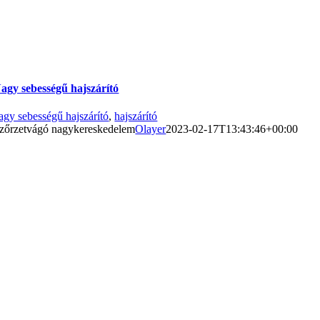
agy sebességű hajszárító
agy sebességű hajszárító
,
hajszárító
zőrzetvágó nagykereskedelem
Olayer
2023-02-17T13:43:46+00:00