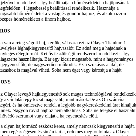
ijelzővel rendelkezik. Így beállíthatja a hőmérsékletet a hajtípusának
egfelelően. 4 légsebesség beállítással rendelkezik. Használja a
agasabb hőmérsékletet a vastag és göndör hajhoz, és alkalmazzon
özepes hőmérsékletet a finom hajhoz.
PROS
a van a réteg vágott haj, kérjük, válassza ezt az Olayer Titanium 1
üvelykes léghajkiegyenesítő hajvasalót. Ez adná meg a hajadnak a
ényleges rétegformát. Kettős feszültségű rendszerrel rendelkezik. Így
ilágszerte használhatja. Bár egy kicsit magasabb, mint a hagyományos
ajegyenesítők, de nagyszerűen működik. Ez a szokásos alakú, de
tazáshoz is magával viheti. Soha nem éget vagy károsítja a haját.
CONS
z Olayer levegő hajkiegyenesítő sok magas technológiával rendelkezik
gy az ár talán egy kicsit magasabb, mint mások.De az Ön számára
egéri, és ha ömlesztve rendel, a legjobb nagykereskedelmi árat kínálju
nnek. Nagyon rövid hajhoz nem alkalmas. Soha ne felejtse el használn
 hővédő szérumot vagy olajat a hajegyenesítés előtt.
a olyan hajformázó eszközt keres, amely nemcsak kiegyenesíti a haját,
anem egészségesen és simán tartja, érdemes megfontolnia az Olayer