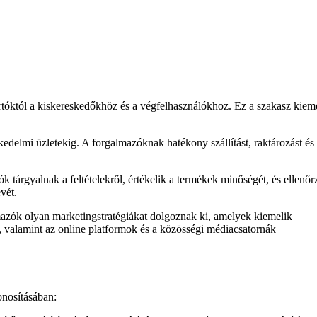
rtóktól a kiskereskedőkhöz és a végfelhasználókhoz. Ez a szakasz kiem
edelmi üzletekig. A forgalmazóknak hatékony szállítást, raktározást és
 tárgyalnak a feltételekről, értékelik a termékek minőségét, és ellenőr
vét.
lmazók olyan marketingstratégiákat dolgoznak ki, amelyek kiemelik
, valamint az online platformok és a közösségi médiacsatornák
onosításában: