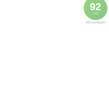
92
/ 100
SEO pontszám