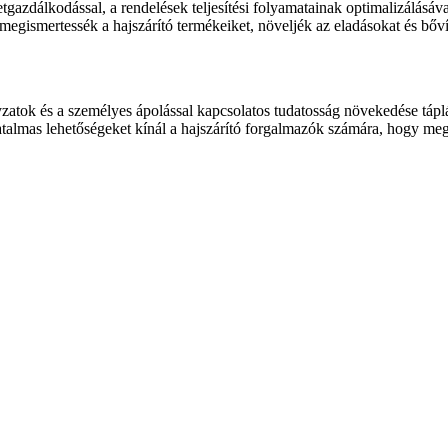
tgazdálkodással, a rendelések teljesítési folyamatainak optimalizálásáva
ismertessék a hajszárító termékeiket, növeljék az eladásokat és bővít
ányzatok és a személyes ápolással kapcsolatos tudatosság növekedése táp
 hatalmas lehetőségeket kínál a hajszárító forgalmazók számára, hogy meg