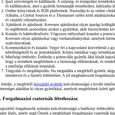
Ipari szövetségek és kiállítások: A szépség- és testápolási termékek
és kiállításokon, ahol a gyártók bemutatják termékeiket, hálózatba l
Online könyvtárak és B2B platformok: Használja ki az online címtá
Alibaba, a Global Sources és a Thomasnet széles körű adatbázisokat b
és vásárlói véleményüket.
Ajánlások és ajánlások: Keressen ajánlásokat olyan iparági kollégák
és segíthetnek azonosítani azokat a gyártókat, akik bizonyítottan ki
Kutatás és háttérellenőrzés: Végezzen mélyreható kutatást a potenciá
Keressen olyan ajánlásokat vagy esettanulmányokat, amelyek kiemeli
szabványoknak.
Kommunikáció és kutatás: Vegye fel a kapcsolatot közvetlenül a gyá
lehetőségekről és az árstruktúráról. Kérjen mintákat vagy termékka
Minőségi értékelés: Értékelje a potenciális gyártók által kínált hajs
hogy a termékek megfelelnek-e a biztonsági előírásoknak, és rendelk
a minőségi előírások betartását.
Tárgyalás és megállapodás: Ha megtalálta a megfelelő gyártót, tárgy
ütemtervet és a fizetési feltételeket. A jól meghatározott forgalmazá
 feledje, a megfelelő
hajszárító gyártók
kulcsfontosságú a kiváló minősé
rtnerséget alakíthat ki olyan gyártókkal, amelyek megfelelnek üzleti igé
. Forgalmazási csatornák létrehozása
hajszárító forgalmazók számára kulcsfontosságú a hatékony értékesítési
hány lépés, amely segít Önnek a megbízható forgalmazási csatornák kia