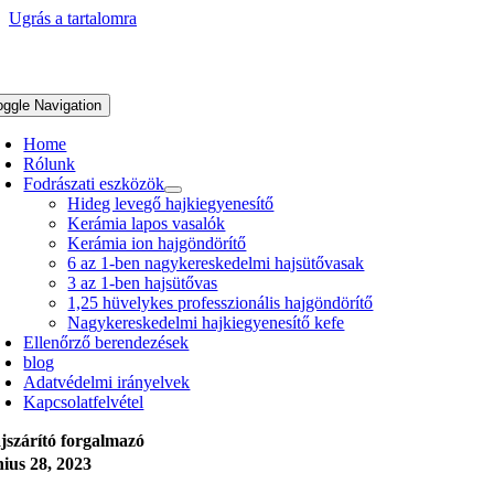
Ugrás a tartalomra
oggle Navigation
Home
Rólunk
Fodrászati eszközök
Hideg levegő hajkiegyenesítő
Kerámia lapos vasalók
Kerámia ion hajgöndörítő
6 az 1-ben nagykereskedelmi hajsütővasak
3 az 1-ben hajsütővas
1,25 hüvelykes professzionális hajgöndörítő
Nagykereskedelmi hajkiegyenesítő kefe
Ellenőrző berendezések
blog
Adatvédelmi irányelvek
Kapcsolatfelvétel
jszárító forgalmazó
nius 28, 2023