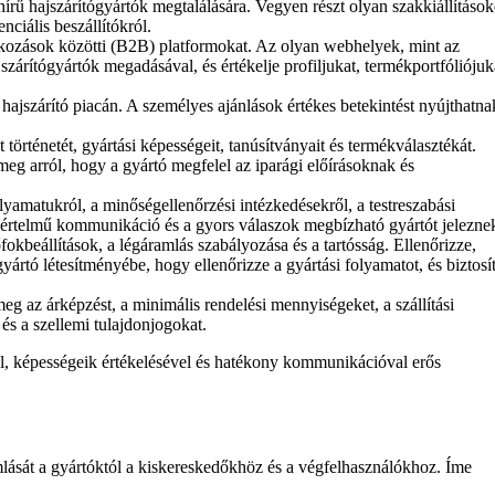
 hírű hajszárítógyártók megtalálására. Vegyen részt olyan szakkiállításo
nciális beszállítókról.
lkozások közötti (B2B) platformokat. Az olyan webhelyek, mint az
szárítógyártók megadásával, és értékelje profiljukat, termékportfóliójuk
hajszárító piacán. A személyes ajánlások értékes betekintést nyújthatna
történetét, gyártási képességeit, tanúsítványait és termékválasztékát.
eg arról, hogy a gyártó megfelel az iparági előírásoknak és
yamatukról, a minőségellenőrzési intézkedésekről, a testreszabási
egyértelmű kommunikáció és a gyors válaszok megbízható gyártót jelezne
őfokbeállítások, a légáramlás szabályozása és a tartósság. Ellenőrizze,
ártó létesítményébe, hogy ellenőrizze a gyártási folyamatot, és biztosí
eg az árképzést, a minimális rendelési mennyiségeket, a szállítási
 és a szellemi tulajdonjogokat.
al, képességeik értékelésével és hatékony kommunikációval erős
mlását a gyártóktól a kiskereskedőkhöz és a végfelhasználókhoz. Íme