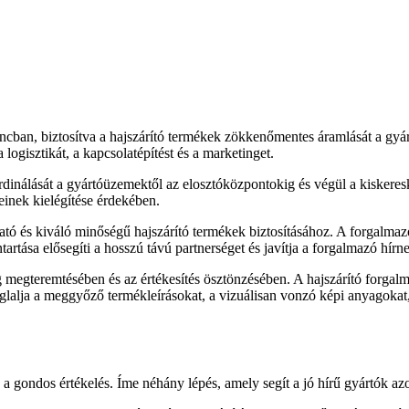
áncban, biztosítva a hajszárító termékek zökkenőmentes áramlását a gyá
a logisztikát, a kapcsolatépítést és a marketinget.
rdinálását a gyártóüzemektől az elosztóközpontokig és végül a kiskeresk
einek kielégítése érdekében.
tó és kiváló minőségű hajszárító termékek biztosításához. A forgalmazók
rtása elősegíti a hosszú távú partnerséget és javítja a forgalmazó hírne
g megteremtésében és az értékesítés ösztönzésében. A hajszárító forga
glalja a meggyőző termékleírásokat, a vizuálisan vonzó képi anyagokat
 a gondos értékelés. Íme néhány lépés, amely segít a jó hírű gyártók az