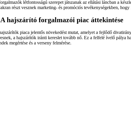
forgalmazók létfontosságú szerepet játszanak az ellátási láncban a készle
akran részt vesznek marketing- és promóciós tevékenységekben, hogy meg
. A hajszárító forgalmazói piac áttekintése
hajszárítók piaca jelentős növekedést mutat, amelyet a fejlődő divatir
resnek, a hajszárítók iránti kereslet tovább nő. Ez a felfelé ívelő pálya
endek megértése és a verseny felmérése.