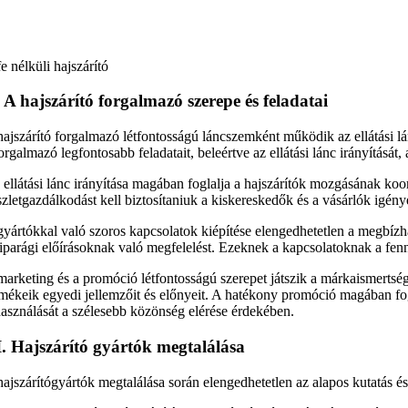
e nélküli hajszárító
. A hajszárító forgalmazó szerepe és feladatai
hajszárító forgalmazó létfontosságú láncszemként működik az ellátási l
orgalmazó legfontosabb feladatait, beleértve az ellátási lánc irányítását, 
 ellátási lánc irányítása magában foglalja a hajszárítók mozgásának koo
szletgazdálkodást kell biztosítaniuk a kiskereskedők és a vásárlók igény
gyártókkal való szoros kapcsolatok kiépítése elengedhetetlen a megbízha
 iparági előírásoknak való megfelelést. Ezeknek a kapcsolatoknak a fennta
marketing és a promóció létfontosságú szerepet játszik a márkaismertsé
rmékeik egyedi jellemzőit és előnyeit. A hatékony promóció magában fo
használását a szélesebb közönség elérése érdekében.
I. Hajszárító gyártók megtalálása
hajszárítógyártók megtalálása során elengedhetetlen az alapos kutatás és