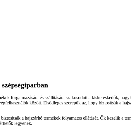
a szépségiparban
rmékek forgalmazására és szállítására szakosodott a kiskereskedők, nag
gfelhasználók között. Elsődleges szerepük az, hogy biztosítsák a hajszá
iztosítsák a hajszárító termékek folyamatos ellátását. Ők kezelik a termé
lérhetők legyenek.