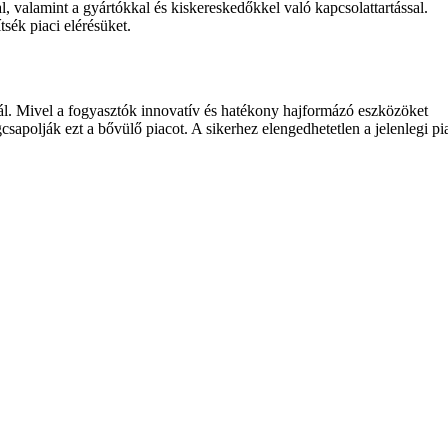
l, valamint a gyártókkal és kiskereskedőkkel való kapcsolattartással.
sék piaci elérésüket.
lál. Mivel a fogyasztók innovatív és hatékony hajformázó eszközöket
csapolják ezt a bővülő piacot. A sikerhez elengedhetetlen a jelenlegi pi