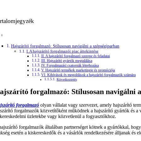
rtalomjegyzék
Hajszárító forgalmazó: Stílusosan navigálni a szépségiparban
I. A hajszárító forgalmazói piac áttekintése
II. A hajszárító forgalmazó szerepe és feladatai
III. Hajszárító gyártók megtalálása
IV. Forgalmazási csatornák létrehozása
V. Hajszárító termékek marketingje és promóciója
VI. Kihívások és megoldások a hajszárító forgalmazók számára
Következtetés
ajszárító forgalmazó: Stílusosan navigálni 
jszárító forgalmazó
olyan vállalat vagy szervezet, amely hajszárító te
jszárító forgalmazók közvetítőként működnek a hajszárító gyártók és a vé
skereskedelmi üzletekbe vagy közvetlenül a fogyasztókhoz.
ajszárító forgalmazók általában partnerséget kötnek a gyártókkal, hogy b
ükség esetén a kiskereskedők és a vásárlók rendelkezésére álljanak és e