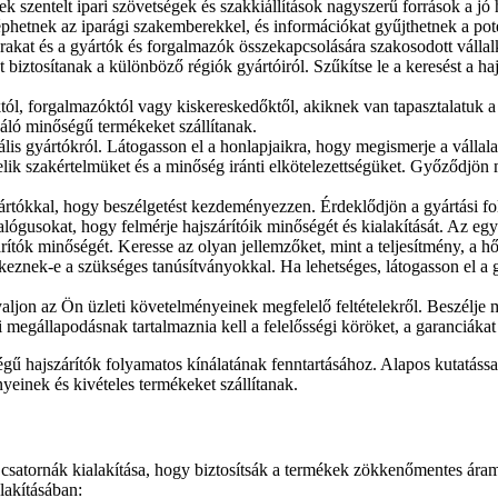
nek szentelt ipari szövetségek és szakkiállítások nagyszerű források a jó
éphetnek az iparági szakemberekkel, és információkat gyűjthetnek a pote
rakat és a gyártók és forgalmazók összekapcsolására szakosodott válla
iztosítanak a különböző régiók gyártóiról. Szűkítse le a keresést a haj
tól, forgalmazóktól vagy kiskereskedőktől, akiknek van tapasztalatuk a 
váló minőségű termékeket szállítanak.
lis gyártókról. Látogasson el a honlapjaikra, hogy megismerje a vállalat 
k szakértelmüket és a minőség iránti elkötelezettségüket. Győződjön m
rtókkal, hogy beszélgetést kezdeményezzen. Érdeklődjön a gyártási fol
talógusokat, hogy felmérje hajszárítóik minőségét és kialakítását. Az 
zárítók minőségét. Keresse az olyan jellemzőket, mint a teljesítmény, a h
eznek-e a szükséges tanúsítványokkal. Ha lehetséges, látogasson el a gy
aljon az Ön üzleti követelményeinek megfelelő feltételekről. Beszélje m
si megállapodásnak tartalmaznia kell a felelősségi köröket, a garanciákat
gű hajszárítók folyamatos kínálatának fenntartásához. Alapos kutatáss
nyeinek és kivételes termékeket szállítanak.
 csatornák kialakítása, hogy biztosítsák a termékek zökkenőmentes ára
lakításában: