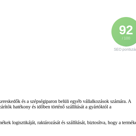
92
/ 100
SEO pontsz
ykereskedők és a szépségiparon belüli egyéb vállalkozások számára. A
rítók hatékony és időben történő szállítását a gyártóktól a
kek logisztikáját, raktározását és szállítását, biztosítva, hogy a termé