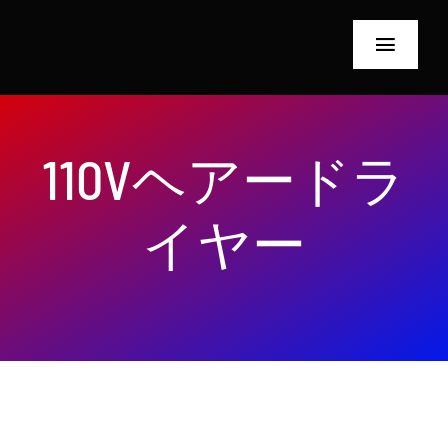
コ
ン
ト
テ
グ
ン
ホーム
ル・
ツ
ナ
110Vヘアードラ
へ
会社概要
ビ
ス
ゲ
イヤー
キ
理美容器具
ー
ッ
プ
検査装置
シ
ョ
ブログ
ン
プライバシー