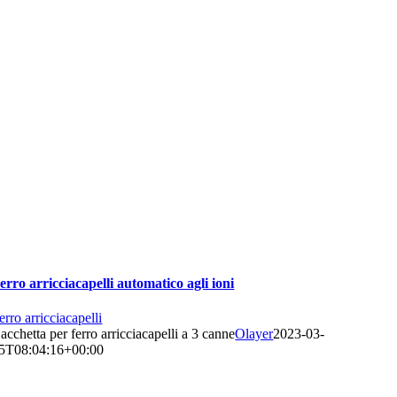
erro arricciacapelli automatico agli ioni
erro arricciacapelli
acchetta per ferro arricciacapelli a 3 canne
Olayer
2023-03-
5T08:04:16+00:00