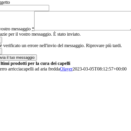
getto
 vostro messaggio
*
azie per il vostro messaggio. È stato inviato.
 è verificato un errore nell'invio del messaggio. Riprovare più tardi.
nvia il tuo messaggio
ltimi prodotti per la cura dei capelli
erro arricciacapelli ad aria fredda
Olayer
2023-03-05T08:12:57+00:00