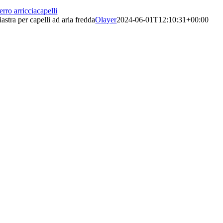
erro arricciacapelli
iastra per capelli ad aria fredda
Olayer
2024-06-01T12:10:31+00:00