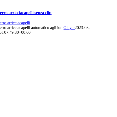
erro arricciacapelli senza clip
erro arricciacapelli
erro arricciacapelli automatico agli ioni
Olayer
2023-03-
5T07:49:30+00:00