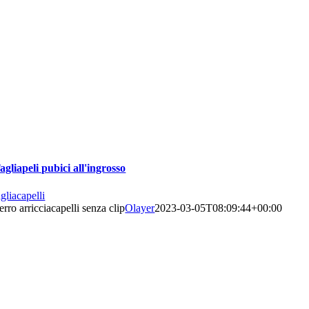
agliapeli pubici all'ingrosso
agliacapelli
erro arricciacapelli senza clip
Olayer
2023-03-05T08:09:44+00:00