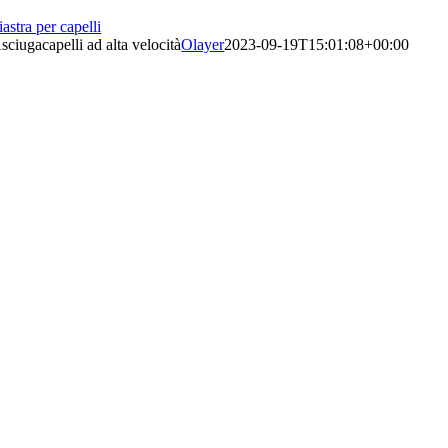
iastra per capelli
sciugacapelli ad alta velocità
Olayer
2023-09-19T15:01:08+00:00