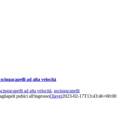
sciugacapelli ad alta velocità
sciugacapelli ad alta velocità
,
asciugacapelli
agliapeli pubici all'ingrosso
Olayer
2023-02-17T13:43:46+00:00