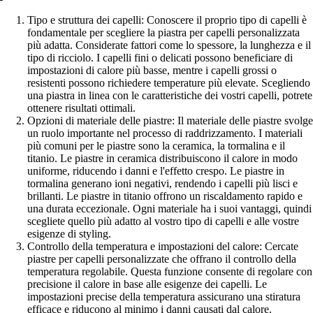
Tipo e struttura dei capelli: Conoscere il proprio tipo di capelli è
fondamentale per scegliere la piastra per capelli personalizzata
più adatta. Considerate fattori come lo spessore, la lunghezza e il
tipo di ricciolo. I capelli fini o delicati possono beneficiare di
impostazioni di calore più basse, mentre i capelli grossi o
resistenti possono richiedere temperature più elevate. Scegliendo
una piastra in linea con le caratteristiche dei vostri capelli, potrete
ottenere risultati ottimali.
Opzioni di materiale delle piastre: Il materiale delle piastre svolg
un ruolo importante nel processo di raddrizzamento. I materiali
più comuni per le piastre sono la ceramica, la tormalina e il
titanio. Le piastre in ceramica distribuiscono il calore in modo
uniforme, riducendo i danni e l'effetto crespo. Le piastre in
tormalina generano ioni negativi, rendendo i capelli più lisci e
brillanti. Le piastre in titanio offrono un riscaldamento rapido e
una durata eccezionale. Ogni materiale ha i suoi vantaggi, quindi
scegliete quello più adatto al vostro tipo di capelli e alle vostre
esigenze di styling.
Controllo della temperatura e impostazioni del calore: Cercate
piastre per capelli personalizzate che offrano il controllo della
temperatura regolabile. Questa funzione consente di regolare con
precisione il calore in base alle esigenze dei capelli. Le
impostazioni precise della temperatura assicurano una stiratura
efficace e riducono al minimo i danni causati dal calore.