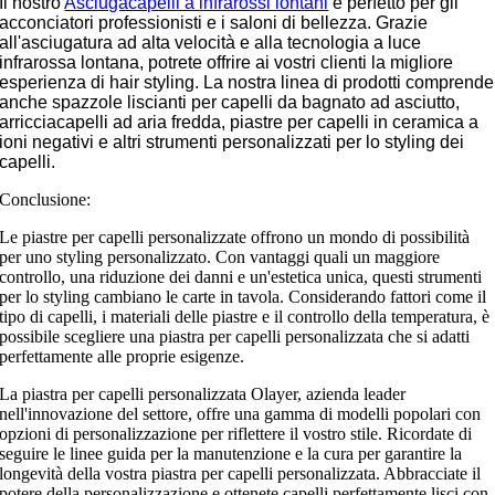
Il nostro
Asciugacapelli a infrarossi lontani
è perfetto per gli
acconciatori professionisti e i saloni di bellezza. Grazie
all'asciugatura ad alta velocità e alla tecnologia a luce
infrarossa lontana, potrete offrire ai vostri clienti la migliore
esperienza di hair styling. La nostra linea di prodotti comprende
anche spazzole liscianti per capelli da bagnato ad asciutto,
arricciacapelli ad aria fredda, piastre per capelli in ceramica a
ioni negativi e altri strumenti personalizzati per lo styling dei
capelli.
Conclusione:
Le piastre per capelli personalizzate offrono un mondo di possibilità
per uno styling personalizzato. Con vantaggi quali un maggiore
controllo, una riduzione dei danni e un'estetica unica, questi strumenti
per lo styling cambiano le carte in tavola. Considerando fattori come il
tipo di capelli, i materiali delle piastre e il controllo della temperatura, è
possibile scegliere una piastra per capelli personalizzata che si adatti
perfettamente alle proprie esigenze.
La piastra per capelli personalizzata Olayer, azienda leader
nell'innovazione del settore, offre una gamma di modelli popolari con
opzioni di personalizzazione per riflettere il vostro stile. Ricordate di
seguire le linee guida per la manutenzione e la cura per garantire la
longevità della vostra piastra per capelli personalizzata. Abbracciate il
potere della personalizzazione e ottenete capelli perfettamente lisci con