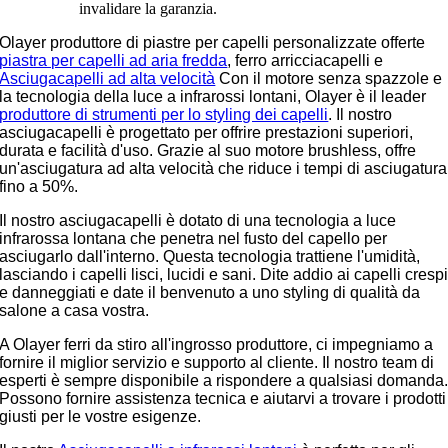
invalidare la garanzia.
Olayer
produttore di piastre per capelli personalizzate
offerte
piastra per capelli ad aria fredda
, ferro arricciacapelli e
Asciugacapelli ad alta velocità
Con il motore senza spazzole e
la tecnologia della luce a infrarossi lontani, Olayer è il leader
produttore di strumenti per lo styling dei capelli
. Il nostro
asciugacapelli è progettato per offrire prestazioni superiori,
durata e facilità d'uso. Grazie al suo motore brushless, offre
un'asciugatura ad alta velocità che riduce i tempi di asciugatura
fino a 50%.
Il nostro asciugacapelli è dotato di una tecnologia a luce
infrarossa lontana che penetra nel fusto del capello per
asciugarlo dall'interno. Questa tecnologia trattiene l'umidità,
lasciando i capelli lisci, lucidi e sani. Dite addio ai capelli cresp
e danneggiati e date il benvenuto a uno styling di qualità da
salone a casa vostra.
A Olayer
ferri da stiro all'ingrosso
produttore, ci impegniamo a
fornire il miglior servizio e supporto al cliente. Il nostro team di
esperti è sempre disponibile a rispondere a qualsiasi domanda
Possono fornire assistenza tecnica e aiutarvi a trovare i prodotti
giusti per le vostre esigenze.