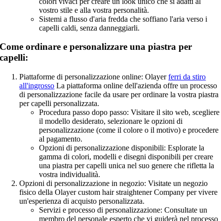
colori vivaci per creare un look unico che si adatti al
vostro stile e alla vostra personalità.
Sistemi a flusso d'aria fredda che soffiano l'aria verso i
capelli caldi, senza danneggiarli.
Come ordinare e personalizzare una piastra per
capelli:
Piattaforme di personalizzazione online: Olayer
ferri da stiro
all'ingrosso
La piattaforma online dell'azienda offre un processo
di personalizzazione facile da usare per ordinare la vostra piastra
per capelli personalizzata.
Procedura passo dopo passo: Visitare il sito web, scegliere
il modello desiderato, selezionare le opzioni di
personalizzazione (come il colore o il motivo) e procedere
al pagamento.
Opzioni di personalizzazione disponibili: Esplorate la
gamma di colori, modelli e disegni disponibili per creare
una piastra per capelli unica nel suo genere che rifletta la
vostra individualità.
Opzioni di personalizzazione in negozio: Visitate un negozio
fisico della Olayer custom hair straightener Company per vivere
un'esperienza di acquisto personalizzata.
Servizi e processo di personalizzazione: Consultate un
membro del personale esperto che vi guiderà nel processo