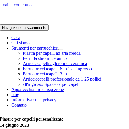
Vai al contenuto
Navigazione a scorrimento
Casa
Chi siamo
Strumenti per parrucchieri
Piastra per capelli ad aria fredda
Ferri da stiro in ceramica
Arricciacapelli agli ioni di ceramica
Ferro arricciacapelli 6 in 1 all'ingrosso
Ferro arricciacapelli 3 in 1
Arricciacapelli professionale da 1,25 pollici
all'ingrosso Spazzola per capelli
Apparecchiature di ispezione
blog
Informativa sulla privacy
Contatto
Piastre per capelli personalizzate
14 giugno 2023