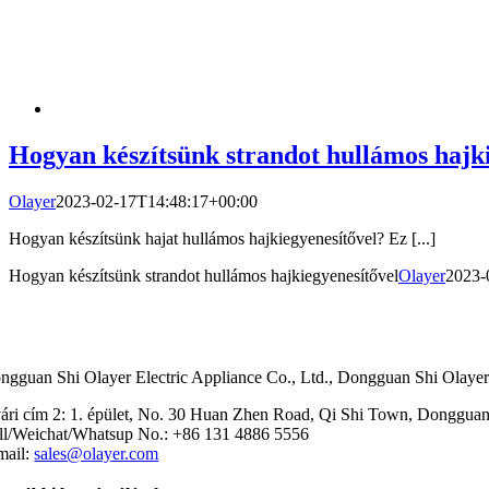
Hogyan készítsünk strandot hullámos hajki
Olayer
2023-02-17T14:48:17+00:00
Hogyan készítsünk hajat hullámos hajkiegyenesítővel? Ez [...]
Hogyan készítsünk strandot hullámos hajkiegyenesítővel
Olayer
2023-
ngguan Shi Olayer Electric Appliance Co., Ltd., Dongguan Shi Olayer 
ári cím 2: 1. épület, No. 30 Huan Zhen Road, Qi Shi Town, Donggua
ll/Weichat/Whatsup No.: +86 131 4886 5556
mail:
sales@olayer.com