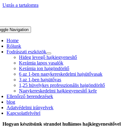
Ugrás a tartalomra
oggle Navigation
Home
Rólunk
Fodrászati eszközök
Hideg levegő hajkiegyenesítő
Kerámia lapos vasalók
Kerámia ion hajgöndörítő
6 az 1-ben nagykereskedelmi hajsütővasak
3 az 1-ben hajsütővas
1,25 hüvelykes professzionális hajgöndörítő
Nagykereskedelmi hajkiegyenesítő kefe
Ellenőrző berendezések
blog
Adatvédelmi irányelvek
Kapcsolatfelvétel
Hogyan készítsünk strandot hullámos hajkiegyenesítővel