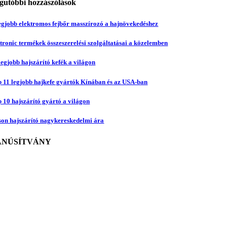
gutóbbi hozzászólások
egjobb elektromos fejbőr masszírozó a hajnövekedéshez
tronic termékek összeszerelési szolgáltatásai a közelemben
legjobb hajszárító kefék a világon
 11 legjobb hajkefe gyártók Kínában és az USA-ban
 10 hajszárító gyártó a világon
on hajszárító nagykereskedelmi ára
ANÚSÍTVÁNY