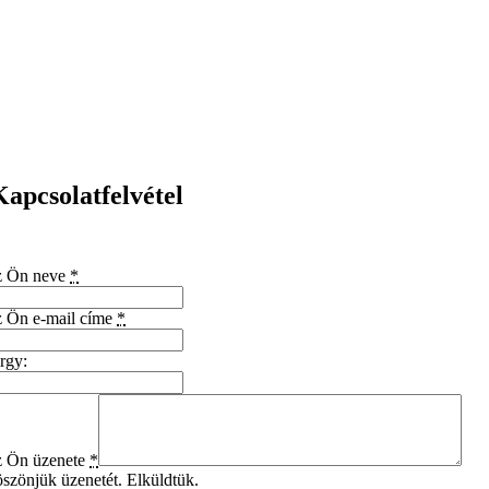
Kapcsolatfelvétel
Szerezd meg a hajformázó szerszámok nagykereskedelmi árát.
 Ön neve
*
 Ön e-mail címe
*
rgy:
 Ön üzenete
*
szönjük üzenetét. Elküldtük.