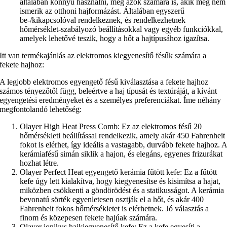
általában könnyű használni, még azok számára is, akik még nem
ismerik az otthoni hajformázást. Általában egyszerű
be-/kikapcsolóval rendelkeznek, és rendelkezhetnek
hőmérséklet-szabályozó beállításokkal vagy egyéb funkciókkal,
amelyek lehetővé teszik, hogy a hőt a hajtípusához igazítsa.
Itt van termékajánlás az elektromos kiegyenesítő fésűk számára a
fekete hajhoz:
A legjobb elektromos egyengető fésű kiválasztása a fekete hajhoz
számos tényezőtől függ, beleértve a haj típusát és textúráját, a kívánt
egyengetési eredményeket és a személyes preferenciákat. Íme néhány
megfontolandó lehetőség:
Olayer High Heat Press Comb: Ez az elektromos fésű 20
hőmérsékleti beállítással rendelkezik, amely akár 450 Fahrenheit
fokot is elérhet, így ideális a vastagabb, durvább fekete hajhoz. 
kerámiafésű simán siklik a hajon, és elegáns, egyenes frizurákat
hozhat létre.
Olayer Perfect Heat egyengető kerámia fűtött kefe: Ez a fűtött
kefe úgy lett kialakítva, hogy kiegyenesítse és kisimítsa a hajat,
miközben csökkenti a göndörödést és a statikusságot. A kerámia
bevonatú sörték egyenletesen osztják el a hőt, és akár 400
Fahrenheit fokos hőmérsékletet is elérhetnek. Jó választás a
finom és közepesen fekete hajúak számára.
Olayer ionikus hajkiegyenesítő kefe: Ez a kefe egyesíti a