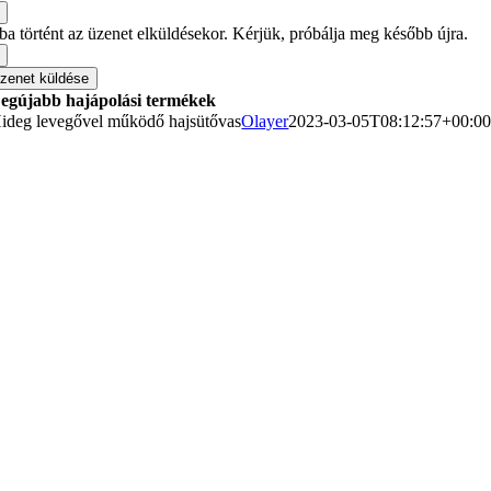
ba történt az üzenet elküldésekor. Kérjük, próbálja meg később újra.
zenet küldése
egújabb hajápolási termékek
ideg levegővel működő hajsütővas
Olayer
2023-03-05T08:12:57+00:0