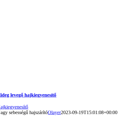
ideg levegő hajkiegyenesítő
ajkiegyenesítő
agy sebességű hajszárító
Olayer
2023-09-19T15:01:08+00:00