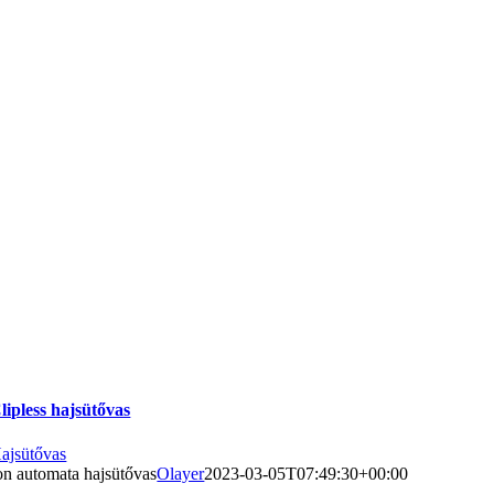
lipless hajsütővas
ajsütővas
on automata hajsütővas
Olayer
2023-03-05T07:49:30+00:00