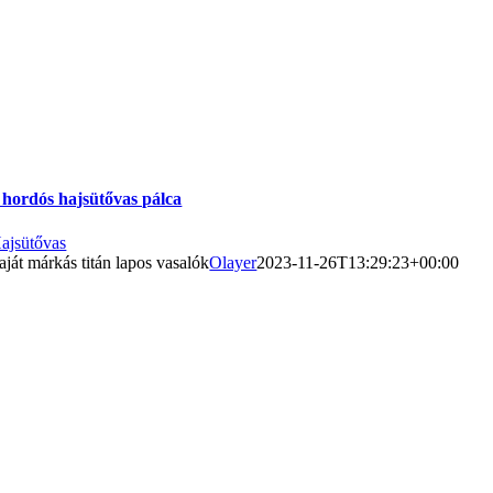
 hordós hajsütővas pálca
ajsütővas
aját márkás titán lapos vasalók
Olayer
2023-11-26T13:29:23+00:00