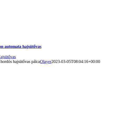
on automata hajsütővas
ajsütővas
 hordós hajsütővas pálca
Olayer
2023-03-05T08:04:16+00:00