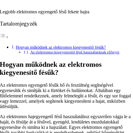
Legjobb elektromos egyengető fésű fekete hajra
Tartalomjegyzék
Hogyan működnek az elektromos kiegyenesítő fésűk?
Az elektromos kiegyenesítő fésű használatának előnyei
Hogyan működnek az elektromos
kiegyenesítő fésűk?
Az elektromos egyengető fésűk hő és feszültség segítségével
egyenesítik és simítják ki a fürtöket és hullámokat. Általában egy
fűtőelemmel rendelkeznek, amely felmelegíti a fésűt, és egy sor foggal
vagy lemezzel, amelyek segítenek kiegyenesíteni a hajat, miközben
átfésüljük.
Az elektromos hajegyengető fésű használatához egyszerűen vágja le a
haját, és fésülje át a fésűvel, gyengéd, lendületes mozdulatokkal
egyenesítse és simítsa ki a hajszálait. Egyes elektromos egyengető
fésűk további funkciókkal is rendelkezhetnek, például hőmérséklet-