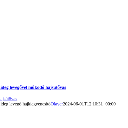
ideg levegővel működő hajsütővas
ajsütővas
ideg levegő hajkiegyenesítő
Olayer
2024-06-01T12:10:31+00:00