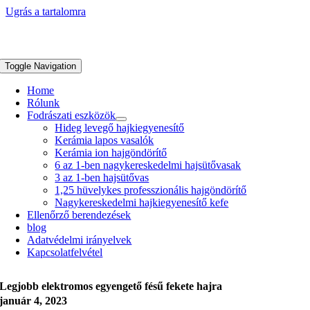
Ugrás a tartalomra
Toggle Navigation
Home
Rólunk
Fodrászati eszközök
Hideg levegő hajkiegyenesítő
Kerámia lapos vasalók
Kerámia ion hajgöndörítő
6 az 1-ben nagykereskedelmi hajsütővasak
3 az 1-ben hajsütővas
1,25 hüvelykes professzionális hajgöndörítő
Nagykereskedelmi hajkiegyenesítő kefe
Ellenőrző berendezések
blog
Adatvédelmi irányelvek
Kapcsolatfelvétel
Legjobb elektromos egyengető fésű fekete hajra
január 4, 2023