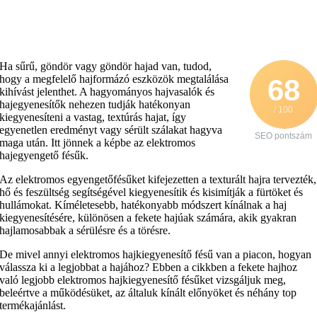
Ha sűrű, göndör vagy göndör hajad van, tudod,
hogy a megfelelő hajformázó eszközök megtalálása
68
kihívást jelenthet. A hagyományos hajvasalók és
hajegyenesítők nehezen tudják hatékonyan
/ 100
kiegyenesíteni a vastag, textúrás hajat, így
egyenetlen eredményt vagy sérült szálakat hagyva
SEO pontszám
maga után. Itt jönnek a képbe az elektromos
hajegyengető fésűk.
Az elektromos egyengetőfésűket kifejezetten a texturált hajra tervezték,
hő és feszültség segítségével kiegyenesítik és kisimítják a fürtöket és
hullámokat. Kíméletesebb, hatékonyabb módszert kínálnak a haj
kiegyenesítésére, különösen a fekete hajúak számára, akik gyakran
hajlamosabbak a sérülésre és a törésre.
De mivel annyi elektromos hajkiegyenesítő fésű van a piacon, hogyan
válassza ki a legjobbat a hajához? Ebben a cikkben a fekete hajhoz
való legjobb elektromos hajkiegyenesítő fésűket vizsgáljuk meg,
beleértve a működésüket, az általuk kínált előnyöket és néhány top
termékajánlást.