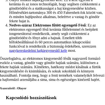
kerámia és az ionos technológiát, hogy segítsen csökkenteni a
göndörödést és a statikusságot a haj kiegyenesítése közben.
Hőmérséklet-tartománya 300 és 450 Fahrenheit-fok között van,
és minden hajtípushoz alkalmas, beleértve a vastag és göndör
fekete hajat is.
Nedves-száraz Elektromos fűtött egyengető Fésű
: Ez az
elektromos egyengető fésű kerámia fűtőelemmel és beépített
iongenerátorral rendelkezik, amely segít csökkenteni a
göndörödést és fényt adni a hajnak. Emellett több
hőfokbeállítással és 60 perces automatikus kikapcsolási
funkcióval is rendelkezik a biztonság érdekében, szerezzen
nagykereskedelmi hajkiegyenesítő kefe
most.
Összefoglalva, az elektromos kiegyenesítő fésűk nagyszerű formázó
eszköz a vastag, göndör vagy göndör hajúak számára, különösen a
fekete hajúak számára. Kíméletes, hatékony módot kínálnak a fürtök
kiegyenesítésére és kisimítására, és sokuk sokoldalú és könnyen
használható. Fontolja meg, hogy a fenti termékek valamelyikét felveszi
a hajformázó arzenáljába a sima, sima és egészséges kinézetű hajért.
A szerzőről : Olayer
Kapcsolódó hozzászólások