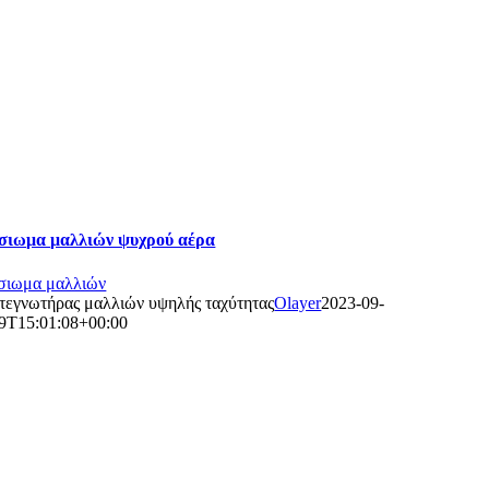
σιωμα μαλλιών ψυχρού αέρα
σιωμα μαλλιών
τεγνωτήρας μαλλιών υψηλής ταχύτητας
Olayer
2023-09-
9T15:01:08+00:00