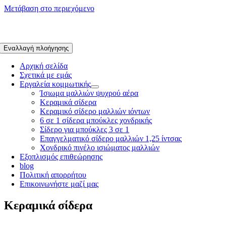
Μετάβαση στο περιεχόμενο
Εναλλαγή πλοήγησης
Αρχική σελίδα
Σχετικά με εμάς
Εργαλεία κομμωτικής
Ίσιωμα μαλλιών ψυχρού αέρα
Κεραμικά σίδερα
Κεραμικό σίδερο μαλλιών ιόντων
6 σε 1 σίδερα μπούκλες χονδρικής
Σίδερο για μπούκλες 3 σε 1
Επαγγελματικό σίδερο μαλλιών 1,25 ίντσας
Χονδρικό πινέλο ισιώματος μαλλιών
Εξοπλισμός επιθεώρησης
blog
Πολιτική απορρήτου
Επικοινωνήστε μαζί μας
Κεραμικά σίδερα