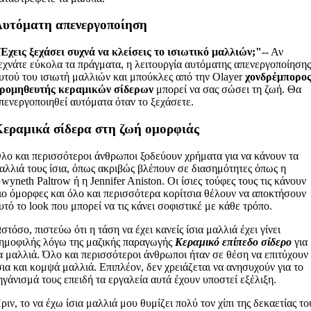
Αυτόματη απενεργοποίηση
Έχεις ξεχάσει συχνά να κλείσεις το ισιωτικό μαλλιών;"
-- Αν
εχνάτε εύκολα τα πράγματα, η λειτουργία αυτόματης απενεργοποίηση
υτού του ισιωτή μαλλιών και μπούκλες από την Olayer
χονδρέμπορο
ρομηθευτής κεραμικών σίδερων
μπορεί να σας σώσει τη ζωή. Θα
πενεργοποιηθεί αυτόματα όταν το ξεχάσετε.
εραμικά σίδερα στη ζωή ομορφιάς
λο και περισσότεροι άνθρωποι ξοδεύουν χρήματα για να κάνουν τα
αλλιά τους ίσια, όπως ακριβώς βλέπουν σε διασημότητες όπως η
wyneth Paltrow ή η Jennifer Aniston. Οι ίσιες τούφες τους τις κάνουν
ιο όμορφες και όλο και περισσότερα κορίτσια θέλουν να αποκτήσουν
υτό το look που μπορεί να τις κάνει σοφιστικέ με κάθε τρόπο.
στόσο, πιστεύω ότι η τάση να έχει κανείς ίσια μαλλιά έχει γίνει
ημοφιλής λόγω της μαζικής παραγωγής
Κεραμικό επίπεδο σίδερο
για
α μαλλιά. Όλο και περισσότεροι άνθρωποι ήταν σε θέση να επιτύχουν
σια και κομψά μαλλιά. Επιπλέον, δεν χρειάζεται να ανησυχούν για το
ηγάνισμά τους επειδή τα εργαλεία αυτά έχουν υποστεί εξέλιξη.
ριν, το να έχω ίσια μαλλιά μου θυμίζει πολύ τον χίπι της δεκαετίας το