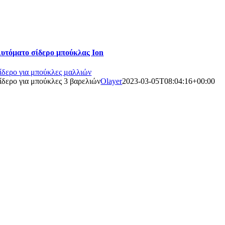
υτόματο σίδερο μπούκλας Ion
ίδερο για μπούκλες μαλλιών
ίδερο για μπούκλες 3 βαρελιών
Olayer
2023-03-05T08:04:16+00:00