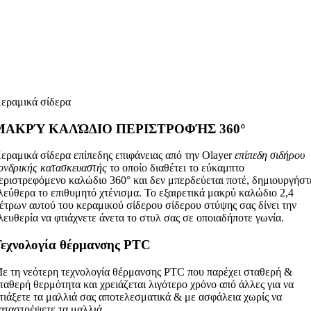
εραμικά σίδερα
ΜΑΚΡΎ ΚΑΛΏΔΙΟ ΠΕΡΙΣΤΡΟΦΉΣ 360°
εραμικά σίδερα επίπεδης επιφάνειας από την Olayer
επίπεδη σιδήρου
ονδρικής κατασκευαστής
το οποίο διαθέτει το εύκαμπτο
εριστρεφόμενο καλώδιο 360° και δεν μπερδεύεται ποτέ, δημιουργήστ
λεύθερα το επιθυμητό χτένισμα. Το εξαιρετικά μακρύ καλώδιο 2,4
έτρων αυτού του κεραμικού σίδερου σίδερου στύψης σας δίνει την
λευθερία να φτιάχνετε άνετα το στυλ σας σε οποιαδήποτε γωνία.
εχνολογία θέρμανσης PTC
ε τη νεότερη τεχνολογία θέρμανσης PTC που παρέχει σταθερή &
ταθερή θερμότητα και χρειάζεται λιγότερο χρόνο από άλλες για να
τιάξετε τα μαλλιά σας αποτελεσματικά & με ασφάλεια χωρίς να
αταστρέψετε τα μαλλιά.