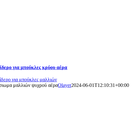
ίδερο για μπούκλες κρύου αέρα
ίδερο για μπούκλες μαλλιών
σιωμα μαλλιών ψυχρού αέρα
Olayer
2024-06-01T12:10:31+00:00