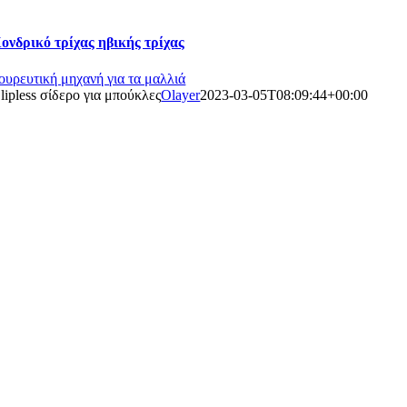
ονδρικό τρίχας ηβικής τρίχας
ουρευτική μηχανή για τα μαλλιά
lipless σίδερο για μπούκλες
Olayer
2023-03-05T08:09:44+00:00