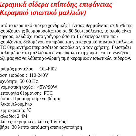
Κεραμικά σίδερα επίπεδης επιφάνειας
(Κεραμικό ισιωτικό μαλλιών)
υτό το κεραμικό σίδερο χονδρικής 1 ίντσας θερμαίνεται σε 95% της
σχυριζόμενης θερμοκρασίας του σε 60 δευτερόλεπτα, το οποίο είναι
ρήγορο, αλλά όχι τόσο γρήγορο όσο τα 15 δευτερόλεπτα που
σχυρίζονται, δεδομένου ότι πρόκειται για κεραμικό ισιωτικό μαλλιών
TC θερμαντήρα (περισσότερη ασφάλεια για τον χρήστη). Γλιστράει
μαλά μέσα στα μαλλιά και είναι εύκολο στη χρήση, επικοινωνήστε
αζί μας για να λάβετε χονδρική τιμή κεραμικών ισιωτικών σίδερων.
ριθμός μοντέλου ：OL-FI02
άση εισόδου：110-240V
υχνότητα: 50-60 Hz
νομαστική ισχύς：45W/90W
ειτουργία θέρμανσης: PTC
ύσμα: Προσαρμοσμένο βύσμα
λικό: Αλουμίνιο
ερμοκρασία: ℃
αλώδιο: 2.4M
λάκες: κεραμικές πλάκες 1 ίντσας
βήσε: 30 λεπτά αυτόματη απενεργοποίηση