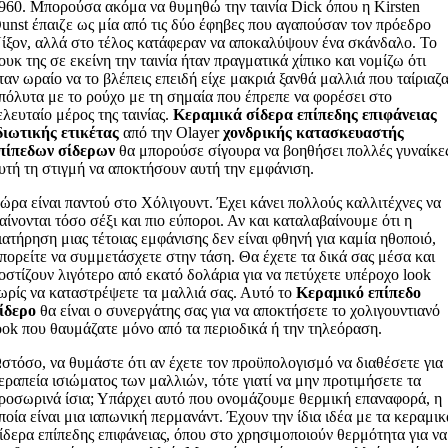
960. Μπορούσα ακόμα να θυμηθώ την ταινία Dick όπου η Kirsten
unst έπαιζε ως μία από τις δύο έφηβες που αγαπούσαν τον πρόεδρο
ίξον, αλλά στο τέλος κατάφεραν να αποκαλύψουν ένα σκάνδαλο. Το
ουκ της σε εκείνη την ταινία ήταν πραγματικά χίπικο και νομίζω ότι
ταν ωραίο να το βλέπεις επειδή είχε μακριά ξανθά μαλλιά που ταίριαζ
πόλυτα με το ρούχο με τη σημαία που έπρεπε να φορέσει στο
ελευταίο μέρος της ταινίας.
Κεραμικά σίδερα επίπεδης επιφάνειας
διωτικής ετικέτας
από την Olayer
χονδρικής κατασκευαστής
πίπεδων σίδερων
θα μπορούσε σίγουρα να βοηθήσει πολλές γυναίκε
υτή τη στιγμή να αποκτήσουν αυτή την εμφάνιση.
ώρα είναι παντού στο Χόλιγουντ. Έχει κάνει πολλούς καλλιτέχνες να
αίνονται τόσο σέξι και πιο εύποροι. Αν και καταλαβαίνουμε ότι η
ιατήρηση μιας τέτοιας εμφάνισης δεν είναι φθηνή για καμία ηθοποιό,
πορείτε να συμμετάσχετε στην τάση. Θα έχετε τα δικά σας μέσα και
οστίζουν λιγότερο από εκατό δολάρια για να πετύχετε υπέροχο look
ωρίς να καταστρέψετε τα μαλλιά σας. Αυτό το
Κεραμικό επίπεδο
ίδερο
θα είναι ο συνεργάτης σας για να αποκτήσετε το χολιγουντιανό
ook που θαυμάζατε μόνο από τα περιοδικά ή την τηλεόραση.
στόσο, να θυμάστε ότι αν έχετε τον προϋπολογισμό να διαθέσετε για
εραπεία ισιώματος των μαλλιών, τότε γιατί να μην προτιμήσετε τα
ροσωρινά ίσια; Υπάρχει αυτό που ονομάζουμε θερμική επαναφορά, η
ποία είναι μια ιαπωνική περμανάντ. Έχουν την ίδια ιδέα με τα κεραμικ
ίδερα επίπεδης επιφάνειας, όπου στο χρησιμοποιούν θερμότητα για να