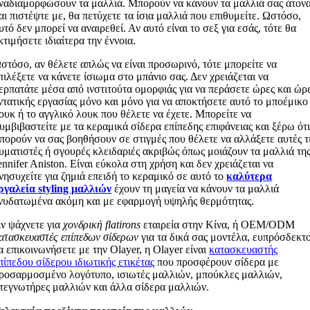
ναδιαμορφώσουν τα μαλλιά. Μπορούν να κάνουν τα μαλλιά σας άτον
αι πιστέψτε με, θα πετύχετε τα ίσια μαλλιά που επιθυμείτε. Ωστόσο,
υτό δεν μπορεί να αναιρεθεί. Αν αυτό είναι το σεξ για εσάς, τότε θα
κτιμήσετε ιδιαίτερα την έννοια.
στόσο, αν θέλετε απλώς να είναι προσωρινό, τότε μπορείτε να
πιλέξετε να κάνετε ίσιωμα στο μπάνιο σας. Δεν χρειάζεται να
ερπατάτε μέσα από ινστιτούτα ομορφιάς για να περάσετε ώρες και ώρ
ντατικής εργασίας μόνο και μόνο για να αποκτήσετε αυτό το μποέμικο
ουκ ή το αγγλικό λουκ που θέλετε να έχετε. Μπορείτε να
υμβιβαστείτε με τα κεραμικά σίδερα επίπεδης επιφάνειας και ξέρω ότ
πορούν να σας βοηθήσουν σε στιγμές που θέλετε να αλλάξετε αυτές τ
υματιστές ή σγουρές κλειδαριές ακριβώς όπως μοιάζουν τα μαλλιά τη
ennifer Aniston. Είναι εύκολα στη χρήση και δεν χρειάζεται να
νησυχείτε για ζημιά επειδή το κεραμικό σε αυτό το
καλύτερα
ργαλεία styling μαλλιών
έχουν τη μαγεία να κάνουν τα μαλλιά
νυδατωμένα ακόμη και με εφαρμογή υψηλής θερμότητας.
ν ψάχνετε για
χονδρική flatirons
εταιρεία στην Κίνα, ή OEM/ODM
ατασκευαστές επίπεδων σίδερων
για τα δικά σας μοντέλα, ευπρόσδεκτο
α επικοινωνήσετε με την Olayer, η Olayer είναι
κατασκευαστής
πίπεδου σίδερου ιδιωτικής ετικέτας
που προσφέρουν σίδερα με
ροσαρμοσμένο λογότυπο, ισιωτές μαλλιών, μπούκλες μαλλιών,
τεγνωτήρες μαλλιών και άλλα σίδερα μαλλιών.