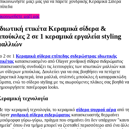
πικοινωνήστε μαζί μας για να πάρετε χονδρικής Κεραμικά Σίδερα
πίπεδα
ικοινωνήστε μαζί μας
Ιδιωτική ετικέτα Κεραμικά σίδερα &
μπούκλες 2 σε 1 κεραμικά εργαλεία styling
μαλλιών
ο 2 σε 1
Κεραμικά σίδερα επίπεδης σιδερώστρας ιδιωτικής
τικέτας
κατασκευασμένο από Olayer
χονδρική
σίδερα σιδερώματος
ατασκευαστής συνδυάζει τις λειτουργίες των ισιωτικών μαλλιών και
ων σίδερων μπούκλας. Δουλεύει για να σας βοηθήσει να πετύχετε
ξαιρετικά λαμπερά, ίσια μαλλιά, στιλπνές μπούκλες ή καταρρακτώδη
ύματα, ενώ το σίδερο styling με τις αιωρούμενες πλάκες σας βοηθά ν
ημιουργήσετε πανέμορφα looks.
εραμική τεχνολογία
ε την κεραμική τεχνολογία, το κεραμικό
σίδερο ψυχρού αέρα
από τ
layer
χονδρική
σίδερα σιδερώματος
κατασκευαστής θερμαίνει
μοιόμορφα γύρω-γύρω, πράγμα που σημαίνει ότι δεν υπάρχουν "καυτ
ημεία" όπου ένα τμήμα μπορεί να ζεσταθεί περισσότερο από ένα άλλ