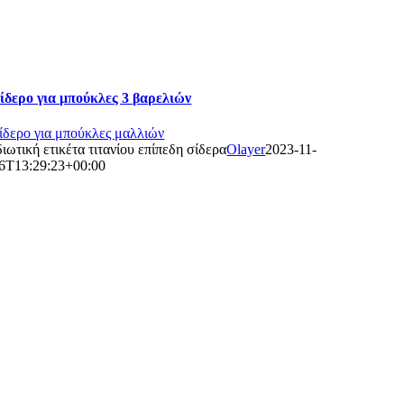
ίδερο για μπούκλες 3 βαρελιών
ίδερο για μπούκλες μαλλιών
διωτική ετικέτα τιτανίου επίπεδη σίδερα
Olayer
2023-11-
6T13:29:23+00:00