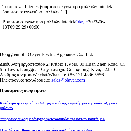
Τι σημαίνει Intertek βούρτσα στεγνωτήρα μαλλιών Intertek
βούρτσα στεγνωτήρα μαλλιών [...]
Βούρτσα στεγνωτήρα μαλλιών Intertek
Olayer
2023-06-
13T09:29:29+00:00
Dongguan Shi Olayer Electric Appliance Co., Ltd.
Διεύθυνση εργοστασίου 2: Κτίριο 1, αριθ. 30 Huan Zhen Road, Qi
Shi Town, Dongguan City, επαρχία Guangdong, Κίνα, 523516
Αριθμός κινητού/Weichat/Whatsup: +86 131 4886 5556
Ηλεκτρονικό ταχυδρομείο:
sales@olayer.com
Πρόσφατες αναρτήσεις
Καλύτερο ηλεκτρικό μασάζ τριχωτού της κεφαλής για την ανάπτυξη των
μαλλιών
Υπηρεσίες συναρμολόγησης ηλεκτρονικών προϊόντων κοντά μου
11 καλύτερες βούρτσες στεγνωτήρα μαλλιών στον κόσμο