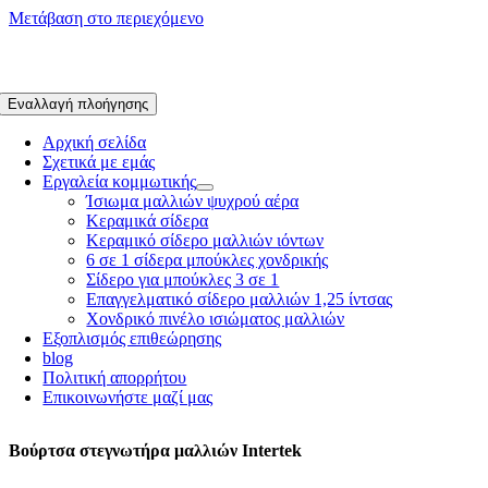
Μετάβαση στο περιεχόμενο
Εναλλαγή πλοήγησης
Αρχική σελίδα
Σχετικά με εμάς
Εργαλεία κομμωτικής
Ίσιωμα μαλλιών ψυχρού αέρα
Κεραμικά σίδερα
Κεραμικό σίδερο μαλλιών ιόντων
6 σε 1 σίδερα μπούκλες χονδρικής
Σίδερο για μπούκλες 3 σε 1
Επαγγελματικό σίδερο μαλλιών 1,25 ίντσας
Χονδρικό πινέλο ισιώματος μαλλιών
Εξοπλισμός επιθεώρησης
blog
Πολιτική απορρήτου
Επικοινωνήστε μαζί μας
Βούρτσα στεγνωτήρα μαλλιών Intertek