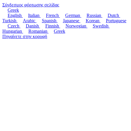
Σύνδεσμος φόρτωσης σελίδας
Greek
English
Italian
French
German
Russian
Dutch
Turkish
Arabic
Spanish
Japanese
Korean
Portuguese
Czech
Danish
Finnish
Norwegian
Swedish
Hungarian
Romanian
Greek
Πηγαίνετε στην κορυφή