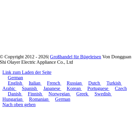
© Copyright 2012 - 2026|
Großhandel für Bügeleisen
Von Dongguan
Shi Olayer Electric Appliance Co., Ltd
Link zum Laden der Seite
German
English
Italian
French
Russian
Dutch
Turkish
Arabic
Spanish
Japanese
Korean
Portuguese
Czech
Danish
Finnish
Norwegian
Greek
Swedish
Hungarian
Romanian
German
Nach oben gehen