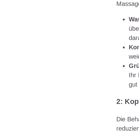
Massage
Was
übe
dar
Kon
wei
Grü
Ihr
gut 
2: Ko
Die Beh
reduzie