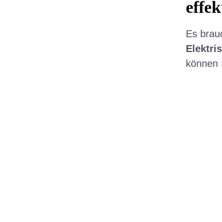
effek
Es brau
Elektr
können 