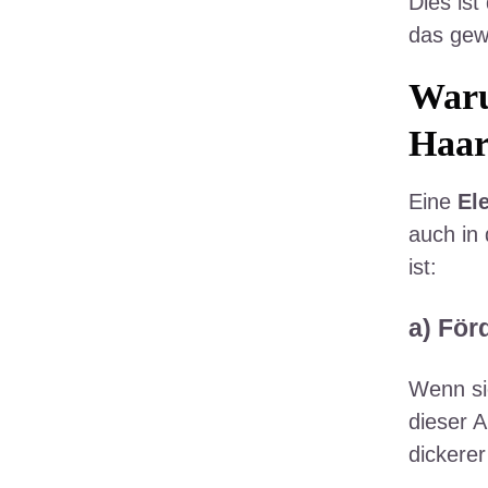
Dies ist
das gewi
Waru
Haar
Eine
El
auch in
ist:
a) För
Wenn sie
dieser A
dickere