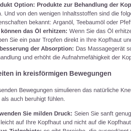
dukt Option:
Produkte zur Behandlung der Ko
n. Und von den wenigen Inhaltsstoffen sind die fol
enschaften bekannt: Arganöl, Teebaumöl oder Pfef
 können das Öl erhitzen:
Wenn Sie das Öl erhitzen
en Sie ein paar Tropfen direkt in Ihre Kopfhaut und
besserung der Absorption:
Das Massagegerät sor
andlung und erhöht die Aufnahmefähigkeit der Kop
eiten in kreisförmigen Bewegungen
isenden Bewegungen simulieren das natürliche Knet
t als auch beruhigt fühlen.
wenden Sie milden Druck:
Seien Sie sanft genug
 leicht auf Ihre Kopfhaut und nicht auf die Kopfhaut
us Zielgebiete:
es gibt Bereiche, die ausgedünnt 