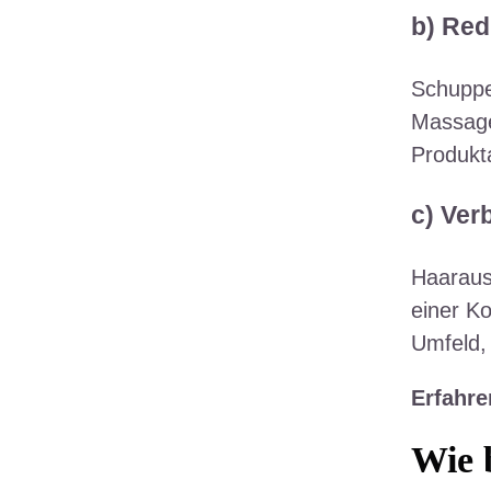
b) Red
Schuppen
Massage
Produkt
c) Ver
Haarausf
einer K
Umfeld,
Erfahre
Wie 