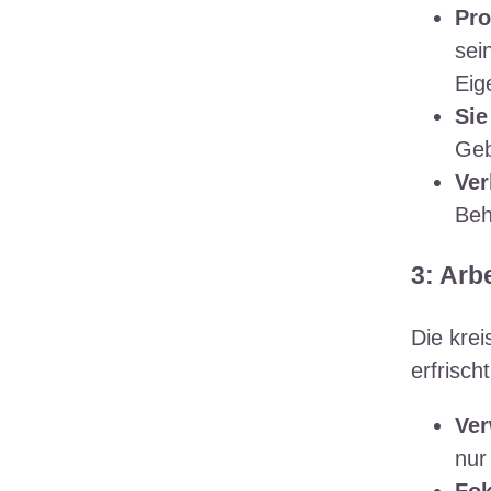
Pro
sei
Eig
Sie
Geb
Ver
Beh
3: Arb
Die kre
erfrisch
Ver
nur
Fok