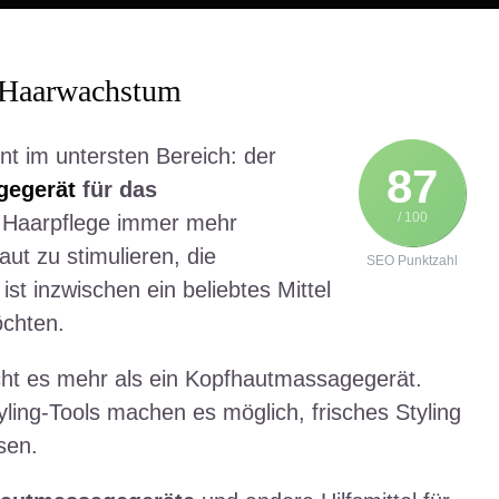
r Haarwachstum
t im untersten Bereich: der
87
gegerät
für das
/ 100
n Haarpflege immer mehr
ut zu stimulieren, die
SEO Punktzahl
ist inzwischen ein beliebtes Mittel
öchten.
cht es mehr als ein Kopfhautmassagegerät.
ling-Tools machen es möglich, frisches Styling
ssen.