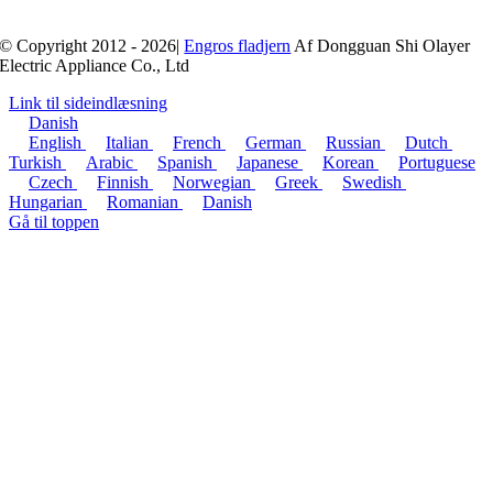
© Copyright 2012 - 2026|
Engros fladjern
Af Dongguan Shi Olayer
Electric Appliance Co., Ltd
Link til sideindlæsning
Danish
English
Italian
French
German
Russian
Dutch
Turkish
Arabic
Spanish
Japanese
Korean
Portuguese
Czech
Finnish
Norwegian
Greek
Swedish
Hungarian
Romanian
Danish
Gå til toppen