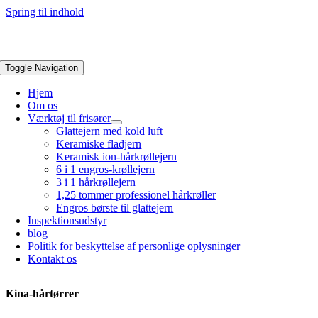
Spring til indhold
Toggle Navigation
Hjem
Om os
Værktøj til frisører
Glattejern med kold luft
Keramiske fladjern
Keramisk ion-hårkrøllejern
6 i 1 engros-krøllejern
3 i 1 hårkrøllejern
1,25 tommer professionel hårkrøller
Engros børste til glattejern
Inspektionsudstyr
blog
Politik for beskyttelse af personlige oplysninger
Kontakt os
Kina-hårtørrer