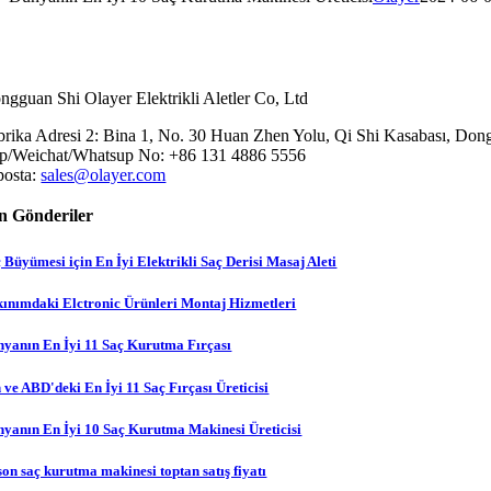
ngguan Shi Olayer Elektrikli Aletler Co, Ltd
brika Adresi 2: Bina 1, No. 30 Huan Zhen Yolu, Qi Shi Kasabası, Don
p/Weichat/Whatsup No: +86 131 4886 5556
posta:
sales@olayer.com
n Gönderiler
 Büyümesi için En İyi Elektrikli Saç Derisi Masaj Aleti
ınımdaki Elctronic Ürünleri Montaj Hizmetleri
yanın En İyi 11 Saç Kurutma Fırçası
 ve ABD'deki En İyi 11 Saç Fırçası Üreticisi
yanın En İyi 10 Saç Kurutma Makinesi Üreticisi
on saç kurutma makinesi toptan satış fiyatı