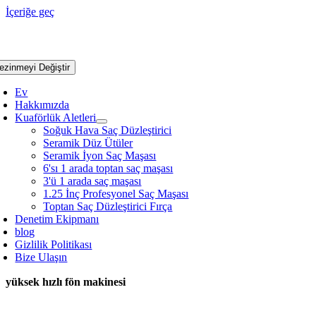
İçeriğe geç
ezinmeyi Değiştir
Ev
Hakkımızda
Kuaförlük Aletleri
Soğuk Hava Saç Düzleştirici
Seramik Düz Ütüler
Seramik İyon Saç Maşası
6'sı 1 arada toptan saç maşası
3'ü 1 arada saç maşası
1.25 İnç Profesyonel Saç Maşası
Toptan Saç Düzleştirici Fırça
Denetim Ekipmanı
blog
Gizlilik Politikası
Bize Ulaşın
yüksek hızlı fön makinesi