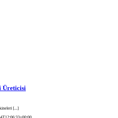
Üreticisi
eleri [...]
04T12:06:33+00:00