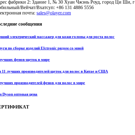
рес фабрики 2: Здание 1, № 30 Хуан Чжэнь Роуд, город Ци Ши, 
бильный/Вейчат/Вхатсуп: +86 131 4886 5556
ектронная почта:
sales@olayer.com
следние сообщения
чший электрический массажер для кожи головы для роста волос
уги по сборке изделий Elctronic рядом со мной
 лучших фенов-щеток в мире
п 11 лучших производителей щеток для волос в Китае и США
 лучших производителей фенов для волос в мире
н Dyson оптовая цена
ЕРТИФИКАТ