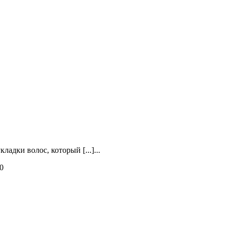
адки волос, который [...]...
0