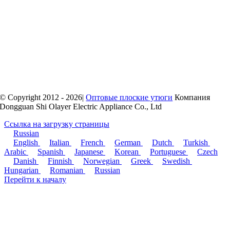
© Copyright 2012 - 2026|
Оптовые плоские утюги
Компания
Dongguan Shi Olayer Electric Appliance Co., Ltd
Ссылка на загрузку страницы
Russian
English
Italian
French
German
Dutch
Turkish
Arabic
Spanish
Japanese
Korean
Portuguese
Czech
Danish
Finnish
Norwegian
Greek
Swedish
Hungarian
Romanian
Russian
Перейти к началу