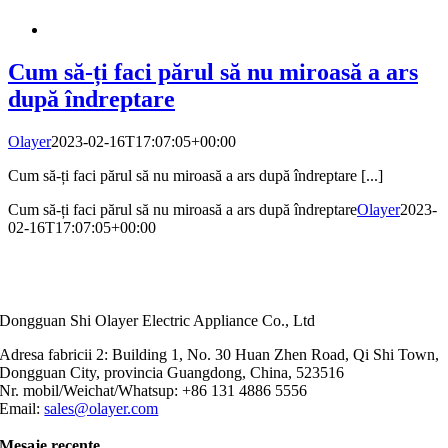
Cum să-ți faci părul să nu miroasă a ars
după îndreptare
Olayer
2023-02-16T17:07:05+00:00
Cum să-ți faci părul să nu miroasă a ars după îndreptare [...]
Cum să-ți faci părul să nu miroasă a ars după îndreptare
Olayer
2023-
02-16T17:07:05+00:00
Dongguan Shi Olayer Electric Appliance Co., Ltd
Adresa fabricii 2: Building 1, No. 30 Huan Zhen Road, Qi Shi Town,
Dongguan City, provincia Guangdong, China, 523516
Nr. mobil/Weichat/Whatsup: +86 131 4886 5556
Email:
sales@olayer.com
Mesaje recente