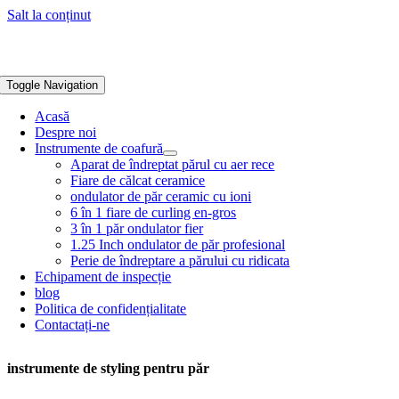
Salt la conținut
Toggle Navigation
Acasă
Despre noi
Instrumente de coafură
Aparat de îndreptat părul cu aer rece
Fiare de călcat ceramice
ondulator de păr ceramic cu ioni
6 în 1 fiare de curling en-gros
3 în 1 păr ondulator fier
1.25 Inch ondulator de păr profesional
Perie de îndreptare a părului cu ridicata
Echipament de inspecție
blog
Politica de confidențialitate
Contactați-ne
instrumente de styling pentru păr