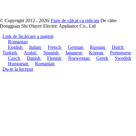
© Copyright 2012 - 2026|
Fiare de călcat cu ridicata
De către
Dongguan Shi Olayer Electric Appliance Co., Ltd
Link de încărcare a paginii
Romanian
English
Italian
French
German
Russian
Dutch
Turkish
Arabic
Spanish
Japanese
Korean
Portuguese
Czech
Danish
Finnish
Norwegian
Greek
Swedish
Hungarian
Romanian
Du-te la început