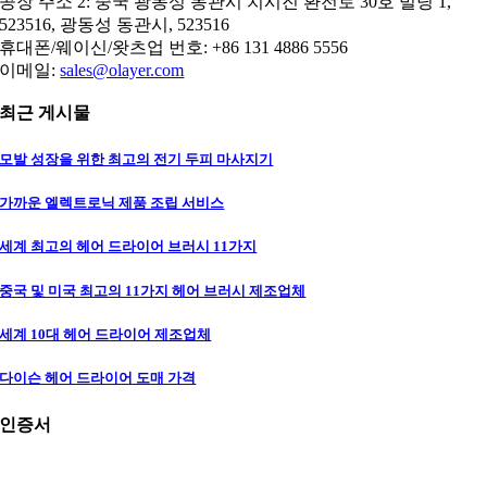
공장 주소 2: 중국 광동성 동관시 치시진 환전로 30호 빌딩 1,
523516, 광동성 동관시, 523516
휴대폰/웨이신/왓츠업 번호: +86 131 4886 5556
이메일:
sales@olayer.com
최근 게시물
모발 성장을 위한 최고의 전기 두피 마사지기
가까운 엘렉트로닉 제품 조립 서비스
세계 최고의 헤어 드라이어 브러시 11가지
중국 및 미국 최고의 11가지 헤어 브러시 제조업체
세계 10대 헤어 드라이어 제조업체
다이슨 헤어 드라이어 도매 가격
인증서