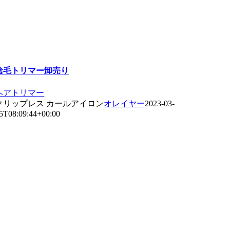
陰毛トリマー卸売り
ヘアトリマー
クリップレス カールアイロン
オレイヤー
2023-03-
5T08:09:44+00:00