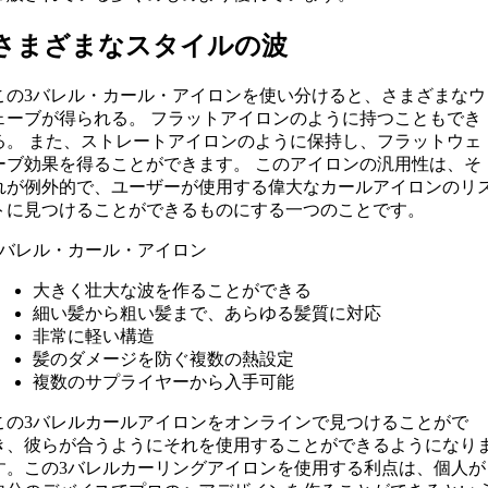
さまざまなスタイルの波
この3バレル・カール・アイロンを使い分けると、さまざまなウ
ェーブが得られる。 フラットアイロンのように持つこともでき
る。 また、ストレートアイロンのように保持し、フラットウェ
ーブ効果を得ることができます。 このアイロンの汎用性は、そ
れが例外的で、ユーザーが使用する偉大なカールアイロンのリ
トに見つけることができるものにする一つのことです。
3バレル・カール・アイロン
大きく壮大な波を作ることができる
細い髪から粗い髪まで、あらゆる髪質に対応
非常に軽い構造
髪のダメージを防ぐ複数の熱設定
複数のサプライヤーから入手可能
この3バレルカールアイロンをオンラインで見つけることがで
き、彼らが合うようにそれを使用することができるようになり
す。この3バレルカーリングアイロンを使用する利点は、個人が