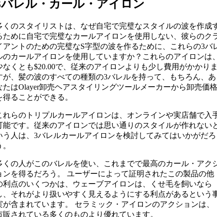
3バレル・カール・アイロン
多くのスタイリストは、なぜ自宅で完璧なスタイルの波を作成
るために自宅で完璧なカールアイロンを使用しない、彼らのク
イアントのための完璧なS字型の波を作るために、これらの3バ
ルのカールアイロンを使用していますか？これらのアイロンは
少なくとも$20.00で、従来のアイロンよりも少し費用がかかり
すが、髪の波のすべての種類の3バレルを持って、もちろん、あ
なたはOlayer卸売ヘアスタイリングツールメーカーから卸売価
を得ることができる。
これらのトリプルカールアイロンは、オンラインや実店舗で入
可能です。従来のアイロンでは思い通りのスタイルが作れない
いう人は、3バレルカールアイロンを検討してみてはいかがだろ
う。
多くの人がこのバレルを使い、これまでで最高のカール・アク
ョンを得るだろう。 ユーザーによって証明されたこの製品の他
の利点のいくつかは、ウェーブアイロンは、くせ毛を飼いなら
し、それがより扱いやすく見えるようにする利点があるという
実が含まれています。 セラミック・アイロンのアクションは、
市販されている多くのものより優れています。