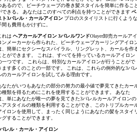
つあるので、ビーチウェーブの巻き髪スタイルを簡単に作るこ
ができる。 あなたはこのすべての利点を持つことができます
ベ
スト3バレル・カールアイロン
プロのスタイリストに行くよう
手間も費用もかけずに。
これは
ヘアカールアイロン 3バレルワンド
Olayer卸売カールア
ロンメーカーから作られた、ビーチウェーブカーリングアイロ
は、簡単にセクシーなスパイラル、リングレット、カールを作
ことができます。 これは、すべてを持っているカールアイロン
の一つです。 これらは、特別なカールアイロンが行うことがで
きます多くのことの一部です。 これは、これらの例外的な3バ
ルのカールアイロンを試してみる理由です。
あなたがいつもあなたの部分の努力の最小値で夢見てきたカー
の種類を得るためにこれを使用することができます。 あなた
は、単にあなたが唯一の夢を見てきた3バレルカールアイロンの
ヘアスタイルの種類を利用することができ、このトリプルカー
アイロンを使用して、まったく同じようにあなたの髪をスタイ
ングすることができます。
3バレル・カール・アイロン