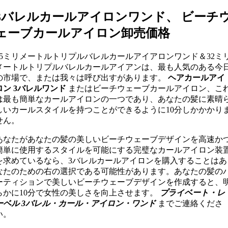
3バレルカールアイロンワンド、
ビーチ
ェーブカールアイロン卸売価格
25ミリメートルトリプルバレルカールアイアロンワンド＆32ミ
メートルトリプルバレルカールアイアンは、最も人気のある今
の市場で、または我々は呼び出すがあります。
ヘアカールアイ
ロン 3バレルワンド
またはビーチウェーブカールアイロン、こ
は最も簡単なカールアイロンの一つであり、あなたの髪に素晴
しいカールスタイルを持つことができるように10分しかかかり
せん。
あなたがあなたの髪の美しいビーチウェーブデザインを高速か
簡単に使用するスタイルを可能にする完璧なカールアイロン装
を求めているなら、3バレルカールアイロンを購入することはあ
なたのための右の選択である可能性があります。あなたの髪の
ーティションで美しいビーチウェーブデザインを作成すると、
らかに10分で女性の美しさを向上させます。
プライベート・レ
ーベル 3バレル・カール・アイロン・ワンド
までご連絡くださ
い。