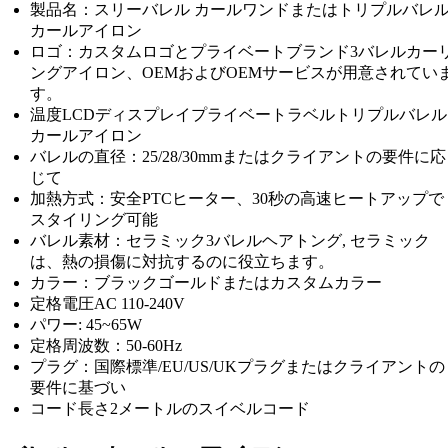
製品名：スリーバレル カールワンドまたはトリプルバレ
カールアイロン
ロゴ：カスタムロゴとプライベートブランド3バレルカー
ングアイロン、OEMおよびOEMサービスが用意されてい
す。
温度LCDディスプレイプライベートラベルトリプルバレル
カールアイロン
バレルの直径：25/28/30mmまたはクライアントの要件に応
じて
加熱方式：安全PTCヒーター、30秒の高速ヒートアップで
スタイリング可能
バレル素材：セラミック3バレルヘアトング, セラミック
は、熱の損傷に対抗するのに役立ちます。
カラー：ブラックゴールドまたはカスタムカラー
定格電圧AC 110-240V
パワー: 45~65W
定格周波数：50-60Hz
プラグ：国際標準/EU/US/UKプラグまたはクライアントの
要件に基づい
コード長さ2メートルのスイベルコード