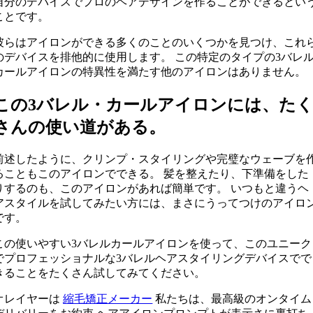
自分のデバイスでプロのヘアデザインを作ることができるとい
ことです。
彼らはアイロンができる多くのことのいくつかを見つけ、これ
のデバイスを排他的に使用します。 この特定のタイプの3バレ
カールアイロンの特異性を満たす他のアイロンはありません。
この3バレル・カールアイロンには、た
さんの使い道がある。
前述したように、クリンプ・スタイリングや完璧なウェーブを
ることもこのアイロンでできる。 髪を整えたり、下準備をした
りするのも、このアイロンがあれば簡単です。 いつもと違うヘ
アスタイルを試してみたい方には、まさにうってつけのアイロ
です。
この使いやすい3バレルカールアイロンを使って、このユニーク
でプロフェッショナルな3バレルヘアスタイリングデバイスでで
きることをたくさん試してみてください。
オレイヤーは
縮毛矯正メーカー
私たちは、最高級のオンタイム