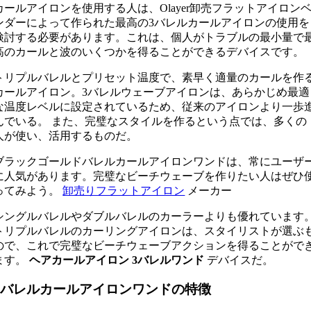
カールアイロンを使用する人は、Olayer卸売フラットアイロン
ンダーによって作られた最高の3バレルカールアイロンの使用を
検討する必要があります。これは、個人がトラブルの最小量で
高のカールと波のいくつかを得ることができるデバイスです。
トリプルバレルとプリセット温度で、素早く適量のカールを作
カールアイロン。3バレルウェーブアイロンは、あらかじめ最適
な温度レベルに設定されているため、従来のアイロンより一歩
んでいる。 また、完璧なスタイルを作るという点では、多くの
人が使い、活用するものだ。
ブラックゴールドバレルカールアイロンワンドは、常にユーザ
に人気があります。完璧なビーチウェーブを作りたい人はぜひ
ってみよう。
卸売りフラットアイロン
メーカー
シングルバレルやダブルバレルのカーラーよりも優れています
トリプルバレルのカーリングアイロンは、スタイリストが選ぶ
ので、これで完璧なビーチウェーブアクションを得ることがで
ます。
ヘアカールアイロン 3バレルワンド
デバイスだ。
3バレルカールアイロンワンドの特徴