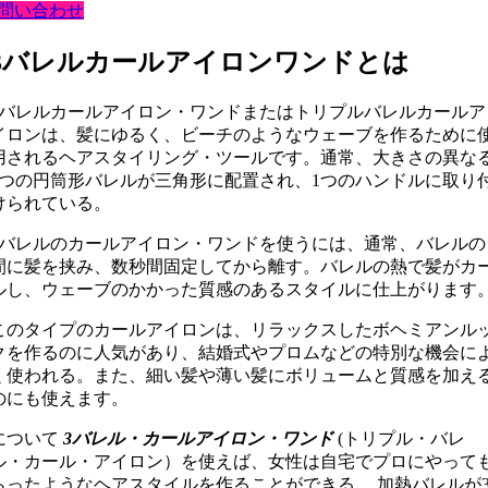
問い合わせ
3バレルカールアイロンワンドとは
3バレルカールアイロン・ワンドまたはトリプルバレルカールア
イロンは、髪にゆるく、ビーチのようなウェーブを作るために
用されるヘアスタイリング・ツールです。通常、大きさの異な
3つの円筒形バレルが三角形に配置され、1つのハンドルに取り
けられている。
3バレルのカールアイロン・ワンドを使うには、通常、バレルの
間に髪を挟み、数秒間固定してから離す。バレルの熱で髪がカ
ルし、ウェーブのかかった質感のあるスタイルに仕上がります
このタイプのカールアイロンは、リラックスしたボヘミアンル
クを作るのに人気があり、結婚式やプロムなどの特別な機会に
く使われる。また、細い髪や薄い髪にボリュームと質感を加え
のにも使えます。
について
3バレル・カールアイロン・ワンド
(トリプル・バレ
ル・カール・アイロン）を使えば、女性は自宅でプロにやって
らったようなヘアスタイルを作ることができる。 加熱バレルが