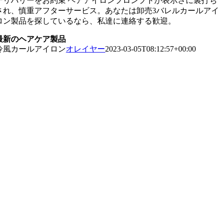
デリバリーをお約束 ヘアアイロンプロンプトが表示さに裏打ち
され、慎重アフターサービス。あなたは卸売3バレルカールアイ
ロン製品を探しているなら、私達に連絡する歓迎。
最新のヘアケア製品
冷風カールアイロン
オレイヤー
2023-03-05T08:12:57+00:00