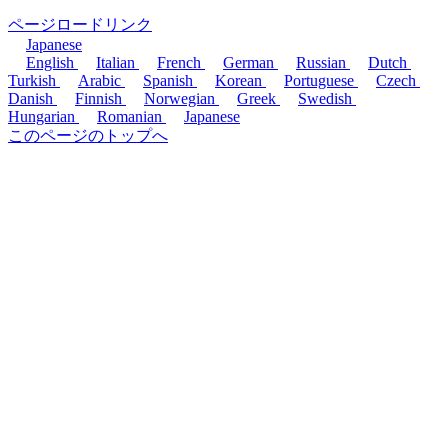
ページロードリンク
Japanese
English
Italian
French
German
Russian
Dutch
Turkish
Arabic
Spanish
Korean
Portuguese
Czech
Danish
Finnish
Norwegian
Greek
Swedish
Hungarian
Romanian
Japanese
このページのトップへ