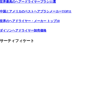
世界最高のヘアードライヤーブラシ11選
中国とアメリカのベストヘアブラシメーカーTOP11
世界のヘアドライヤー・メーカー トップ10
ダイソンヘアドライヤー卸売価格
サーティフィケート