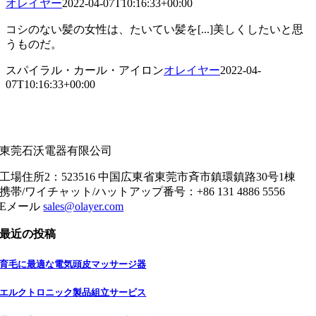
オレイヤー
2022-04-07T10:16:33+00:00
コシのない髪の女性は、たいてい髪を[...]美しくしたいと思
うものだ。
スパイラル・カール・アイロン
オレイヤー
2022-04-
07T10:16:33+00:00
東莞石沃電器有限公司
工場住所2：523516 中国広東省東莞市斉市鎮環鎮路30号1棟
携帯/ワイチャット/ハットアップ番号：+86 131 4886 5556
Eメール
sales@olayer.com
最近の投稿
育毛に最適な電気頭皮マッサージ器
エルクトロニック製品組立サービス