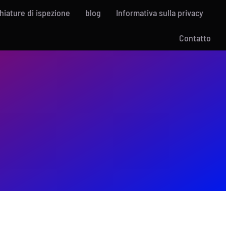
iature di ispezione
blog
Informativa sulla privacy
Contatto