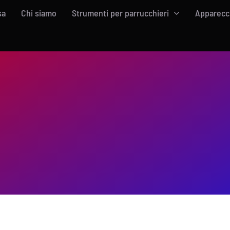
sa
Chi siamo
Strumenti per parrucchieri
Apparecch