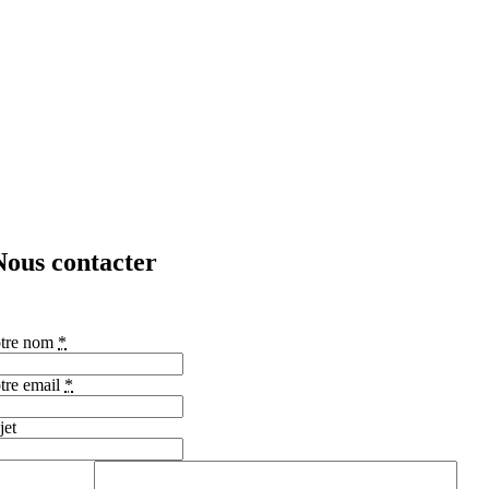
Nous contacter
Obtenir Hair styling tools wholesale price.
tre nom
*
tre email
*
jet