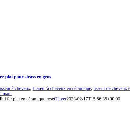
er plat pour strass en gros
isseur à cheveux
,
Lisseur à cheveux en céramique
,
lisseur de cheveux 
iamant
ini fer plat en céramique rose
Olayer
2023-02-17T15:56:35+00:00