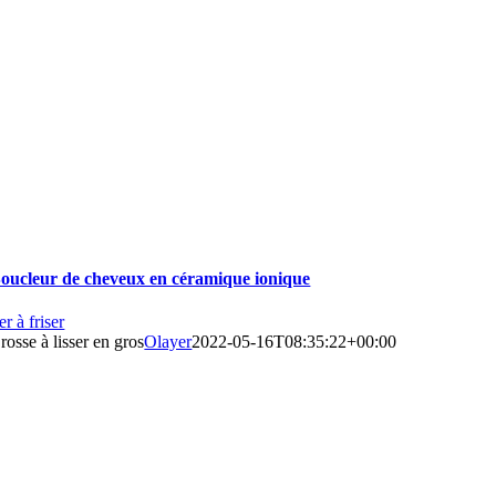
oucleur de cheveux en céramique ionique
er à friser
rosse à lisser en gros
Olayer
2022-05-16T08:35:22+00:00