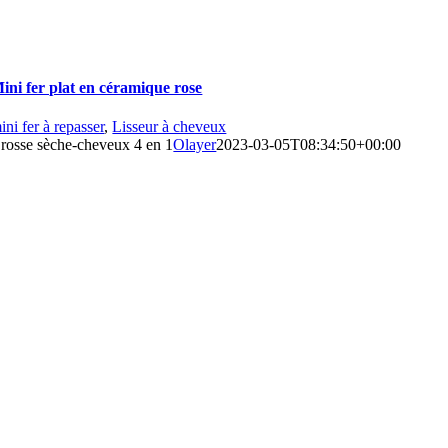
ini fer plat en céramique rose
ini fer à repasser
,
Lisseur à cheveux
rosse sèche-cheveux 4 en 1
Olayer
2023-03-05T08:34:50+00:00