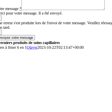
tre message
*
rci pour votre message. Il a été envoyé.
e erreur s'est produite lors de l'envoi de votre message. Veuillez réessa
us tard.
nvoyez votre message
erniers produits de soins capillaires
ers à friser 6 en 1
Olayer
2023-10-22T02:13:47+00:00