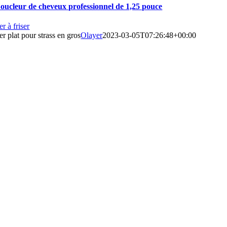
oucleur de cheveux professionnel de 1,25 pouce
er à friser
er plat pour strass en gros
Olayer
2023-03-05T07:26:48+00:00