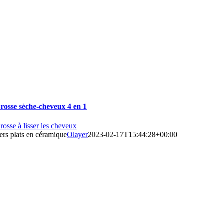
rosse sèche-cheveux 4 en 1
rosse à lisser les cheveux
ers plats en céramique
Olayer
2023-02-17T15:44:28+00:00