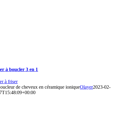
er à boucler 3 en 1
er à friser
oucleur de cheveux en céramique ionique
Olayer
2023-02-
7T15:48:09+00:00