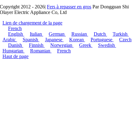
Copyright 2012 - 2026|
Fers à repasser en gros
Par Dongguan Shi
Olayer Electric Appliance Co, Ltd
Lien de chargement de la page
French
English
Italian
German
Russian
Dutch
Turkish
Arabic
Spanish
Japanese
Korean
Portuguese
Czech
Danish
Finnish
Norwegian
Greek
Swedish
Hungarian
Romanian
French
Haut de page