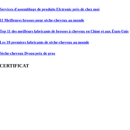
Services d'assemblage de produits Elctronic près de chez moi
11 Meilleures brosses pour sèche-cheveux au monde
Top 11 des meilleurs fabricants de brosses à cheveux en Chine et aux États-Unis
Les 10 premiers fabricants de sèche-cheveux au monde
Sèche-cheveux Dyson prix de gros
CERTIFICAT