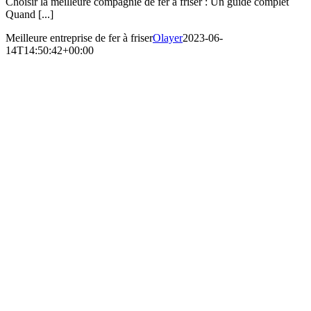
Choisir la meilleure compagnie de fer à friser : Un guide complet
Quand [...]
Meilleure entreprise de fer à friser
Olayer
2023-06-
14T14:50:42+00:00