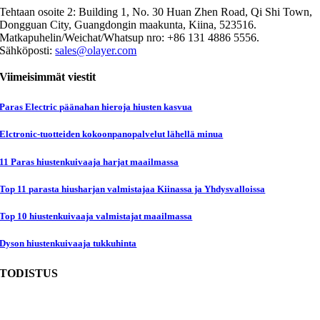
Tehtaan osoite 2: Building 1, No. 30 Huan Zhen Road, Qi Shi Town,
Dongguan City, Guangdongin maakunta, Kiina, 523516.
Matkapuhelin/Weichat/Whatsup nro: +86 131 4886 5556.
Sähköposti:
sales@olayer.com
Viimeisimmät viestit
Paras Electric päänahan hieroja hiusten kasvua
Elctronic-tuotteiden kokoonpanopalvelut lähellä minua
11 Paras hiustenkuivaaja harjat maailmassa
Top 11 parasta hiusharjan valmistajaa Kiinassa ja Yhdysvalloissa
Top 10 hiustenkuivaaja valmistajat maailmassa
Dyson hiustenkuivaaja tukkuhinta
TODISTUS