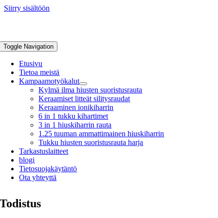
Siirry sisältöön
Toggle Navigation
Etusivu
Tietoa meistä
Kampaamotyökalut
Kylmä ilma hiusten suoristusrauta
Keraamiset litteät silitysraudat
Keraaminen ionikiharrin
6 in 1 tukku kihartimet
3 in 1 hiuskiharrin rauta
1.25 tuuman ammattimainen hiuskiharrin
Tukku hiusten suoristusrauta harja
Tarkastuslaitteet
blogi
Tietosuojakäytäntö
Ota yhteyttä
Todistus