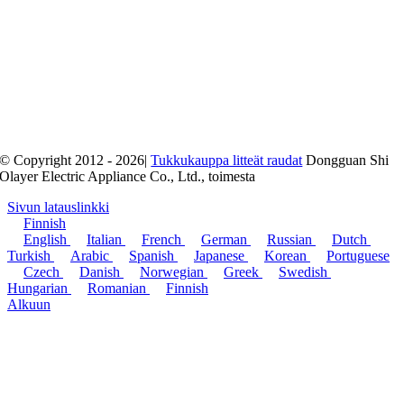
© Copyright 2012 - 2026|
Tukkukauppa litteät raudat
Dongguan Shi
Olayer Electric Appliance Co., Ltd., toimesta
Sivun latauslinkki
Finnish
English
Italian
French
German
Russian
Dutch
Turkish
Arabic
Spanish
Japanese
Korean
Portuguese
Czech
Danish
Norwegian
Greek
Swedish
Hungarian
Romanian
Finnish
Alkuun