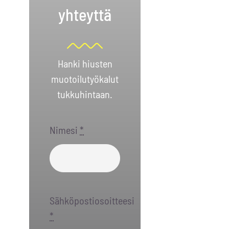
yhteyttä
Hanki hiusten
muotoilutyökalut
tukkuhintaan.
Nimesi
*
Sähköpostiosoitteesi
*