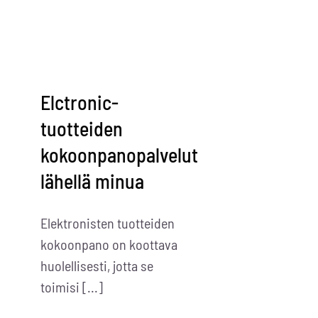
Scalp
Massager
for
Hair
Growth
Elctronic-
tuotteiden
kokoonpanopalvelut
lähellä minua
Elektronisten tuotteiden
kokoonpano on koottava
huolellisesti, jotta se
toimisi [...]