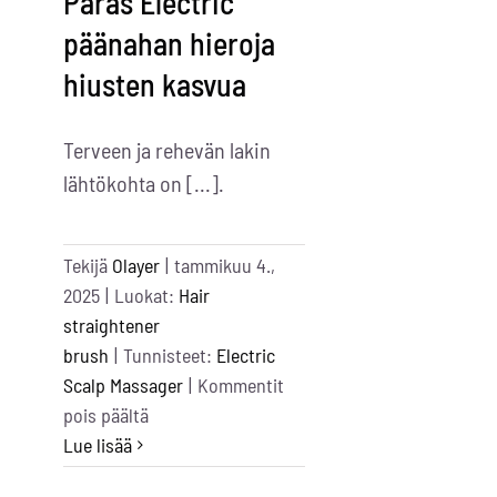
Paras Electric
päänahan hieroja
hiusten kasvua
Terveen ja rehevän lakin
lähtökohta on [...].
Tekijä
Olayer
|
tammikuu 4.,
2025
|
Luokat:
Hair
straightener
brush
|
Tunnisteet:
Electric
Scalp Massager
|
Kommentit
artikkelissa
pois päältä
Best
Lue lisää
Electric