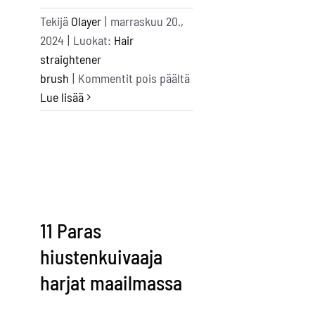
Tekijä
Olayer
|
marraskuu 20.,
2024
|
Luokat:
Hair
straightener
artikkelissa
brush
|
Kommentit pois päältä
Elctronic
Lue lisää
Products
Assembly
Services
Near
Me
11 Paras
hiustenkuivaaja
harjat maailmassa