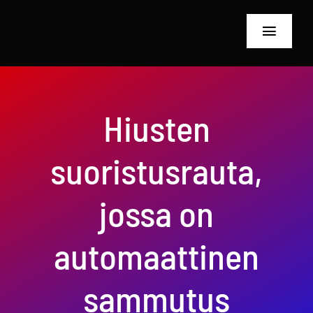
Siirry
sisältöön
Toggle
Navigat
Etusivu
Hiusten
Tietoa meistä
suoristusrauta,
Kampaamotyökal
Tarkastuslaitteet
jossa on
blogi
automaattinen
Tietosuojakäytän
sammutus