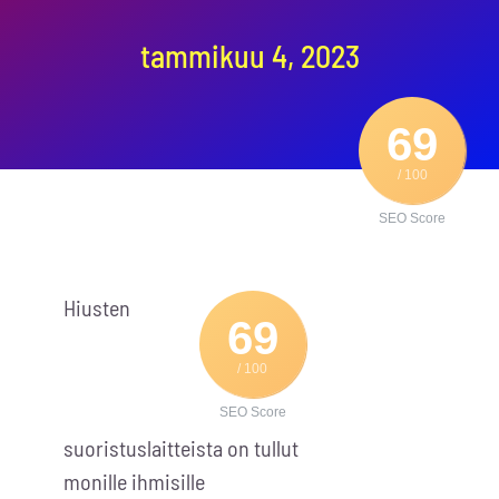
Ota yhteyttä
tammikuu 4, 2023
69
/ 100
SEO Score
Hiusten
69
/ 100
SEO Score
suoristuslaitteista on tullut
monille ihmisille