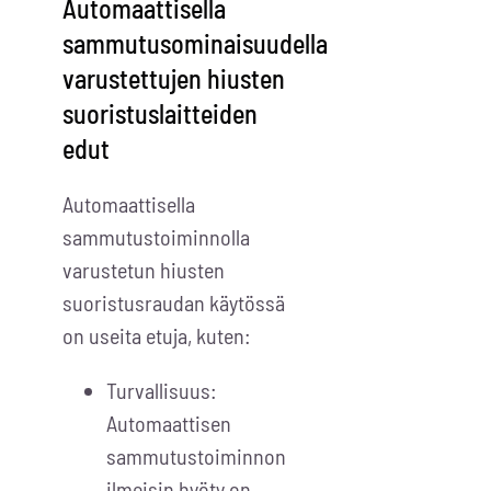
Automaattisella
sammutusominaisuudella
varustettujen hiusten
suoristuslaitteiden
edut
Automaattisella
sammutustoiminnolla
varustetun hiusten
suoristusraudan käytössä
on useita etuja, kuten:
Turvallisuus:
Automaattisen
sammutustoiminnon
ilmeisin hyöty on