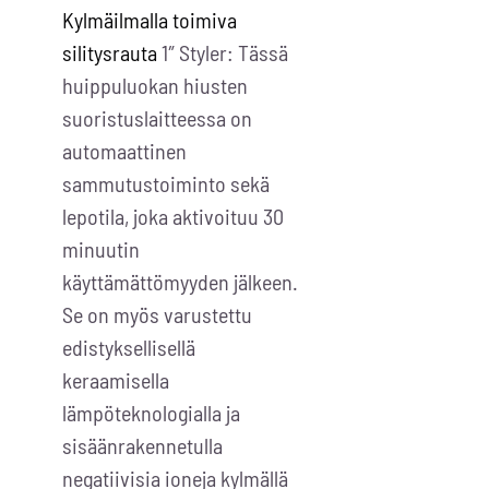
Kylmäilmalla toimiva
silitysrauta
1″ Styler: Tässä
huippuluokan hiusten
suoristuslaitteessa on
automaattinen
sammutustoiminto sekä
lepotila, joka aktivoituu 30
minuutin
käyttämättömyyden jälkeen.
Se on myös varustettu
edistyksellisellä
keraamisella
lämpöteknologialla ja
sisäänrakennetulla
negatiivisia ioneja kylmällä