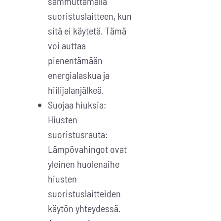
sammuttamalla
suoristuslaitteen, kun
sitä ei käytetä. Tämä
voi auttaa
pienentämään
energialaskua ja
hiilijalanjälkeä.
Suojaa hiuksia:
Hiusten
suoristusrauta:
Lämpövahingot ovat
yleinen huolenaihe
hiusten
suoristuslaitteiden
käytön yhteydessä.