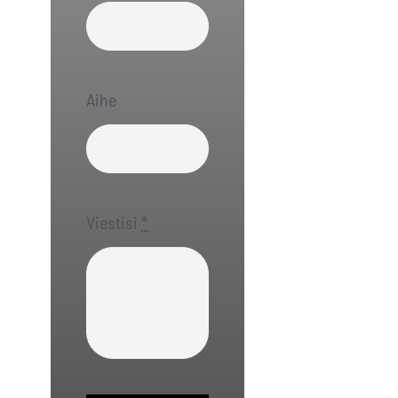
Aihe
Viestisi
*