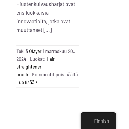
Hiustenkuivausharjat ovat
ensiluokkaisia
innovaatioita, jotka ovat
muuttaneet [...]
Tekijä
Olayer
|
marraskuu 20.,
2024
|
Luokat:
Hair
straightener
artikkelissa
brush
|
Kommentit pois päältä
11
Lue lisää
Best
Hair
Dryer
Brushes
Finnish
In
The