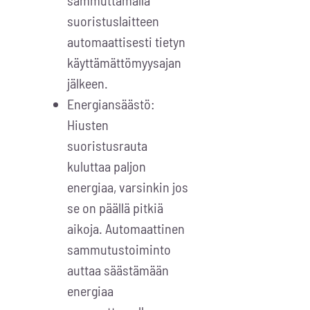
sammuttamalla
suoristuslaitteen
automaattisesti tietyn
käyttämättömyysajan
jälkeen.
Energiansäästö:
Hiusten
suoristusrauta
kuluttaa paljon
energiaa, varsinkin jos
se on päällä pitkiä
aikoja. Automaattinen
sammutustoiminto
auttaa säästämään
energiaa