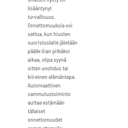
lisääntynyt
turvallisuus.
Onnettomuuksia voi
sattua, kun hiusten
suoristuslaite jätetään
päälle liian pitkäksi
aikaa, olipa syynä
sitten unohdus tai
kiireinen elämäntapa.
Automaattinen
sammutustoiminto
auttaa estämään
tällaiset
onnettomuudet