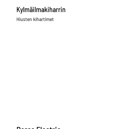
Kylmäilmakiharrin
Kylmä ilma hiust
suoristusrauta
Hiusten kihartimet
Hiusten suoristusraut