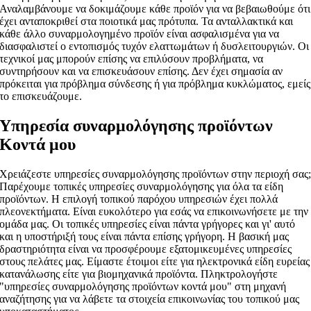
Αναλαμβάνουμε να δοκιμάζουμε κάθε προϊόν για να βεβαιωθούμε ότι
έχει ανταποκριθεί στα ποιοτικά μας πρότυπα. Τα ανταλλακτικά και
κάθε άλλο συναρμολογημένο προϊόν είναι ασφαλισμένα για να
διασφαλιστεί ο εντοπισμός τυχόν ελαττωμάτων ή δυσλειτουργιών. Οι
τεχνικοί μας μπορούν επίσης να επιλύσουν προβλήματα, να
συντηρήσουν και να επισκευάσουν επίσης. Δεν έχει σημασία αν
πρόκειται για πρόβλημα σύνδεσης ή για πρόβλημα κυκλώματος, εμείς
το επισκευάζουμε.
Υπηρεσία συναρμολόγησης προϊόντων
Κοντά μου
Χρειάζεστε υπηρεσίες συναρμολόγησης προϊόντων στην περιοχή σας
Παρέχουμε τοπικές υπηρεσίες συναρμολόγησης για όλα τα είδη
προϊόντων. Η επιλογή τοπικού παρόχου υπηρεσιών έχει πολλά
πλεονεκτήματα. Είναι ευκολότερο για εσάς να επικοινωνήσετε με την
ομάδα μας. Οι τοπικές υπηρεσίες είναι πάντα γρήγορες και γι' αυτό
και η υποστήριξή τους είναι πάντα επίσης γρήγορη. Η βασική μας
δραστηριότητα είναι να προσφέρουμε εξατομικευμένες υπηρεσίες
στους πελάτες μας. Είμαστε έτοιμοι είτε για ηλεκτρονικά είδη ευρείας
κατανάλωσης είτε για βιομηχανικά προϊόντα. Πληκτρολογήστε
"υπηρεσίες συναρμολόγησης προϊόντων κοντά μου" στη μηχανή
αναζήτησης για να λάβετε τα στοιχεία επικοινωνίας του τοπικού μας