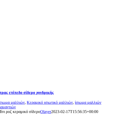
τρας επίπεδο σίδερο χονδρικής
σιωμα μαλλιών
,
Κεραμικό ισιωτικό μαλλιών
,
ίσιωμα μαλλιών
ιαμαντιών
ίνι ροζ κεραμικό σίδερο
Olayer
2023-02-17T15:56:35+00:00