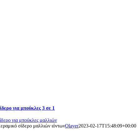
ίδερο για μπούκλες 3 σε 1
ίδερο για μπούκλες μαλλιών
εραμικό σίδερο μαλλιών ιόντων
Olayer
2023-02-17T15:48:09+00:00