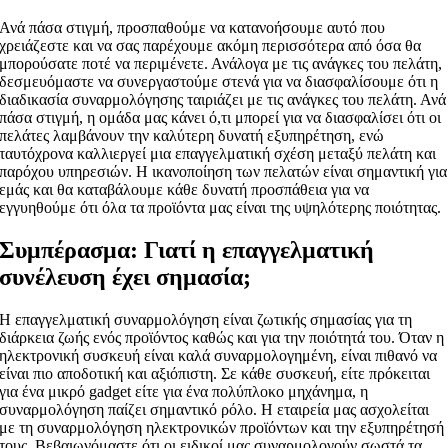
Ανά πάσα στιγμή, προσπαθούμε να κατανοήσουμε αυτό που
χρειάζεστε και να σας παρέχουμε ακόμη περισσότερα από όσα θα
μπορούσατε ποτέ να περιμένετε. Ανάλογα με τις ανάγκες του πελάτη,
δεσμευόμαστε να συνεργαστούμε στενά για να διασφαλίσουμε ότι η
διαδικασία συναρμολόγησης ταιριάζει με τις ανάγκες του πελάτη. Ανά
πάσα στιγμή, η ομάδα μας κάνει ό,τι μπορεί για να διασφαλίσει ότι οι
πελάτες λαμβάνουν την καλύτερη δυνατή εξυπηρέτηση, ενώ
ταυτόχρονα καλλιεργεί μια επαγγελματική σχέση μεταξύ πελάτη και
παρόχου υπηρεσιών. Η ικανοποίηση των πελατών είναι σημαντική για
εμάς και θα καταβάλουμε κάθε δυνατή προσπάθεια για να
εγγυηθούμε ότι όλα τα προϊόντα μας είναι της υψηλότερης ποιότητας.
Συμπέρασμα: Γιατί η επαγγελματική
συνέλευση έχει σημασία;
Η επαγγελματική συναρμολόγηση είναι ζωτικής σημασίας για τη
διάρκεια ζωής ενός προϊόντος καθώς και για την ποιότητά του. Όταν η
ηλεκτρονική συσκευή είναι καλά συναρμολογημένη, είναι πιθανό να
είναι πιο αποδοτική και αξιόπιστη. Σε κάθε συσκευή, είτε πρόκειται
για ένα μικρό gadget είτε για ένα πολύπλοκο μηχάνημα, η
συναρμολόγηση παίζει σημαντικό ρόλο. Η εταιρεία μας ασχολείται
με τη συναρμολόγηση ηλεκτρονικών προϊόντων και την εξυπηρέτησή
τους. Βεβαιωνόμαστε ότι οι ειδικοί μας συναρμολογούν σωστά τα