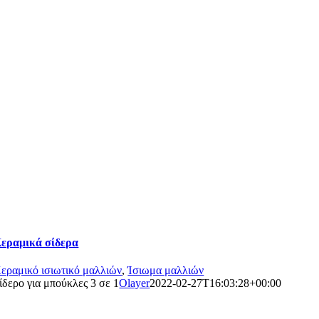
εραμικά σίδερα
εραμικό ισιωτικό μαλλιών
,
Ίσιωμα μαλλιών
ίδερο για μπούκλες 3 σε 1
Olayer
2022-02-27T16:03:28+00:00