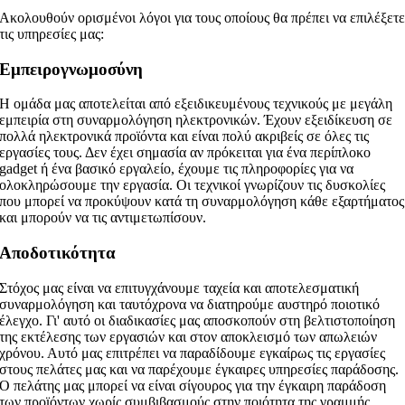
Ακολουθούν ορισμένοι λόγοι για τους οποίους θα πρέπει να επιλέξετ
τις υπηρεσίες μας:
Εμπειρογνωμοσύνη
Η ομάδα μας αποτελείται από εξειδικευμένους τεχνικούς με μεγάλη
εμπειρία στη συναρμολόγηση ηλεκτρονικών. Έχουν εξειδίκευση σε
πολλά ηλεκτρονικά προϊόντα και είναι πολύ ακριβείς σε όλες τις
εργασίες τους. Δεν έχει σημασία αν πρόκειται για ένα περίπλοκο
gadget ή ένα βασικό εργαλείο, έχουμε τις πληροφορίες για να
ολοκληρώσουμε την εργασία. Οι τεχνικοί γνωρίζουν τις δυσκολίες
που μπορεί να προκύψουν κατά τη συναρμολόγηση κάθε εξαρτήματος
και μπορούν να τις αντιμετωπίσουν.
Αποδοτικότητα
Στόχος μας είναι να επιτυγχάνουμε ταχεία και αποτελεσματική
συναρμολόγηση και ταυτόχρονα να διατηρούμε αυστηρό ποιοτικό
έλεγχο. Γι' αυτό οι διαδικασίες μας αποσκοπούν στη βελτιστοποίηση
της εκτέλεσης των εργασιών και στον αποκλεισμό των απωλειών
χρόνου. Αυτό μας επιτρέπει να παραδίδουμε εγκαίρως τις εργασίες
στους πελάτες μας και να παρέχουμε έγκαιρες υπηρεσίες παράδοσης.
Ο πελάτης μας μπορεί να είναι σίγουρος για την έγκαιρη παράδοση
των προϊόντων χωρίς συμβιβασμούς στην ποιότητα της γραμμής