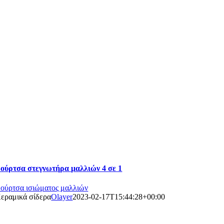
ούρτσα στεγνωτήρα μαλλιών 4 σε 1
ούρτσα ισιώματος μαλλιών
εραμικά σίδερα
Olayer
2023-02-17T15:44:28+00:00