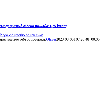
παγγελματικό σίδερο μαλλιών 1,25 ίντσας
ίδερο για μπούκλες μαλλιών
τρας επίπεδο σίδερο χονδρικής
Olayer
2023-03-05T07:26:48+00:00