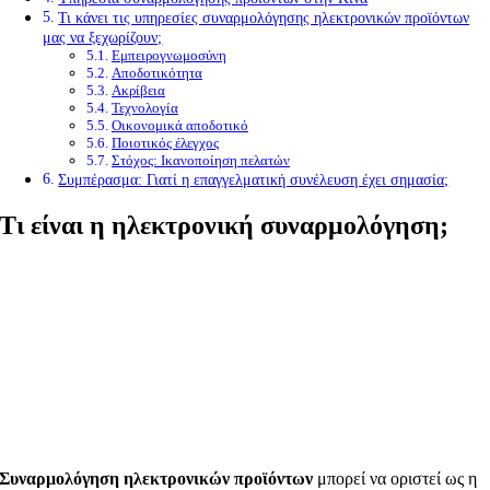
Τι κάνει τις υπηρεσίες συναρμολόγησης ηλεκτρονικών προϊόντων
μας να ξεχωρίζουν;
Εμπειρογνωμοσύνη
Αποδοτικότητα
Ακρίβεια
Τεχνολογία
Οικονομικά αποδοτικό
Ποιοτικός έλεγχος
Στόχος: Ικανοποίηση πελατών
Συμπέρασμα: Γιατί η επαγγελματική συνέλευση έχει σημασία;
Τι είναι η ηλεκτρονική συναρμολόγηση;
Συναρμολόγηση ηλεκτρονικών προϊόντων
μπορεί να οριστεί ως η