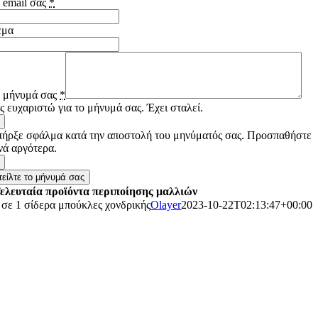
 email σας
*
έμα
 μήνυμά σας
*
ς ευχαριστώ για το μήνυμά σας. Έχει σταλεί.
ήρξε σφάλμα κατά την αποστολή του μηνύματός σας. Προσπαθήστε
νά αργότερα.
τείλτε το μήνυμά σας
ελευταία προϊόντα περιποίησης μαλλιών
 σε 1 σίδερα μπούκλες χονδρικής
Olayer
2023-10-22T02:13:47+00:00