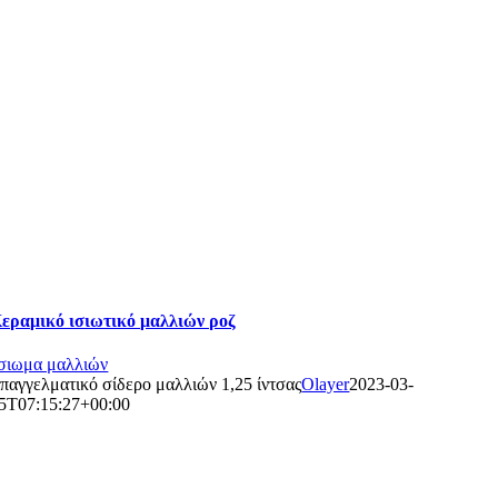
εραμικό ισιωτικό μαλλιών ροζ
σιωμα μαλλιών
παγγελματικό σίδερο μαλλιών 1,25 ίντσας
Olayer
2023-03-
5T07:15:27+00:00