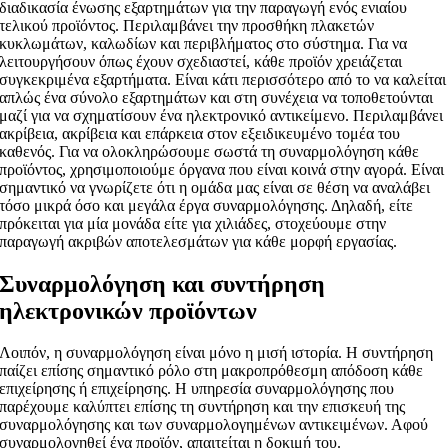
διαδικασία ένωσης εξαρτημάτων για την παραγωγή ενός ενιαίου
τελικού προϊόντος. Περιλαμβάνει την προσθήκη πλακετών
κυκλωμάτων, καλωδίων και περιβλήματος στο σύστημα. Για να
λειτουργήσουν όπως έχουν σχεδιαστεί, κάθε προϊόν χρειάζεται
συγκεκριμένα εξαρτήματα. Είναι κάτι περισσότερο από το να καλείται
απλώς ένα σύνολο εξαρτημάτων και στη συνέχεια να τοποθετούνται
μαζί για να σχηματίσουν ένα ηλεκτρονικό αντικείμενο. Περιλαμβάνει
ακρίβεια, ακρίβεια και επάρκεια στον εξειδικευμένο τομέα του
καθενός. Για να ολοκληρώσουμε σωστά τη συναρμολόγηση κάθε
προϊόντος, χρησιμοποιούμε όργανα που είναι κοινά στην αγορά. Είναι
σημαντικό να γνωρίζετε ότι η ομάδα μας είναι σε θέση να αναλάβει
τόσο μικρά όσο και μεγάλα έργα συναρμολόγησης. Δηλαδή, είτε
πρόκειται για μία μονάδα είτε για χιλιάδες, στοχεύουμε στην
παραγωγή ακριβών αποτελεσμάτων για κάθε μορφή εργασίας.
Συναρμολόγηση και συντήρηση
ηλεκτρονικών προϊόντων
Λοιπόν, η συναρμολόγηση είναι μόνο η μισή ιστορία. Η συντήρηση
παίζει επίσης σημαντικό ρόλο στη μακροπρόθεσμη απόδοση κάθε
επιχείρησης ή επιχείρησης. Η υπηρεσία συναρμολόγησης που
παρέχουμε καλύπτει επίσης τη συντήρηση και την επισκευή της
συναρμολόγησης και των συναρμολογημένων αντικειμένων. Αφού
συναρμολογηθεί ένα προϊόν, απαιτείται η δοκιμή του.