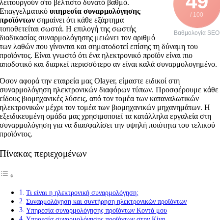
49
λειτουργούν στο βέλτιστο δυνατό βαθμό.
Επαγγελματικό
υπηρεσία συναρμολόγησης
/ 100
προϊόντων
σημαίνει ότι κάθε εξάρτημα
τοποθετείται σωστά. Η επιλογή της σωστής
Βαθμολογία SEO
διαδικασίας συναρμολόγησης μειώνει τον αριθμό
των λαθών που γίνονται και σηματοδοτεί επίσης τη δύναμη του
προϊόντος. Είναι γνωστό ότι ένα ηλεκτρονικό προϊόν είναι πιο
αποδοτικό και διαρκεί περισσότερο αν είναι καλά συναρμολογημένο.
Όσον αφορά την εταιρεία μας Olayer, είμαστε ειδικοί στη
συναρμολόγηση ηλεκτρονικών διαφόρων τύπων. Προσφέρουμε κάθε
είδους βιομηχανικές λύσεις, από τον τομέα των καταναλωτικών
ηλεκτρονικών μέχρι τον τομέα των βιομηχανικών μηχανημάτων. Η
εξειδικευμένη ομάδα μας χρησιμοποιεί τα κατάλληλα εργαλεία στη
συναρμολόγηση για να διασφαλίσει την υψηλή ποιότητα του τελικού
προϊόντος.
Πίνακας περιεχομένων
Τι είναι η ηλεκτρονική συναρμολόγηση;
Συναρμολόγηση και συντήρηση ηλεκτρονικών προϊόντων
Υπηρεσία συναρμολόγησης προϊόντων Κοντά μου
Υπηρεσία συναρμολόγησης προϊόντων στην Κίνα