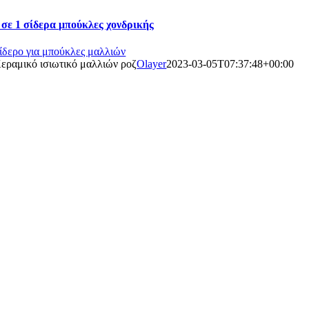
 σε 1 σίδερα μπούκλες χονδρικής
ίδερο για μπούκλες μαλλιών
εραμικό ισιωτικό μαλλιών ροζ
Olayer
2023-03-05T07:37:48+00:00