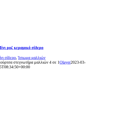
ίνι ροζ κεραμικό σίδερο
ίνι σίδερο
,
Ίσιωμα μαλλιών
ούρτσα στεγνωτήρα μαλλιών 4 σε 1
Olayer
2023-03-
5T08:34:50+00:00