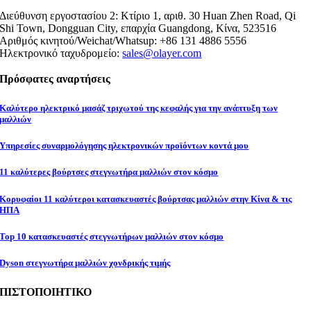
Διεύθυνση εργοστασίου 2: Κτίριο 1, αριθ. 30 Huan Zhen Road, Qi
Shi Town, Dongguan City, επαρχία Guangdong, Κίνα, 523516
Αριθμός κινητού/Weichat/Whatsup: +86 131 4886 5556
Ηλεκτρονικό ταχυδρομείο:
sales@olayer.com
Πρόσφατες αναρτήσεις
Καλύτερο ηλεκτρικό μασάζ τριχωτού της κεφαλής για την ανάπτυξη των
μαλλιών
Υπηρεσίες συναρμολόγησης ηλεκτρονικών προϊόντων κοντά μου
11 καλύτερες βούρτσες στεγνωτήρα μαλλιών στον κόσμο
Κορυφαίοι 11 καλύτεροι κατασκευαστές βούρτσας μαλλιών στην Κίνα & τις
ΗΠΑ
Top 10 κατασκευαστές στεγνωτήρων μαλλιών στον κόσμο
Dyson στεγνωτήρα μαλλιών χονδρικής τιμής
ΠΙΣΤΟΠΟΙΗΤΙΚΟ