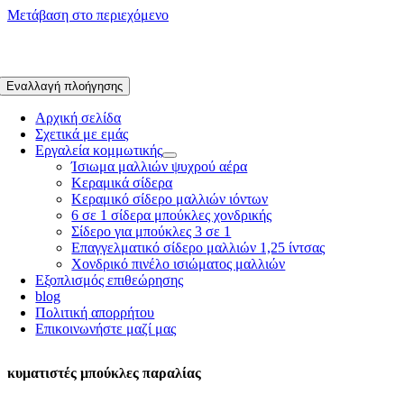
Μετάβαση στο περιεχόμενο
Εναλλαγή πλοήγησης
Αρχική σελίδα
Σχετικά με εμάς
Εργαλεία κομμωτικής
Ίσιωμα μαλλιών ψυχρού αέρα
Κεραμικά σίδερα
Κεραμικό σίδερο μαλλιών ιόντων
6 σε 1 σίδερα μπούκλες χονδρικής
Σίδερο για μπούκλες 3 σε 1
Επαγγελματικό σίδερο μαλλιών 1,25 ίντσας
Χονδρικό πινέλο ισιώματος μαλλιών
Εξοπλισμός επιθεώρησης
blog
Πολιτική απορρήτου
Επικοινωνήστε μαζί μας
κυματιστές μπούκλες παραλίας