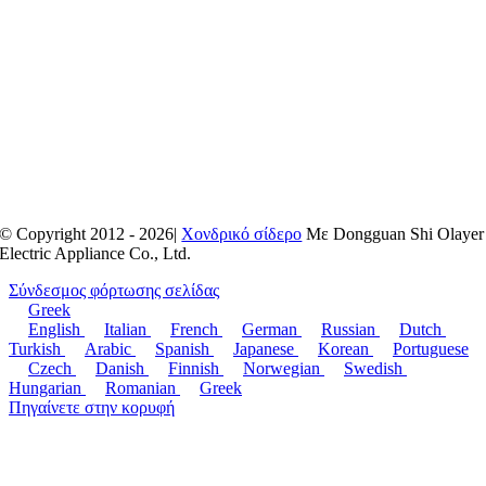
© Copyright 2012 - 2026|
Χονδρικό σίδερο
Με Dongguan Shi Olayer
Electric Appliance Co., Ltd.
Σύνδεσμος φόρτωσης σελίδας
Greek
English
Italian
French
German
Russian
Dutch
Turkish
Arabic
Spanish
Japanese
Korean
Portuguese
Czech
Danish
Finnish
Norwegian
Swedish
Hungarian
Romanian
Greek
Πηγαίνετε στην κορυφή