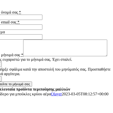
Αποκτήστε εργαλεία styling μαλλιών σε χονδρική τιμή.
 όνομά σας
*
 email σας
*
έμα
 μήνυμά σας
*
ς ευχαριστώ για το μήνυμά σας. Έχει σταλεί.
ήρξε σφάλμα κατά την αποστολή του μηνύματός σας. Προσπαθήστε
νά αργότερα.
τείλτε το μήνυμά σας
ελευταία προϊόντα περιποίησης μαλλιών
ίδερο για μπούκλες κρύου αέρα
Olayer
2023-03-05T08:12:57+00:00