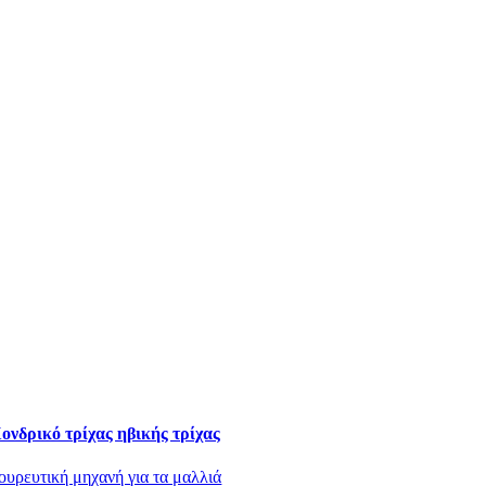
ονδρικό τρίχας ηβικής τρίχας
ουρευτική μηχανή για τα μαλλιά