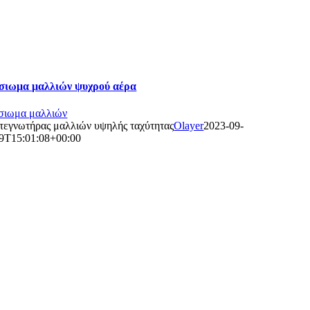
σιωμα μαλλιών ψυχρού αέρα
σιωμα μαλλιών
τεγνωτήρας μαλλιών υψηλής ταχύτητας
Olayer
2023-09-
9T15:01:08+00:00