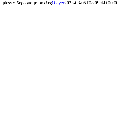
lipless σίδερο για μπούκλες
Olayer
2023-03-05T08:09:44+00:00