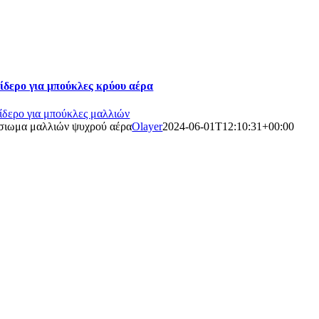
ίδερο για μπούκλες κρύου αέρα
ίδερο για μπούκλες μαλλιών
σιωμα μαλλιών ψυχρού αέρα
Olayer
2024-06-01T12:10:31+00:00