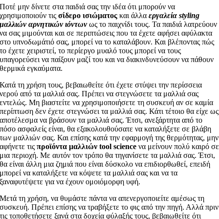
Ποτέ μην δίνετε στα παιδιά σας την ιδέα ότι μπορούν να
χρησιμοποιούν τις
σίδερο ισιώματος
και άλλα
εργαλεία styling
μαλλιών αρνητικών ιόντων
ως το παιχνίδι τους. Τα παιδιά λατρεύουν
να σας μιμούνται και σε περιπτώσεις που τα έχετε αφήσει αφύλακτα
στο υπνοδωμάτιό σας, μπορεί να το καταλάβουν. Και βλέποντας πώς
το έχετε χειριστεί, το περίεργο μυαλό τους μπορεί να τους
υπαγορεύσει να παίξουν μαζί του και να διακινδυνεύσουν να πάθουν
θερμικά εγκαύματα.
Κατά τη χρήση τους, βεβαιωθείτε ότι έχετε στύψει την περίσσεια
νερού από τα μαλλιά σας. Πρέπει να στεγνώσετε τα μαλλιά σας
εντελώς. Μη βιαστείτε να χρησιμοποιήσετε τη συσκευή αν σε καμία
περίπτωση δεν έχετε στεγνώσει τα μαλλιά σας. Κάτι τέτοιο θα είχε ως
αποτέλεσμα να βράσουν τα μαλλιά σας. Έτσι, ανεξάρτητα από το
πόσο ασφαλείς είναι, θα εξακολουθούσατε να καταλήξετε σε βλάβη
των μαλλιών σας. Και επίσης κατά την εφαρμογή της θερμότητας, μην
αφήνετε τις
προϊόντα μαλλιών tool science
να μείνουν πολύ καιρό σ
μια περιοχή. Με αυτόν τον τρόπο θα τηγανίσετε τα μαλλιά σας. Έτσι,
θα είναι άλλη μια ζημιά που είναι δύσκολο να επιδιορθωθεί, επειδή
μπορεί να καταλήξετε να κόψετε τα μαλλιά σας και να τα
ξαναφυτέψετε για να έχουν ομοιόμορφη υφή.
Μετά τη χρήση, να θυμάστε πάντα να απενεργοποιείτε αμέσως τη
συσκευή. Πρέπει επίσης να τραβήξετε το φις από την πηγή. Αλλά πριν
τις τοποθετήσετε ξανά στα δοχεία φύλαξής τους, βεβαιωθείτε ότι