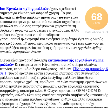
Ion Εργαλεία styling μαλλιών
έχουν σχεδιαστεί
σήμερα για εύκολη και ασφαλή χρήση. Το μας
68
Εργαλεία styling μαλλιών αρνητικών ιόντων
είναι
κατασκευασμένα με κεραμικά και πολύ ισχυρότερα
/ 100
μέταλλα που θα σας επιτρέψουν να χειριστείτε τη
συσκευή χωρίς να ανησυχείτε για εγκαύματα. Αλλά
Βαθμολογία SEO
πρέπει να έχετε κατά νου ότι οτιδήποτε
χρησιμοποιεί ηλεκτρισμό και εκπέμπει θερμότητα έχει τους δικούς
του κινδύνους. Γι' αυτό, είναι πολύ σημαντικό να έχετε κατά νου τις
προφυλάξεις ασφαλείας κατά τη χρήση αυτών των
εργαλεία styling
μαλλιών αρνητικών ιόντων.
Olayer είναι χονδρική πώληση
κατασκευαστής εργαλείων styling
μαλλιών
& εταιρεία
στην Κίνα, κάνει ιοντικό σίδερο πλατίνας
τιτανίου, κεραμικό σίδερο ισιώματος μαλλιών,
Σίδερο για μπούκλες 6
σε 1
, ψυχρά εργαλεία ζεστά εργαλεία ισιωτήρα, σετ στεγνωτήρα
μαλλιών και ραβδί, ροζ εργαλεία styling μαλλιών (διατίθεται
προσαρμοσμένο χρώμα), προϊόντα μαλλιών επιστήμης εργαλείων και
άλλα εργαλεία περιποίησης μαλλιών, ζεστά εργαλεία κεραμικής
τουρμαλίνης ισιωτήρα κ.λπ. Η Olayer προσφέρει OEM / ODM &
εργαλεία μαλλιών ιδιωτικής ετικέτας
υπηρεσία συμβατικής κατασκευή
για
εργαλεία styling μαλλιών αρνητικών ιόντων
και άλλα ηλεκτρικά
εξαρτήματα, έχουμε όλο τον εξοπλισμό επιθεώρησης που έχει
συσταθεί πλήρως.Εάν έχετε το έργο σας έτοιμο να επικοινωνήσετε με