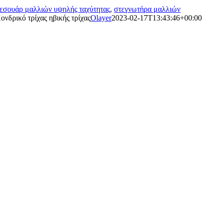
εσουάρ μαλλιών υψηλής ταχύτητας
,
στεγνωτήρα μαλλιών
ονδρικό τρίχας ηβικής τρίχας
Olayer
2023-02-17T13:43:46+00:00