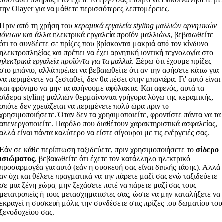
την Olayer για να μάθετε περισσότερες λεπτομέρειες.
Πριν από τη χρήση του
κεραμικά εργαλεία styling μαλλιών αρνητικών
ιόντων
και άλλα ηλεκτρικά εργαλεία προϊόν μαλλιών
s
, βεβαιωθείτε
ότι το συνδέετε σε πρίζες που βρίσκονται μακριά από τον κίνδυνο
ηλεκτροπληξίας και πρέπει να έχει αρνητική ιοντική τεχνολογία στο
ηλεκτρικά εργαλεία προϊόντα για τα μαλλιά
. Ξέρω ότι έχουμε πρίζες
στο μπάνιο, αλλά πρέπει να βεβαιωθείτε ότι αν την αφήσετε κάτω για
να περιμένετε να ζεσταθεί, δεν θα πέσει στην μπανιέρα. Γι' αυτό είναι
και φρόνιμο να μην τα αφήνουμε αφύλακτα. Και αφενός, αυτά τα
σίδερα styling μαλλιών θερμαίνονται γρήγορα λόγω της κεραμικής,
οπότε δεν χρειάζεται να περιμένετε πολύ ώρα πριν το
χρησιμοποιήσετε. Όταν δεν τα χρησιμοποιείτε, φροντίστε πάντα να τα
απενεργοποιείτε. Παρόλο που διαθέτουν χαρακτηριστικά ασφαλείας,
αλλά είναι πάντα καλύτερο να είστε σίγουροι με τις ενέργειές σας.
Εάν σε κάθε περίπτωση ταξιδεύετε, πριν χρησιμοποιήσετε το
σίδερο
ισιώματος
, βεβαιωθείτε ότι έχετε τον κατάλληλο ηλεκτρικό
προσαρμογέα για αυτό (εάν η συσκευή σας είναι διπλής τάσης). Αλλά
αν όχι και θέλετε πραγματικά να την πάρετε μαζί σας ενώ ταξιδεύετε
σε μια ξένη χώρα, μην ξεχάσετε ποτέ να πάρετε μαζί σας τους
μετατροπείς ή τους μετασχηματιστές σας, ώστε να μην καταλήξετε να
εκραγεί η συσκευή μόλις την συνδέσετε στις πρίζες του δωματίου το
ξενοδοχείου σας.