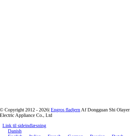
© Copyright 2012 - 2026|
Engros fladjern
Af Dongguan Shi Olayer
Electric Appliance Co., Ltd
Link til sideindlæsning
Danish