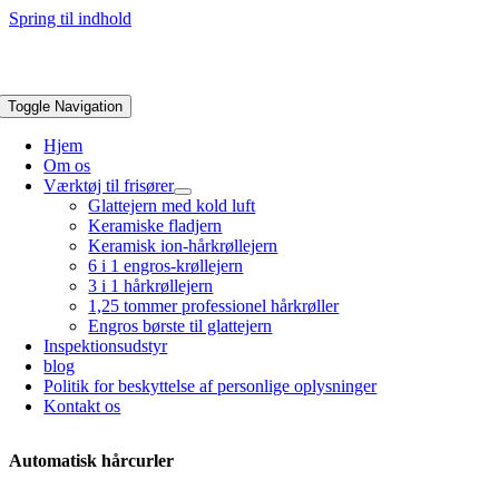
Spring til indhold
Toggle Navigation
Hjem
Om os
Værktøj til frisører
Glattejern med kold luft
Keramiske fladjern
Keramisk ion-hårkrøllejern
6 i 1 engros-krøllejern
3 i 1 hårkrøllejern
1,25 tommer professionel hårkrøller
Engros børste til glattejern
Inspektionsudstyr
blog
Politik for beskyttelse af personlige oplysninger
Kontakt os
Automatisk hårcurler