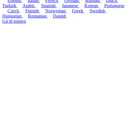
English
Italian
French
German
Russian
Dutch
Turkish
Arabic
Spanish
Japanese
Korean
Portuguese
Czech
Finnish
Norwegian
Greek
Swedish
Hungarian
Romanian
Danish
Gå til toppen