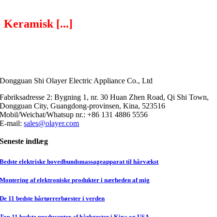
Keramisk [...]
Dongguan Shi Olayer Electric Appliance Co., Ltd
Fabriksadresse 2: Bygning 1, nr. 30 Huan Zhen Road, Qi Shi Town,
Dongguan City, Guangdong-provinsen, Kina, 523516
Mobil/Weichat/Whatsup nr.: +86 131 4886 5556
E-mail:
sales@olayer.com
Seneste indlæg
Bedste elektriske hovedbundsmassageapparat til hårvækst
Montering af elektroniske produkter i nærheden af mig
De 11 bedste hårtørrerbørster i verden
Top 11 bedste producenter af hårbørster i Kina og USA