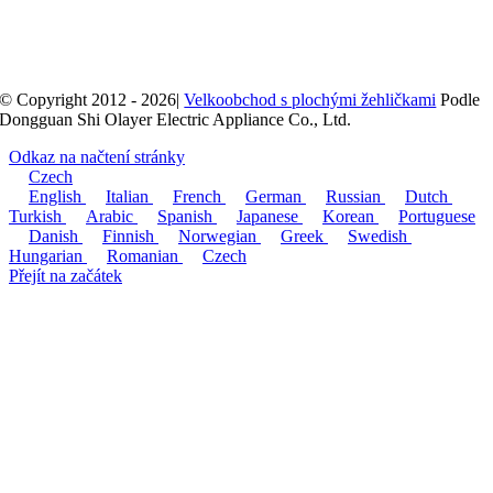
© Copyright 2012 - 2026|
Velkoobchod s plochými žehličkami
Podle
Dongguan Shi Olayer Electric Appliance Co., Ltd.
Odkaz na načtení stránky
Czech
English
Italian
French
German
Russian
Dutch
Turkish
Arabic
Spanish
Japanese
Korean
Portuguese
Danish
Finnish
Norwegian
Greek
Swedish
Hungarian
Romanian
Czech
Přejít na začátek