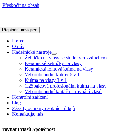
Přeskočit na obsah
Přepínání navigace
Home
O nás
Kadeřnické nástroje
Žehlička na vlasy se studeným vzduchem
Keramické žehličky na vlasy
Keramická iontová kulma na vlasy
Velkoobchodní kulmy 6 v 1
Kulma na vlasy 3 v 1
1,25palcová profesionální kulma na vlasy
Velkoobchodní kartáč na rovnání vlasů
Kontrolní zařízení
blog
Zásady ochrany osobních údajů
Kontaktujte nás
rovnání vlasů Společnost