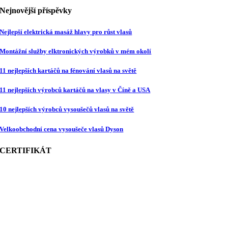
Nejnovější příspěvky
Nejlepší elektrická masáž hlavy pro růst vlasů
Montážní služby elktronických výrobků v mém okolí
11 nejlepších kartáčů na fénování vlasů na světě
11 nejlepších výrobců kartáčů na vlasy v Číně a USA
10 nejlepších výrobců vysoušečů vlasů na světě
Velkoobchodní cena vysoušeče vlasů Dyson
CERTIFIKÁT