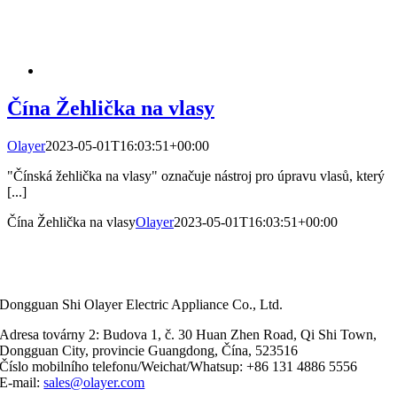
Čína Žehlička na vlasy
Olayer
2023-05-01T16:03:51+00:00
"Čínská žehlička na vlasy" označuje nástroj pro úpravu vlasů, který
[...]
Čína Žehlička na vlasy
Olayer
2023-05-01T16:03:51+00:00
Dongguan Shi Olayer Electric Appliance Co., Ltd.
Adresa továrny 2: Budova 1, č. 30 Huan Zhen Road, Qi Shi Town,
Dongguan City, provincie Guangdong, Čína, 523516
Číslo mobilního telefonu/Weichat/Whatsup: +86 131 4886 5556
E-mail:
sales@olayer.com